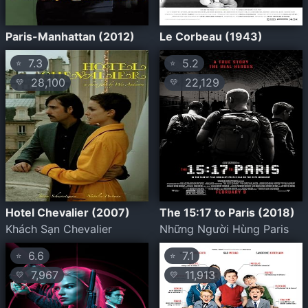
Paris-Manhattan (2012)
Le Corbeau (1943)
7.3
5.2
⭐
⭐
28,100
22,129
💛
💛
Hotel Chevalier (2007)
The 15:17 to Paris (2018)
Khách Sạn Chevalier
Những Người Hùng Paris
6.6
7.1
⭐
⭐
7,967
11,913
💛
💛