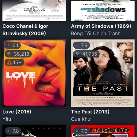
Coco Chanel & Igor
Army of Shadows (1969)
Stravinsky (2009)
Bóng Tối Chiến Tranh
6.1
7.8
⭐
⭐
38,218
41,735
💛
💛
15+
Love (2015)
The Past (2013)
Yêu
Quá Khứ
7.8
7.6
⭐
⭐