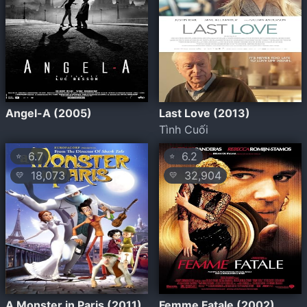
Angel-A (2005)
Last Love (2013)
Tình Cuối
6.7
6.2
⭐
⭐
18,073
32,904
💛
💛
A Monster in Paris (2011)
Femme Fatale (2002)