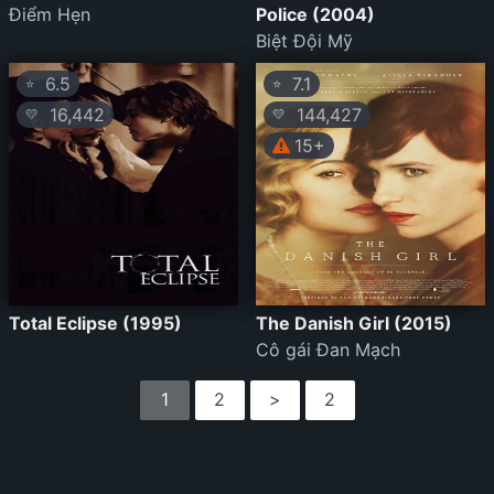
Điểm Hẹn
Police (2004)
Biệt Đội Mỹ
6.5
7.1
⭐
⭐
16,442
144,427
💛
💛
15+
Total Eclipse (1995)
The Danish Girl (2015)
Cô gái Đan Mạch
1
2
>
2