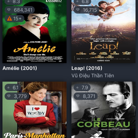
8.3
6.8
⭐
⭐
684,341
16,715
💛
💛
15+
Amélie (2001)
Leap! (2016)
Vũ Điệu Thần Tiên
6.1
7.9
⭐
⭐
3,779
8,371
💛
💛