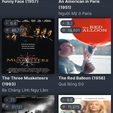
Funny Face (1957)
An American in Paris
(1951)
Người Mỹ ở Paris
6.4
8.2
⭐
⭐
46,777
14,891
💛
💛
The Three Musketeers
The Red Balloon (1956)
(1993)
Quả Bóng Đỏ
Ba Chàng Lính Ngự Lâm
7.1
6.8
⭐
⭐
31,131
11,375
💛
💛