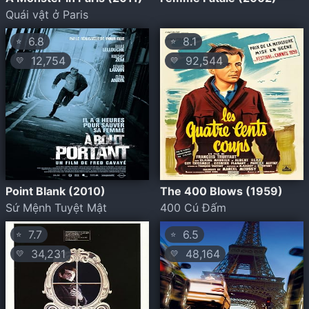
Quái vật ở Paris
6.8
8.1
⭐
⭐
12,754
92,544
💛
💛
Point Blank (2010)
The 400 Blows (1959)
Sứ Mệnh Tuyệt Mật
400 Cú Đấm
7.7
6.5
⭐
⭐
34,231
48,164
💛
💛