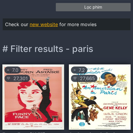
Lọc phim
Check our
new website
for more movies
# Filter results - paris
7.0
7.2
⭐
⭐
27,301
27,665
💛
💛