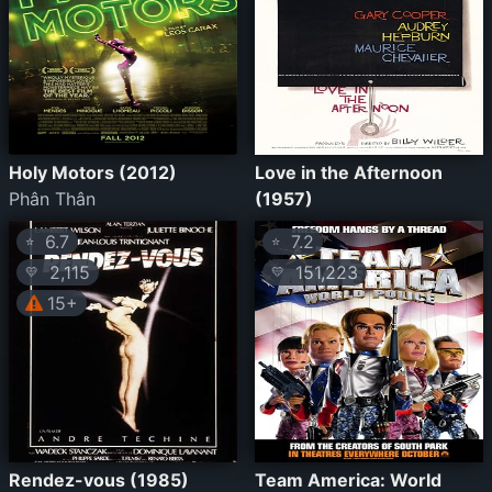
Holy Motors (2012)
Love in the Afternoon
Phân Thân
(1957)
6.7
7.2
⭐
⭐
2,115
151,223
💛
💛
15+
Rendez-vous (1985)
Team America: World