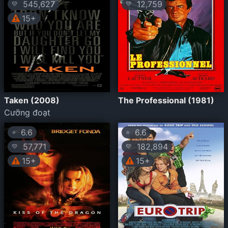
545,627
12,759
💛
💛
15+
Taken (2008)
The Professional (1981)
Cưỡng đoạt
6.6
6.6
⭐
⭐
57,771
182,894
💛
💛
15+
15+