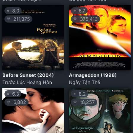
8.0
6.7
⭐
⭐
211,375
375,413
💛
💛
Before Sunset (2004)
Armageddon (1998)
Trước Lúc Hoàng Hôn
Ngày Tận Thế
6.3
8.2
⭐
⭐
6,882
18,257
💛
💛