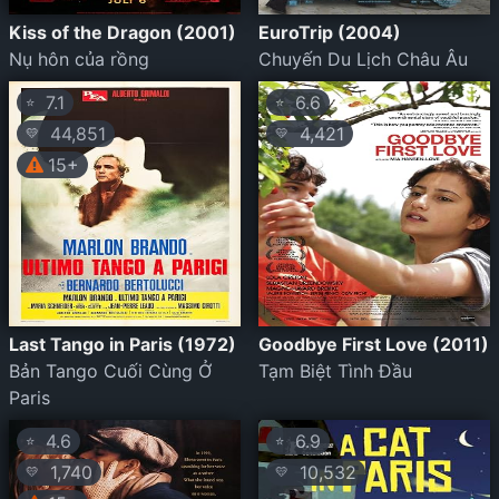
Kiss of the Dragon (2001)
EuroTrip (2004)
Nụ hôn của rồng
Chuyến Du Lịch Châu Âu
7.1
6.6
⭐
⭐
44,851
4,421
💛
💛
15+
Last Tango in Paris (1972)
Goodbye First Love (2011)
Bản Tango Cuối Cùng Ở
Tạm Biệt Tình Đầu
Paris
4.6
6.9
⭐
⭐
1,740
10,532
💛
💛