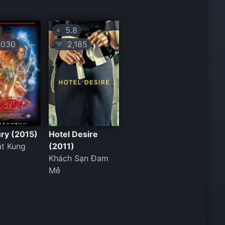
5.8
⭐
030
2,185
💛
ry (2015)
Hotel Desire
át Kung
(2011)
Khách Sạn Đam
Mê