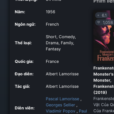
Phim liê
Năm:
1956
6.1
⭐
1,058
💛
Ngôn ngữ:
French
Short, Comedy,
Thể loại:
Drama, Family,
Fantasy
Quốc gia:
France
Frankenst
Đạo diễn:
Albert Lamorisse
Monster's
Monster,
Tác giả:
Albert Lamorisse
Frankenst
(2019)
Frankenste
Pascal Lamorisse
,
Vật Của Qu
Georges Sellier
,
Diễn viên:
Của Frank
Vladimir Popov
,
Paul