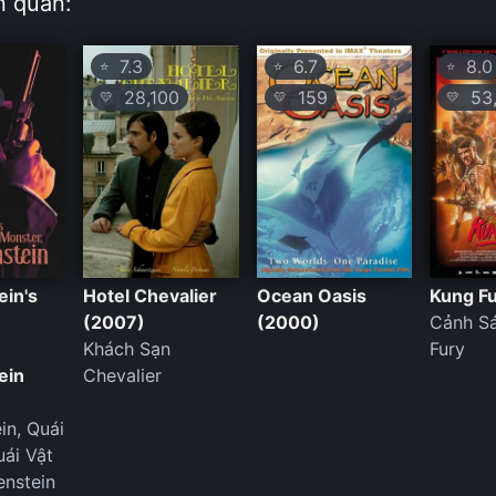
n quan:
7.3
6.7
8.0
⭐
⭐
⭐
28,100
159
53,
💛
💛
💛
ein's
Hotel Chevalier
Ocean Oasis
Kung Fu
(2007)
(2000)
Cảnh S
Khách Sạn
Fury
ein
Chevalier
in, Quái
ái Vật
enstein