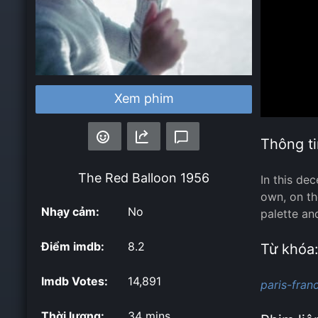
Xem phim
Thông ti
The Red Balloon
1956
In this de
own, on the
Nhạy cảm:
No
palette an
Điểm imdb:
8.2
Từ khóa
Imdb Votes:
14,891
paris-fran
Thời lượng:
34 mins