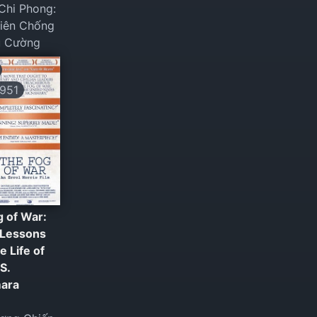
Chi Phong:
Niên Chống
u Cường
951
g of War:
 Lessons
e Life of
S.
ara