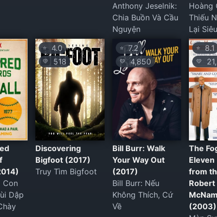
Anthony Jeselnik:
Hoàng 
Chia Buồn Và Cầu
Thiếu 
Nguyện
Lại Siê
4.0
7.2
8.1
⭐
⭐
⭐
518
4,850
21,
💛
💛
💛
red
Discovering
Bill Burr: Walk
The Fo
f
Bigfoot (2017)
Your Way Out
Eleven
2014)
Truy Tìm Bigfoot
(2017)
from th
 Con
Bill Burr: Nếu
Robert 
ùi Dập
Không Thích, Cứ
McNam
Chày
Về
(2003)