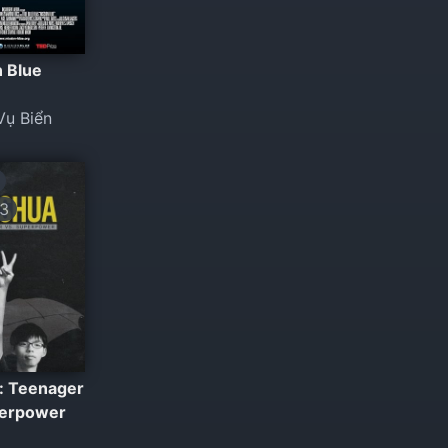
n Blue
Vụ Biển
3
: Teenager
perpower