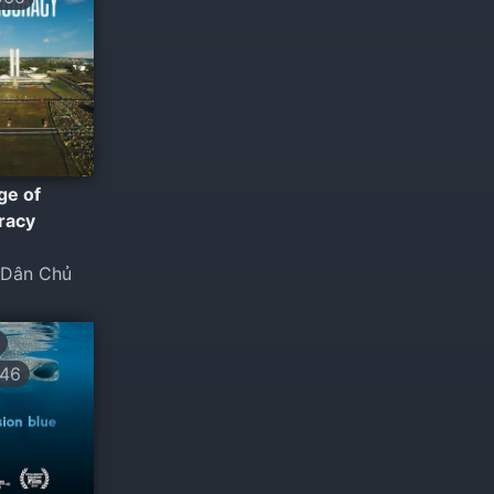
ge of
racy
 Dân Chủ
46