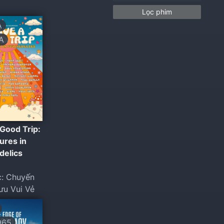
Lọc phim
A
A
Good Trip:
ures in
delics
c: Chuyến
ưu Vui Vẻ
965