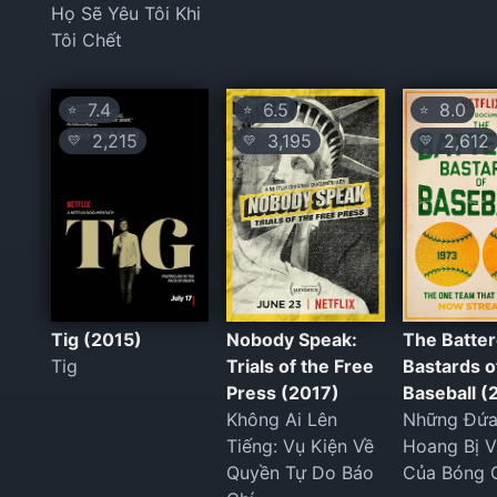
Họ Sẽ Yêu Tôi Khi
Tôi Chết
7.4
6.5
8.0
⭐
⭐
⭐
2,215
3,195
2,612
💛
💛
💛
Tig (2015)
Nobody Speak:
The Batte
Tig
Trials of the Free
Bastards o
Press (2017)
Baseball (
Không Ai Lên
Những Đứa
Tiếng: Vụ Kiện Về
Hoang Bị V
Quyền Tự Do Báo
Của Bóng 