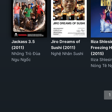
Jackass 3.5
Jiro Dreams of
Iliza Shles
(2011)
Sushi (2011)
Freezing H
Những Trò Đùa
Nghệ Nhân Sushi
(2015)
Ngu Ngốc
Iliza Shlesi
Nóng Tê N
1