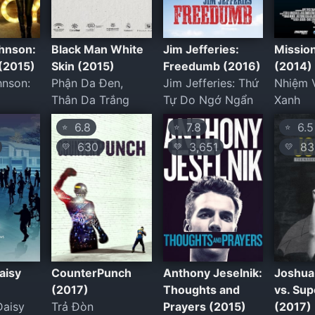
hnson:
Black Man White
Jim Jefferies:
Missio
(2015)
Skin (2015)
Freedumb (2016)
(2014)
hnson:
Phận Da Đen,
Jim Jefferies: Thứ
Nhiệm 
Thân Da Trắng
Tự Do Ngớ Ngẩn
Xanh
6.8
7.8
6.5
⭐
⭐
⭐
630
3,651
83
💛
💛
💛
aisy
CounterPunch
Anthony Jeselnik:
Joshua
(2017)
Thoughts and
vs. Su
Daisy
Trả Đòn
Prayers (2015)
(2017)