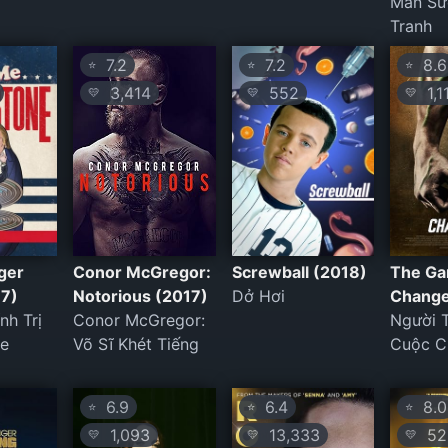
Màn Sư
Tranh
7.2
7.2
8.6
⭐
⭐
⭐
3,414
552
1,1
💛
💛
💛
ger
Conor McGregor:
Screwball (2018)
The G
17)
Notorious (2017)
Dở Hơi
Change
nh Trị
Conor McGregor:
Người 
ne
Võ Sĩ Khét Tiếng
Cuộc C
6.9
6.4
8.0
⭐
⭐
⭐
1,093
13,333
52
💛
💛
💛