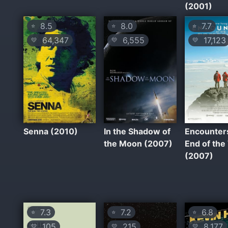
(2001)
8.5
8.0
7.7
⭐
⭐
⭐
64,347
6,555
17,123
💛
💛
💛
Senna (2010)
In the Shadow of
Encounters
the Moon (2007)
End of the
(2007)
7.3
7.2
6.8
⭐
⭐
⭐
105
215
8,177
💛
💛
💛