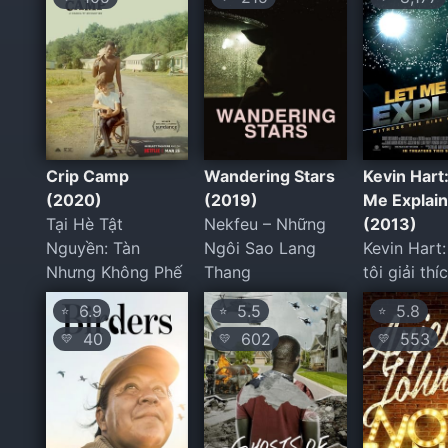
Crip Camp
Wandering Stars
Kevin Hart:
(2020)
(2019)
Me Explain
Tại Hè Tật
Nekfeu – Những
(2013)
Nguyền: Tàn
Ngôi Sao Lang
Kevin Hart
Nhưng Không Phế
Thang
tôi giải thí
6.9
5.5
5.8
⭐
⭐
⭐
40
602
553
💛
💛
💛