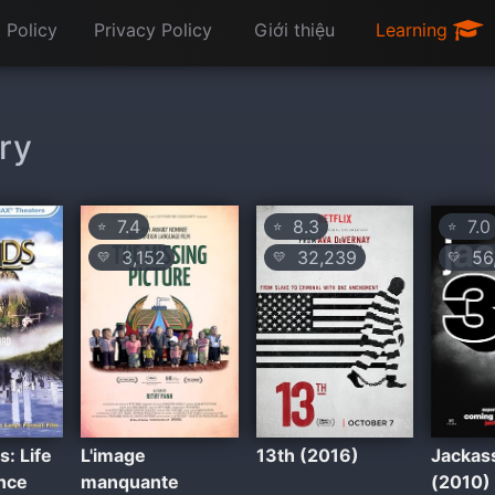
 Policy
Privacy Policy
Giới thiệu
Learning
ary
7.4
8.3
7.0
⭐
⭐
⭐
3,152
32,239
56,
💛
💛
💛
s: Life
L'image
13th (2016)
Jackas
ance
manquante
(2010)