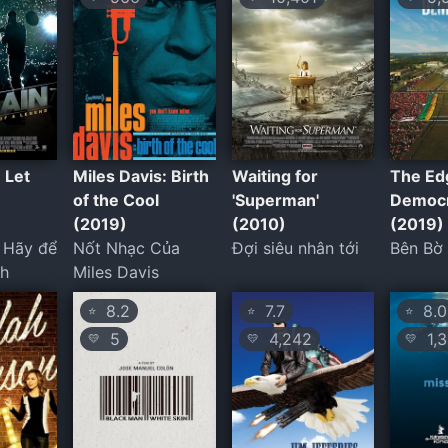
 Let
Miles Davis: Birth
Waiting for
The Ed
of the Cool
'Superman'
Democ
(2019)
(2010)
(2019)
: Hãy để
Nốt Nhạc Của
Đợi siêu nhân tới
Bên Bờ
ch
Miles Davis
8.2
7.7
8.0
⭐
⭐
⭐
5
4,242
1,3
💛
💛
💛