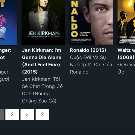
inger:
Jen Kirkman: I'm
Ronaldo (2015)
Waltz w
ot
Gonna Die Alone
Cuộc Đời Và Sự
(2008)
(And I Feel Fine)
Nghiệp Vĩ Đại Của
Điệu Va
nger:
(2015)
Ronaldo
Ức
gười
Jen Kirkman: Tôi
Sẽ Chết Trong Cô
Đơn (Nhưng
Chẳng Sao Cả)
2
>
2