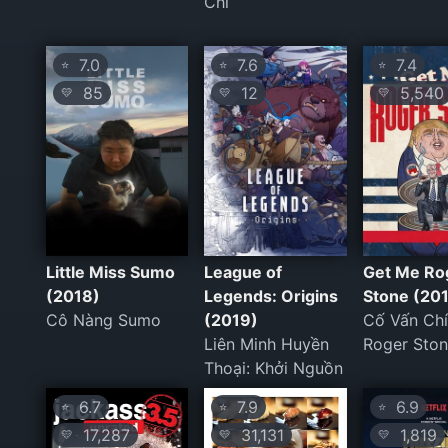
Chí
7.0
7.6
7.4
⭐
⭐
⭐
85
12
5,540
💛
💛
💛
Little Miss Sumo
League of
Get Me Ro
(2018)
Legends: Origins
Stone (20
Cô Nàng Sumo
(2019)
Cố Vấn Chí
Liên Minh Huyền
Roger Sto
Thoại: Khởi Nguồn
6.7
7.9
6.9
⭐
⭐
⭐
17,287
31,131
1,819
💛
💛
💛