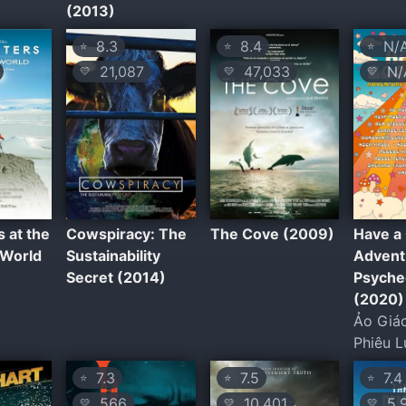
(2013)
8.3
8.4
N/
⭐
⭐
⭐
21,087
47,033
N/
💛
💛
💛
 at the
Cowspiracy: The
The Cove (2009)
Have a 
 World
Sustainability
Advent
Secret (2014)
Psyche
(2020)
Ảo Giá
Phiêu L
7.3
7.5
7.4
⭐
⭐
⭐
566
10,401
5,
💛
💛
💛