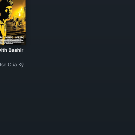
ith Bashir
lse Của Ký