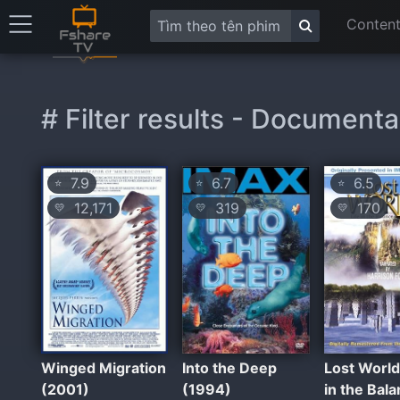
Content
# Filter results - Document
7.9
6.7
6.5
⭐
⭐
⭐
12,171
319
170
💛
💛
💛
Winged Migration
Into the Deep
Lost World
(2001)
(1994)
in the Bal