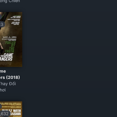
ơng Chiến
13
ame
rs (2018)
Thay Đổi
hơi
,632