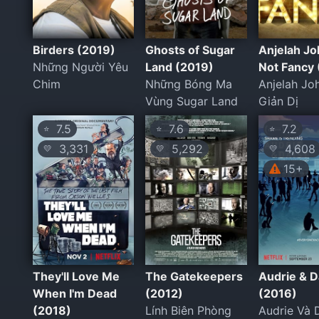
Birders (2019)
Ghosts of Sugar
Anjelah Jo
Những Người Yêu
Land (2019)
Not Fancy 
Chim
Những Bóng Ma
Anjelah Jo
Vùng Sugar Land
Giản Dị
7.5
7.6
7.2
⭐
⭐
⭐
3,331
5,292
4,608
💛
💛
💛
15+
They'll Love Me
The Gatekeepers
Audrie & D
When I'm Dead
(2012)
(2016)
(2018)
Lính Biên Phòng
Audrie Và 