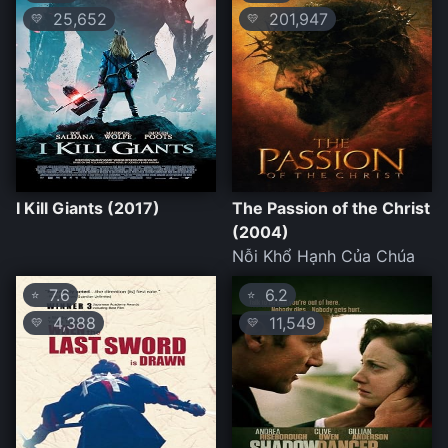
25,652
201,947
💛
💛
I Kill Giants (2017)
The Passion of the Christ
(2004)
Nỗi Khổ Hạnh Của Chúa
7.6
6.2
⭐
⭐
4,388
11,549
💛
💛