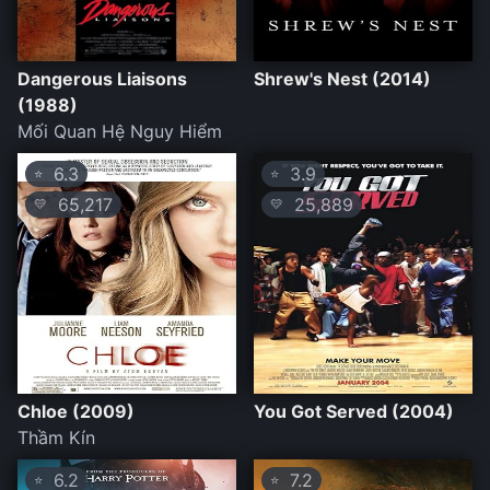
Dangerous Liaisons
Shrew's Nest (2014)
(1988)
Mối Quan Hệ Nguy Hiểm
6.3
3.9
⭐
⭐
65,217
25,889
💛
💛
Chloe (2009)
You Got Served (2004)
Thầm Kín
6.2
7.2
⭐
⭐