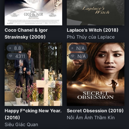
Coco Chanel & Igor
Laplace's Witch (2018)
Stravinsky (2009)
Phù Thủy của Laplace
8.8
N/A
⭐
⭐
4311
N/A
💛
💛
Happy F*cking New Year.
Secret Obsession (2019)
(2016)
Nỗi Ám Ảnh Thầm Kín
Siêu Giác Quan