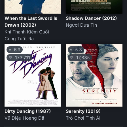
When the Last Sword Is
Shadow Dancer (2012)
Drawn (2002)
Người Đưa Tin
Khi Thanh Kiếm Cuối
Cùng Tuốt Ra
6.9
5.3
⭐
⭐
173,711
17,835
💛
💛
Dirty Dancing (1987)
Serenity (2019)
Vũ Điệu Hoang Dã
Trò Chơi Tình Ái