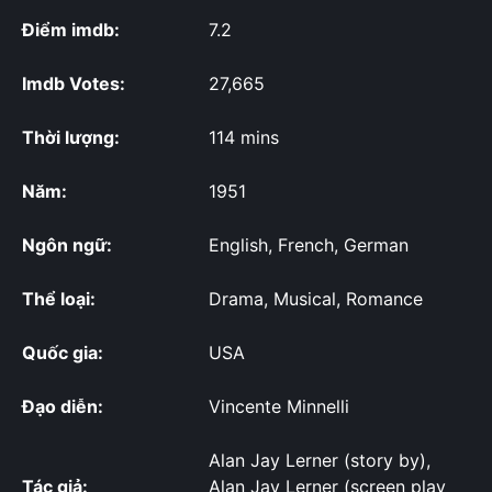
Điểm imdb:
7.2
Imdb Votes:
27,665
Thời lượng:
114 mins
Năm:
1951
Ngôn ngữ:
English, French, German
Thể loại:
Drama, Musical, Romance
Quốc gia:
USA
Đạo diễn:
Vincente Minnelli
Alan Jay Lerner (story by),
Tác giả:
Alan Jay Lerner (screen play