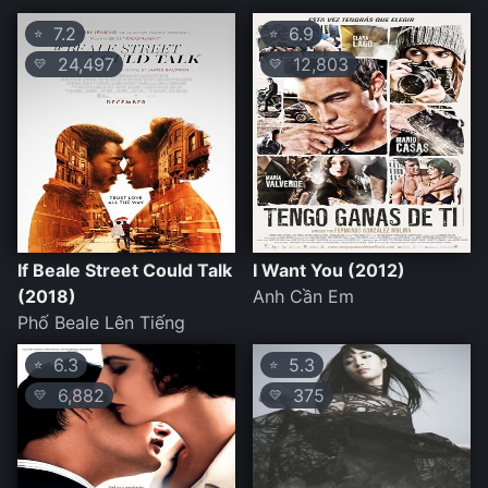
7.2
6.9
⭐
⭐
24,497
12,803
💛
💛
If Beale Street Could Talk
I Want You (2012)
(2018)
Anh Cần Em
Phố Beale Lên Tiếng
6.3
5.3
⭐
⭐
6,882
375
💛
💛