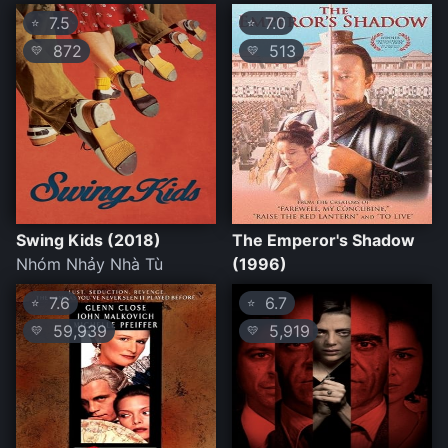
7.5
7.0
⭐
⭐
872
513
💛
💛
Swing Kids (2018)
The Emperor's Shadow
Nhóm Nhảy Nhà Tù
(1996)
7.6
6.7
⭐
⭐
59,939
5,919
💛
💛