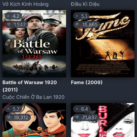
Vở Kịch Kinh Hoàng
Điều Kì Diệu
4.2
5.1
⭐
⭐
1,547
15,865
💛
💛
Battle of Warsaw 1920
Fame (2009)
(2011)
Cuộc Chiến Ở Ba Lan 1920
5.7
6.4
⭐
⭐
19,312
71,837
💛
💛