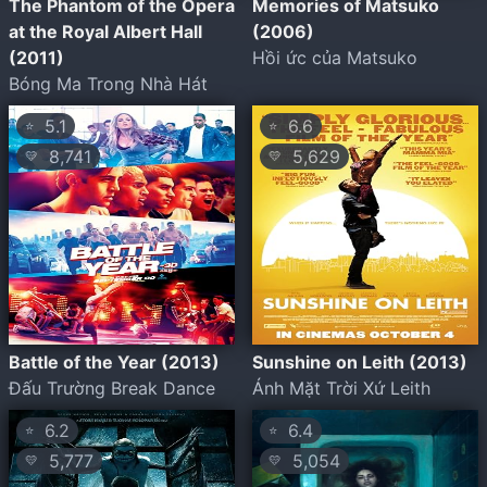
The Phantom of the Opera
Memories of Matsuko
at the Royal Albert Hall
(2006)
(2011)
Hồi ức của Matsuko
Bóng Ma Trong Nhà Hát
5.1
6.6
⭐
⭐
8,741
5,629
💛
💛
Battle of the Year (2013)
Sunshine on Leith (2013)
Đấu Trường Break Dance
Ánh Mặt Trời Xứ Leith
6.2
6.4
⭐
⭐
5,777
5,054
💛
💛