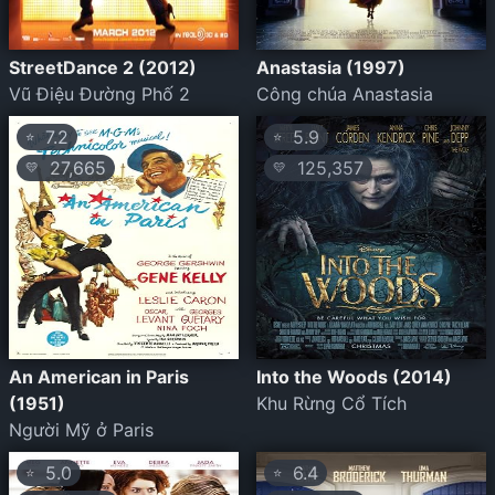
StreetDance 2 (2012)
Anastasia (1997)
Vũ Điệu Đường Phố 2
Công chúa Anastasia
7.2
5.9
⭐
⭐
27,665
125,357
💛
💛
An American in Paris
Into the Woods (2014)
(1951)
Khu Rừng Cổ Tích
Người Mỹ ở Paris
5.0
6.4
⭐
⭐