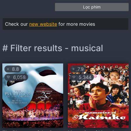
Lọc phim
Check our
new website
for more movies
# Filter results - musical
8.8
7.9
⭐
⭐
6,058
5,344
💛
💛