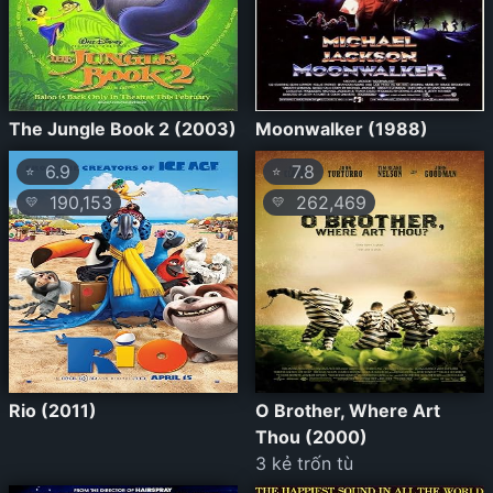
The Jungle Book 2 (2003)
Moonwalker (1988)
6.9
7.8
⭐
⭐
190,153
262,469
💛
💛
Rio (2011)
O Brother, Where Art
Thou (2000)
3 kẻ trốn tù