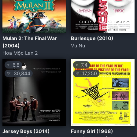
Mulan 2: The Final War
Burlesque (2010)
(2004)
Vũ Nữ
Hoa Mộc Lan 2
6.8
7.4
⭐
⭐
30,844
17,250
💛
💛
Jersey Boys (2014)
Funny Girl (1968)