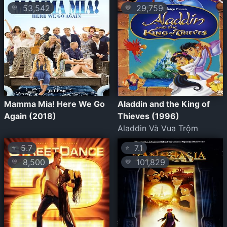
53,542
29,759
💛
💛
Mamma Mia! Here We Go
Aladdin and the King of
Again (2018)
Thieves (1996)
Aladdin Và Vua Trộm
5.7
7.1
⭐
⭐
8,500
101,829
💛
💛