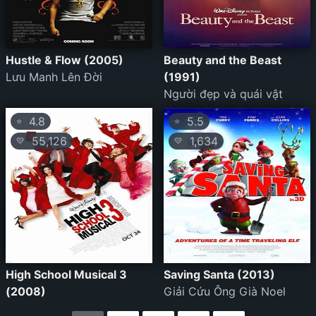
Hustle & Flow (2005)
Beauty and the Beast
Lưu Manh Lên Đời
(1991)
Người đẹp và quái vật
4.8
5.5
⭐
⭐
55,126
1,634
💛
💛
High School Musical 3
Saving Santa (2013)
(2008)
Giải Cứu Ông Già Noel