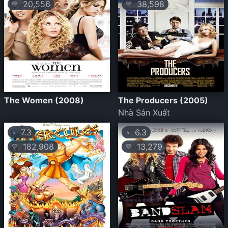
20,556
38,598
💛
💛
The Women (2008)
The Producers (2005)
Nhà Sản Xuất
7.3
6.3
⭐
⭐
182,908
13,279
💛
💛