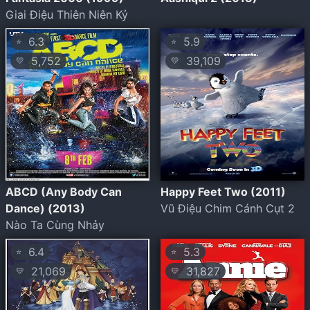
Giai Điệu Thiên Niên Kỷ
6.3
5.9
⭐
⭐
5,752
39,109
💛
💛
ABCD (Any Body Can
Happy Feet Two (2011)
Dance) (2013)
Vũ Điệu Chim Cánh Cụt 2
Nào Ta Cùng Nhảy
6.4
5.3
⭐
⭐
21,069
31,827
💛
💛