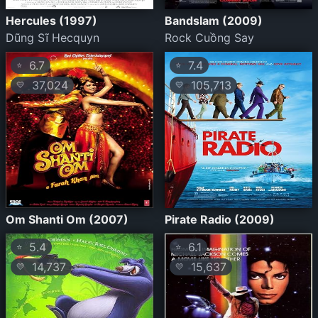
Hercules (1997)
Bandslam (2009)
Dũng Sĩ Hecquyn
Rock Cuồng Say
6.7
7.4
⭐
⭐
37,024
105,713
💛
💛
Om Shanti Om (2007)
Pirate Radio (2009)
5.4
6.1
⭐
⭐
14,737
15,637
💛
💛