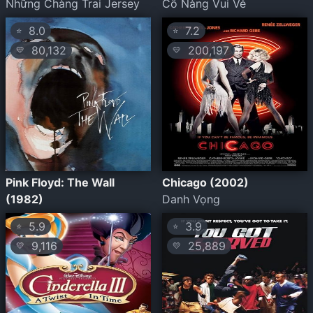
Những Chàng Trai Jersey
Cô Nàng Vui Vẻ
8.0
7.2
⭐
⭐
80,132
200,197
💛
💛
Pink Floyd: The Wall
Chicago (2002)
(1982)
Danh Vọng
5.9
3.9
⭐
⭐
9,116
25,889
💛
💛