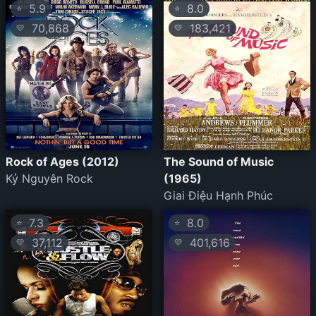
5.9
8.0
⭐
⭐
70,868
183,421
💛
💛
Rock of Ages (2012)
The Sound of Music
Kỷ Nguyên Rock
(1965)
Giai Điệu Hạnh Phúc
7.3
8.0
⭐
⭐
37,112
401,616
💛
💛