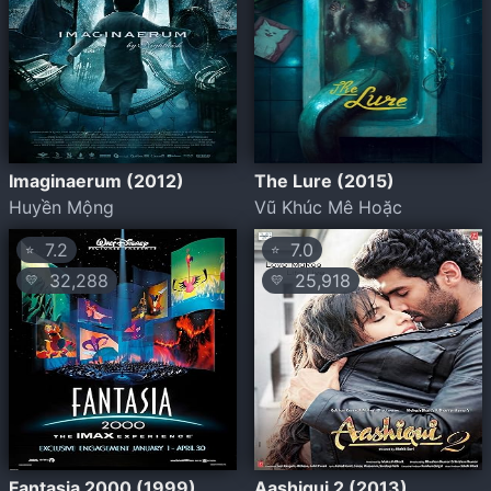
Imaginaerum (2012)
The Lure (2015)
Huyền Mộng
Vũ Khúc Mê Hoặc
7.2
7.0
⭐
⭐
32,288
25,918
💛
💛
Fantasia 2000 (1999)
Aashiqui 2 (2013)