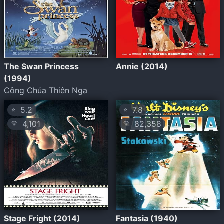
The Swan Princess
Annie (2014)
(1994)
Công Chúa Thiên Nga
5.2
7.8
⭐
⭐
4,101
82,358
💛
💛
Stage Fright (2014)
Fantasia (1940)