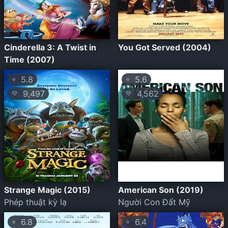
Cinderella 3: A Twist in
You Got Served (2004)
Time (2007)
5.8
5.6
⭐
⭐
9,497
4,562
💛
💛
Strange Magic (2015)
American Son (2019)
Phép thuật kỳ lạ
Người Con Đất Mỹ
6.8
6.4
⭐
⭐