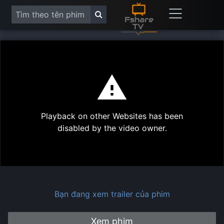
This
is
a
modal
Play
window.
Playback on other Websites has been
Vide
disabled by the video owner.
Bạn đang xem trailer của phim
Xem phim