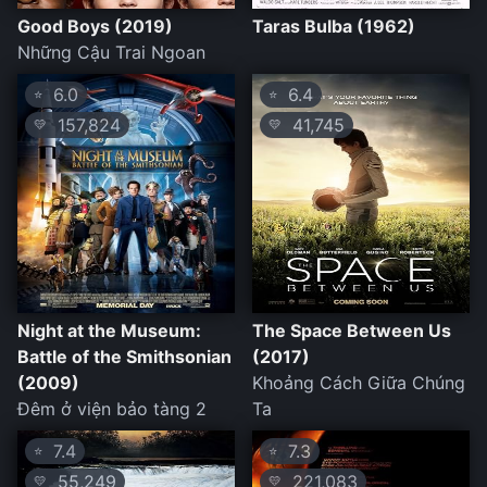
Good Boys (2019)
Taras Bulba (1962)
Những Cậu Trai Ngoan
6.0
6.4
⭐
⭐
157,824
41,745
💛
💛
Night at the Museum:
The Space Between Us
Battle of the Smithsonian
(2017)
(2009)
Khoảng Cách Giữa Chúng
Đêm ở viện bảo tàng 2
Ta
7.4
7.3
⭐
⭐
55,249
221,083
💛
💛