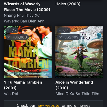
Wizards of Waverly
Holes (2003)
Place: The Movie (2009)
Những Phù Thủy Xứ
Waverly: Bản Điện Ảnh
7.7
6.4
⭐
⭐
106,868
362,189
💛
💛
Y Tu Mamá También
Alice in Wonderland
(2001)
(2010)
Vào Đời
Alice Ở Xứ Sở Thần Tiên
Check our
new website
for more movies