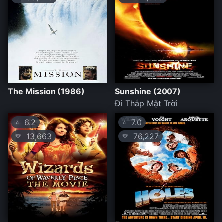
The Mission (1986)
Sunshine (2007)
Đi Thắp Mặt Trời
6.2
7.0
⭐
⭐
13,663
76,227
💛
💛