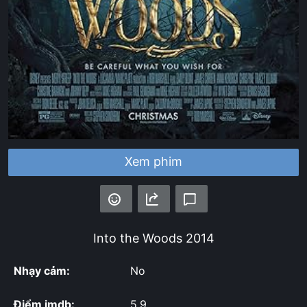
Xem phim
Into the Woods
2014
Nhạy cảm:
No
Điểm imdb:
5.9