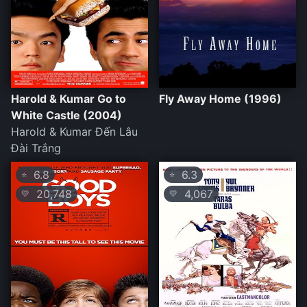
Harold & Kumar Go to
Fly Away Home (1996)
White Castle (2004)
Harold & Kumar Đến Lâu
Đài Trắng
6.8
6.3
⭐
⭐
20,748
4,067
💛
💛