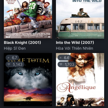
Black Knight (2001)
Into the Wild (2007)
Hiệp Sĩ Đen
Hòa Với Thiên Nhiên
6.7
6.6
⭐
⭐
5,143
1,703
💛
💛