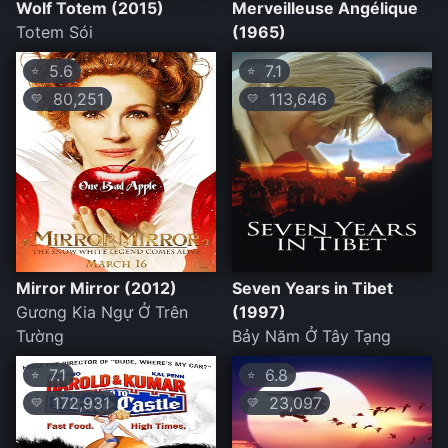
Wolf Totem (2015)
Merveilleuse Angélique
Totem Sói
(1965)
5.6
7.1
⭐
⭐
80,251
113,646
💛
💛
Mirror Mirror (2012)
Seven Years in Tibet
Gương Kia Ngự Ở Trên
(1997)
Tường
Bảy Năm Ở Tây Tạng
7.1
6.8
⭐
⭐
172,931
23,097
💛
💛