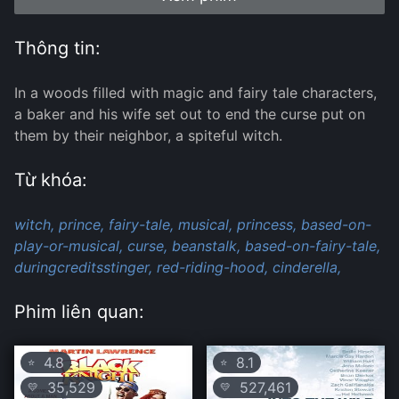
Thông tin:
In a woods filled with magic and fairy tale characters,
a baker and his wife set out to end the curse put on
them by their neighbor, a spiteful witch.
Từ khóa:
witch,
prince,
fairy-tale,
musical,
princess,
based-on-
play-or-musical,
curse,
beanstalk,
based-on-fairy-tale,
duringcreditsstinger,
red-riding-hood,
cinderella,
Phim liên quan:
4.8
8.1
⭐
⭐
35,529
527,461
💛
💛