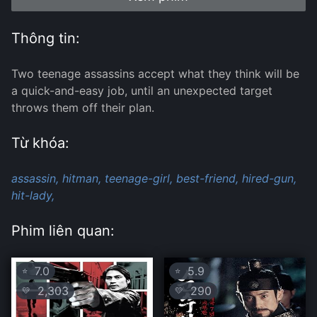
Thông tin:
Two teenage assassins accept what they think will be
a quick-and-easy job, until an unexpected target
throws them off their plan.
Từ khóa:
assassin,
hitman,
teenage-girl,
best-friend,
hired-gun,
hit-lady,
Phim liên quan:
7.0
5.9
⭐
⭐
2,303
290
💛
💛