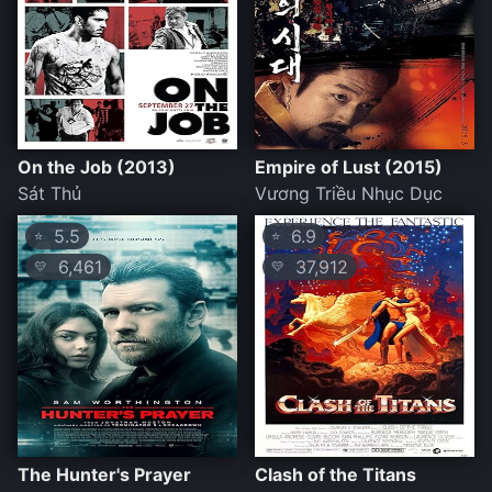
On the Job (2013)
Empire of Lust (2015)
Sát Thủ
Vương Triều Nhục Dục
5.5
6.9
⭐
⭐
6,461
37,912
💛
💛
The Hunter's Prayer
Clash of the Titans