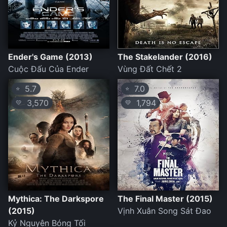
Ender's Game (2013)
The Stakelander (2016)
Cuộc Đấu Của Ender
Vùng Đất Chết 2
5.7
7.0
⭐
⭐
3,570
1,794
💛
💛
Mythica: The Darkspore
The Final Master (2015)
(2015)
Vịnh Xuân Song Sát Đao
Kỷ Nguyên Bóng Tối