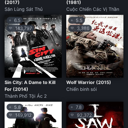
(2017)
(1981)
Săn Lùng Sát Thủ
Cuộc Chiến Các Vị Thần
6.5
5.5
⭐
⭐
143,797
3,386
💛
💛
Sin City: A Dame to Kill
Wolf Warrior (2015)
For (2014)
Chiến binh sói
Thành Phố Tội Ác 2
5.8
7.8
⭐
⭐
149,912
92,372
💛
💛