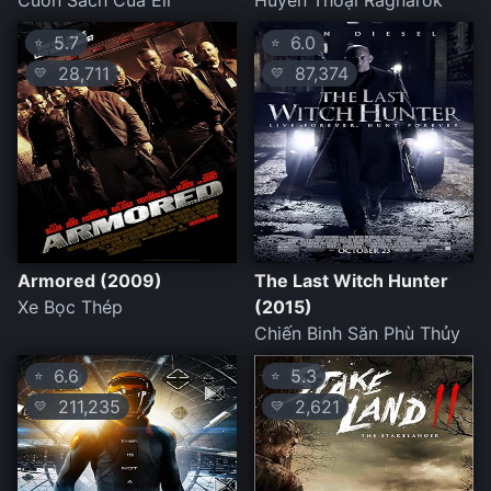
Cuốn Sách Của Eli
Huyền Thoại Ragnarok
5.7
6.0
⭐
⭐
28,711
87,374
💛
💛
Armored (2009)
The Last Witch Hunter
Xe Bọc Thép
(2015)
Chiến Binh Săn Phù Thủy
6.6
5.3
⭐
⭐
211,235
2,621
💛
💛