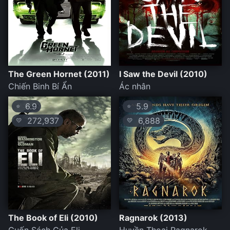
The Green Hornet (2011)
I Saw the Devil (2010)
Chiến Binh Bí Ẩn
Ác nhân
6.9
5.9
⭐
⭐
272,937
6,888
💛
💛
The Book of Eli (2010)
Ragnarok (2013)