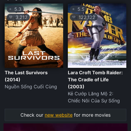
5.3
5.5
⭐
⭐
3,212
122,122
💛
💛
The Last Survivors
Lara Croft Tomb Raider:
(2014)
The Cradle of Life
Nguồn Sống Cuối Cùng
(2003)
Kẻ Cướp Lăng Mộ 2:
Chiếc Nôi Của Sự Sống
Check our
new website
for more movies