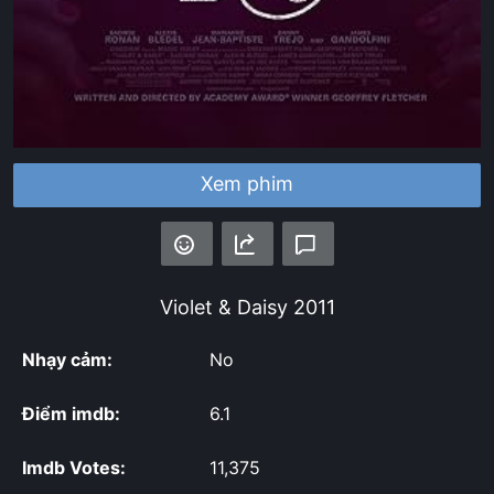
Xem phim
Violet & Daisy
2011
Nhạy cảm:
No
Điểm imdb:
6.1
Imdb Votes:
11,375