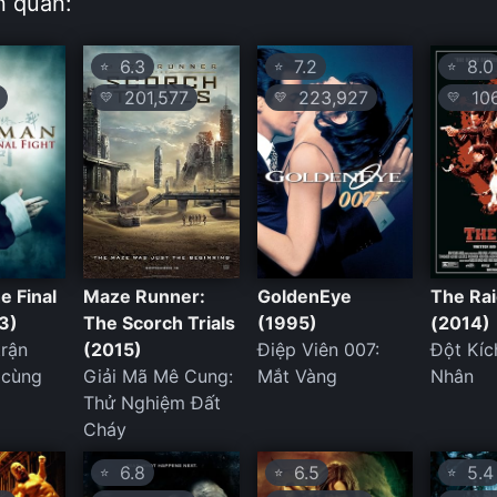
n quan:
6.3
7.2
8.0
⭐
⭐
⭐
201,577
223,927
106
💛
💛
💛
e Final
Maze Runner:
GoldenEye
The Rai
3)
The Scorch Trials
(1995)
(2014)
trận
(2015)
Điệp Viên 007:
Đột Kíc
 cùng
Giải Mã Mê Cung:
Mắt Vàng
Nhân
Thử Nghiệm Đất
Cháy
6.8
6.5
5.4
⭐
⭐
⭐