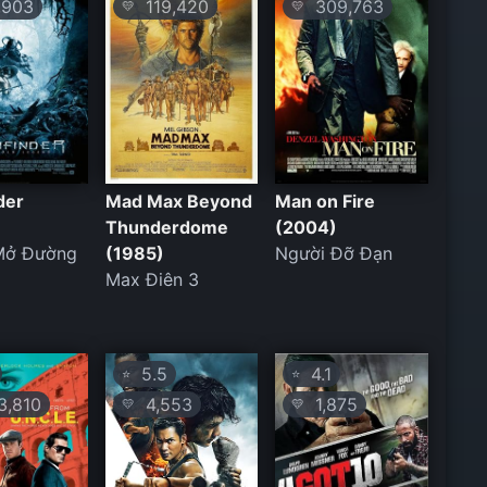
903
119,420
309,763
💛
💛
der
Mad Max Beyond
Man on Fire
Thunderdome
(2004)
Mở Đường
(1985)
Người Đỡ Đạn
Max Điên 3
5.5
4.1
⭐
⭐
,810
4,553
1,875
💛
💛