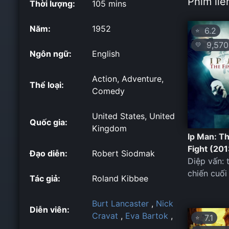
Phim liê
Thời lượng:
105 mins
Năm:
1952
6.2
⭐
9,570
💛
Ngôn ngữ:
English
Action, Adventure,
Thể loại:
Comedy
United States, United
Quốc gia:
Kingdom
Ip Man: Th
Fight (201
Đạo diễn:
Robert Siodmak
Diệp vấn: 
chiến cuối
Tác giả:
Roland Kibbee
Burt Lancaster
,
Nick
Diễn viên:
Cravat
,
Eva Bartok
,
7.1
⭐