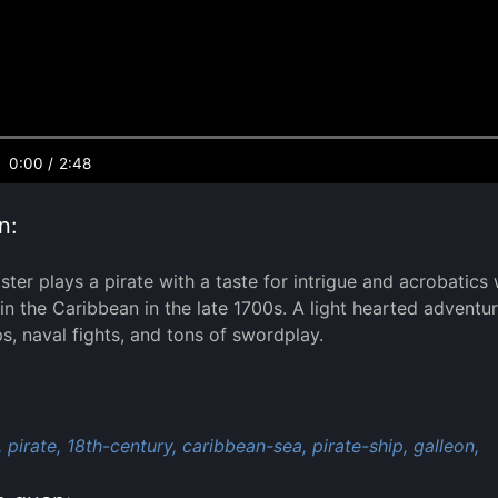
0:00
/
2:48
n:
ster plays a pirate with a taste for intrigue and acrobatics
 in the Caribbean in the late 1700s. A light hearted adventur
ps, naval fights, and tons of swordplay.
:
,
pirate,
18th-century,
caribbean-sea,
pirate-ship,
galleon,