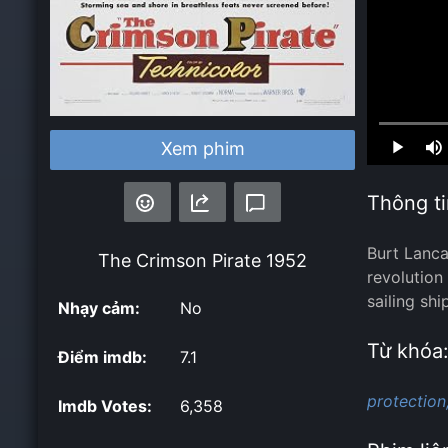
Loaded
:
Xem phim
0.00%
Thông ti
Burt Lanca
The Crimson Pirate
1952
revolution
sailing shi
Nhạy cảm:
No
Từ khóa
Điểm imdb:
7.1
protection
Imdb Votes:
6,358