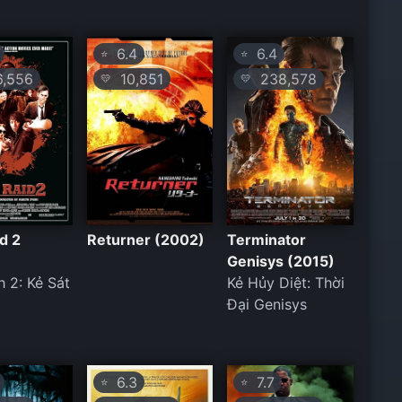
6.4
6.4
⭐
⭐
,556
10,851
238,578
💛
💛
d 2
Returner (2002)
Terminator
Genisys (2015)
h 2: Kẻ Sát
Kẻ Hủy Diệt: Thời
Đại Genisys
6.3
7.7
⭐
⭐