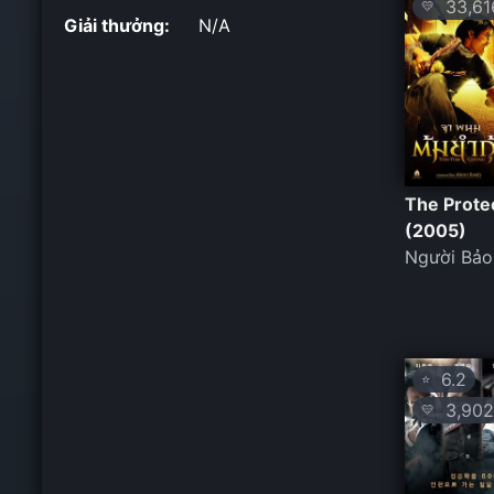
33,61
💛
Giải thưởng:
N/A
The Prote
(2005)
Người Bảo
6.2
⭐
3,902
💛