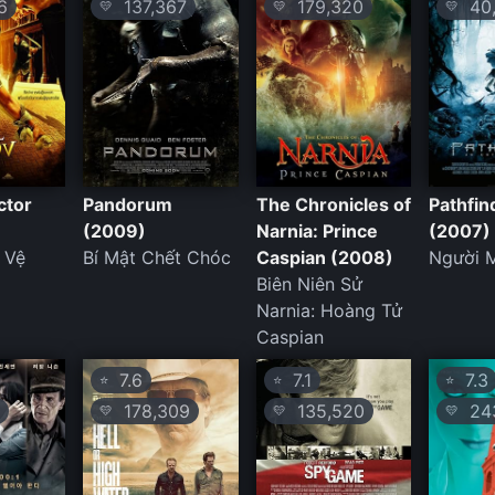
6
137,367
179,320
40,
💛
💛
💛
ctor
Pandorum
The Chronicles of
Pathfin
(2009)
Narnia: Prince
(2007)
 Vệ
Bí Mật Chết Chóc
Caspian (2008)
Người 
Biên Niên Sử
Narnia: Hoàng Tử
Caspian
7.6
7.1
7.3
⭐
⭐
⭐
178,309
135,520
243
💛
💛
💛