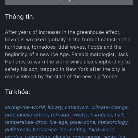
Thông tin:
After years of increases in the greenhouse effect,
havoc is wreaked globally in the form of catastrophic
hurricanes, tornadoes, tidal waves, floods and the
beginning of a new Ice Age. Paleoclimatologist, Jack
Hall tries to warn the world while also shepherding to
safety his son, trapped in New York after the city is
overwhelmed by the start of the new big freeze.
Từ khóa:
saving-the-world,
library,
cataclysm,
climate-change,
greenhouse-effect,
tornado,
twister,
hurricane,
hail,
temperature-drop,
ice-age,
polar-zone,
meteorology,
gulfstream,
barrier-ice,
ice-melting,
third-world,
exodus,
evacuation,
climate,
government,
snow,
los-