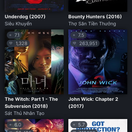
Underdog (2007)
Bounty Hunters (2016)
Siêu Khuyển
Thợ Săn Tiền Thưởng
7.1
7.5
⭐
⭐
1,328
263,951
💛
💛
The Witch: Part 1 - The
John Wick: Chapter 2
Subversion (2018)
(2017)
Sát Thủ Nhân Tạo
6.0
5.7
⭐
⭐