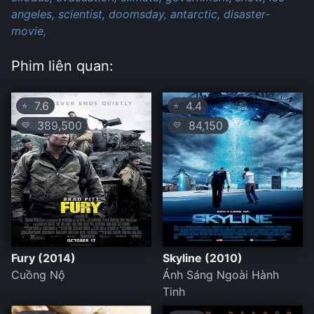
angeles,
scientist,
doomsday,
antarctic,
disaster-
movie,
Phim liên quan:
7.6
4.4
⭐
⭐
389,500
84,150
💛
💛
Fury (2014)
Skyline (2010)
Cuồng Nộ
Ánh Sáng Ngoài Hành
Tinh