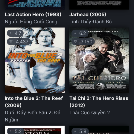
Last Action Hero (1993)
Jarhead (2005)
Người Hùng Cuối Cùng
Lính Thủy Đánh Bộ
4.7
6.2
⭐
⭐
4,437
3,150
💛
💛
Into the Blue 2: The Reef
Tai Chi 2: The Hero Rises
(2009)
(2012)
Dưới Đáy Biển Sâu 2: Đá
Thái Cực Quyền 2
Ngầm
5.2
5.8
⭐
⭐