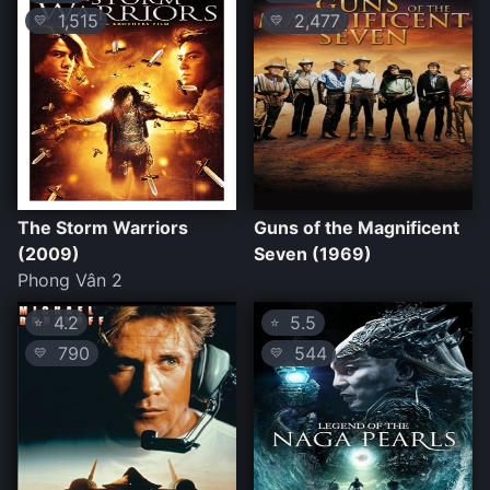
1,515
2,477
💛
💛
The Storm Warriors
Guns of the Magnificent
(2009)
Seven (1969)
Phong Vân 2
4.2
5.5
⭐
⭐
790
544
💛
💛