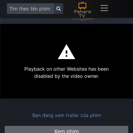
This
is
a
modal
Play
window.
Playback on other Websites has been
Vide
disabled by the video owner.
Bạn đang xem trailer của phim
Xem phim