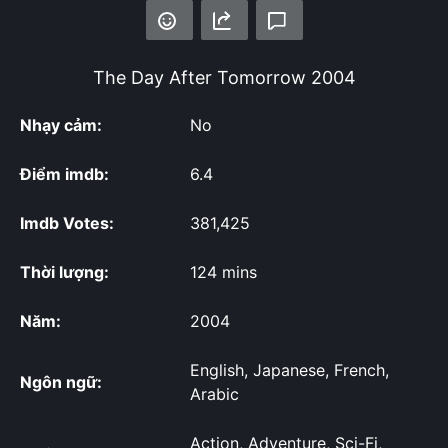
The Day After Tomorrow
2004
Nhạy cảm:
No
Điểm imdb:
6.4
Imdb Votes:
381,425
Thời lượng:
124 mins
Năm:
2004
English, Japanese, French,
Ngôn ngữ:
Arabic
Action, Adventure, Sci-Fi,