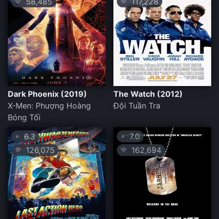
58,485
117,228
💛
💛
Dark Phoenix (2019)
The Watch (2012)
X-Men: Phượng Hoàng
Đội Tuần Tra
Bóng Tối
6.3
7.0
⭐
⭐
126,075
162,694
💛
💛