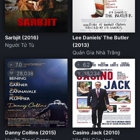
Sarbjit (2016)
Lee Daniels' The Butler
Người Tử Tù
(2013)
Quản Gia Nhà Trắng
7.0
6.2
⭐
⭐
28,038
16,234
💛
💛
Danny Collins (2015)
Casino Jack (2010)