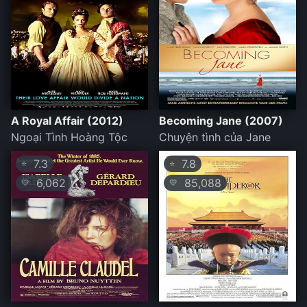
A Royal Affair (2012)
Becoming Jane (2007)
Ngoại Tình Hoàng Tộc
Chuyện tình của Jane
7.3
7.8
⭐
⭐
6,062
85,088
💛
💛