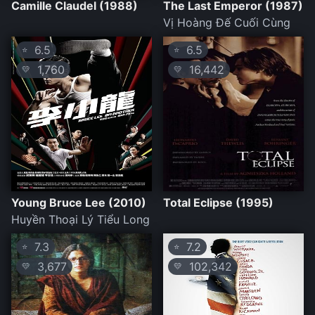
Camille Claudel (1988)
The Last Emperor (1987)
Vị Hoàng Đế Cuối Cùng
6.5
6.5
⭐
⭐
1,760
16,442
💛
💛
Young Bruce Lee (2010)
Total Eclipse (1995)
Huyền Thoại Lý Tiểu Long
7.3
7.2
⭐
⭐
3,677
102,342
💛
💛