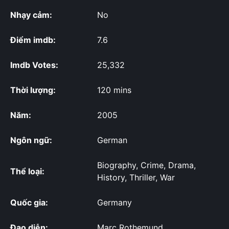
Nhạy cảm:
No
Điểm imdb:
7.6
Imdb Votes:
25,332
Thời lượng:
120 mins
Năm:
2005
Ngôn ngữ:
German
Biography, Crime, Drama,
Thể loại:
History, Thriller, War
Quốc gia:
Germany
Đạo diễn:
Marc Rothemund