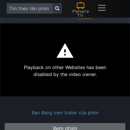
This
is
a
modal
Play
window.
Playback on other Websites has been
Vide
disabled by the video owner.
Bạn đang xem trailer của phim
Xem phim