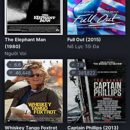
The Elephant Man
Full Out (2015)
(1980)
Nỗ Lực Tối Đa
Người Voi
6.6
7.8
⭐
⭐
46,448
381,822
💛
💛
Whiskey Tango Foxtrot
Captain Phillips (2013)