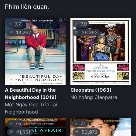
Phim liên quan:
7.7
7.0
⭐
⭐
13,297
26,263
💛
💛
A Beautiful Day in the
Cleopatra (1963)
Neighborhood (2019)
Nữ hoàng Cleopatra
Một Ngày Đẹp Trời Tại
Neighborhood
7.5
7.1
⭐
⭐
41,551
53,972
💛
💛