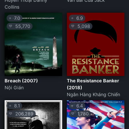
Huyền Thoại Danny
Ván Bài Của Jack
Collins
7.0
6.9
⭐
⭐
55,770
5,098
💛
💛
Breach (2007)
The Resistance Banker
Nội Gián
(2018)
Ngân Hàng Kháng Chiến
8.1
6.4
⭐
⭐
206,289
1,780
💛
💛