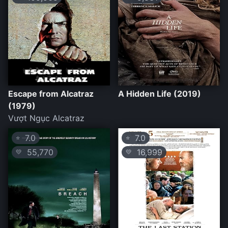
Escape from Alcatraz
A Hidden Life (2019)
(1979)
Vượt Ngục Alcatraz
7.0
7.0
⭐
⭐
55,770
16,999
💛
💛