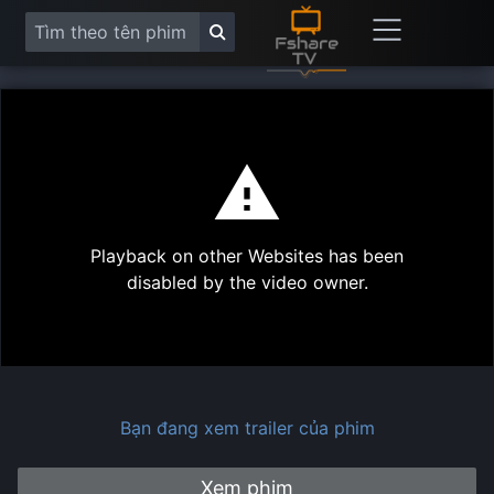
This
is
a
modal
Play
window.
Playback on other Websites has been
Vide
disabled by the video owner.
Bạn đang xem trailer của phim
Xem phim