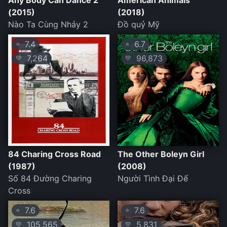
Any Body Can Dance 2
American Animals
(2015)
(2018)
Nào Ta Cùng Nhảy 2
Đồ quỷ Mỹ
7.4
6.7
⭐
⭐
7,264
96,873
💛
💛
84 Charing Cross Road
The Other Boleyn Girl
(1987)
(2008)
Số 84 Đường Charing
Người Tình Đại Đế
Cross
7.6
7.6
⭐
⭐
105,565
5,831
💛
💛