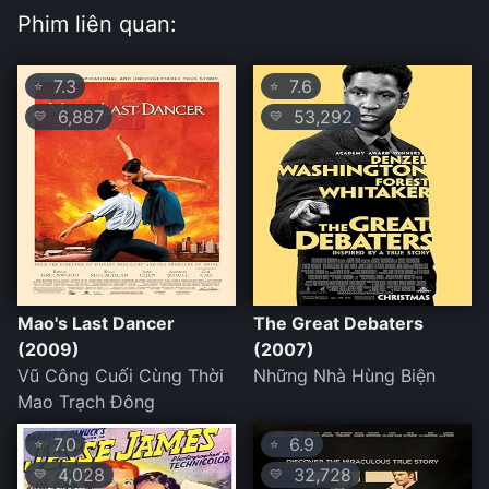
Phim liên quan:
7.3
7.6
⭐
⭐
6,887
53,292
💛
💛
Mao's Last Dancer
The Great Debaters
(2009)
(2007)
Vũ Công Cuối Cùng Thời
Những Nhà Hùng Biện
Mao Trạch Đông
7.0
6.9
⭐
⭐
4,028
32,728
💛
💛