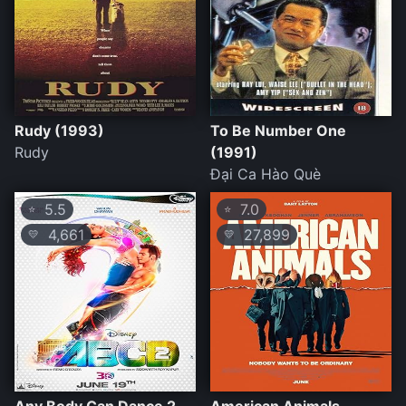
Rudy (1993)
To Be Number One
Rudy
(1991)
Đại Ca Hào Què
5.5
7.0
⭐
⭐
4,661
27,899
💛
💛