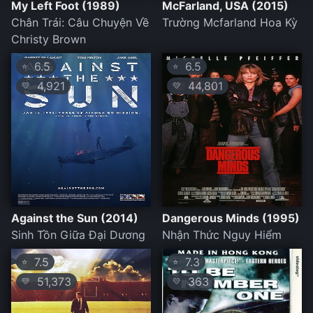
My Left Foot (1989)
McFarland, USA (2015)
Chân Trái: Câu Chuyện Về
Trường Mcfarland Hoa Kỳ
Christy Brown
6.5
6.5
⭐
⭐
4,921
44,801
💛
💛
Against the Sun (2014)
Dangerous Minds (1995)
Sinh Tồn Giữa Đại Dương
Nhận Thức Nguy Hiểm
7.5
7.3
⭐
⭐
51,373
363
💛
💛