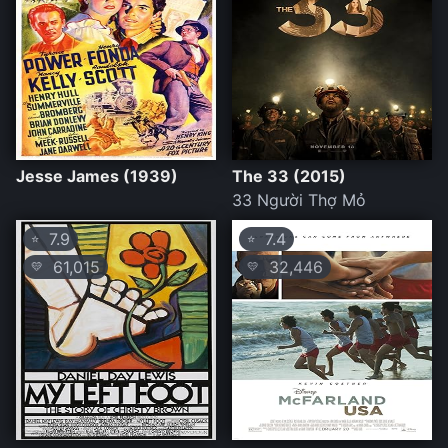
Jesse James (1939)
The 33 (2015)
33 Người Thợ Mỏ
7.9
7.4
⭐
⭐
61,015
32,446
💛
💛