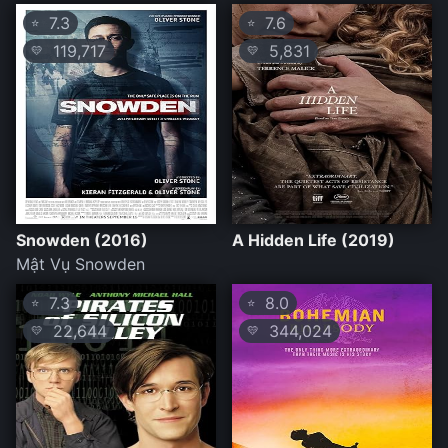
7.3
7.6
⭐
⭐
119,717
5,831
💛
💛
Snowden (2016)
A Hidden Life (2019)
Mật Vụ Snowden
7.3
8.0
⭐
⭐
22,644
344,024
💛
💛