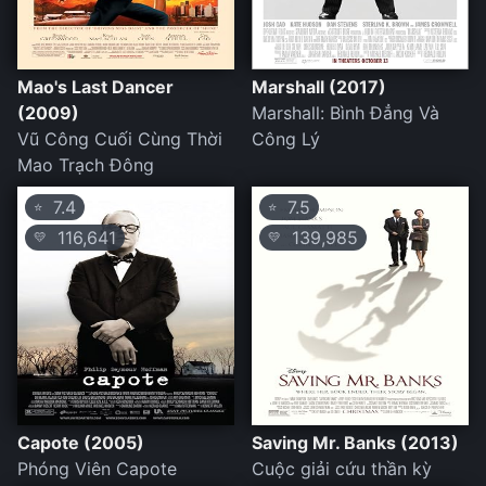
Mao's Last Dancer
Marshall (2017)
(2009)
Marshall: Bình Đẳng Và
Vũ Công Cuối Cùng Thời
Công Lý
Mao Trạch Đông
7.4
7.5
⭐
⭐
116,641
139,985
💛
💛
Capote (2005)
Saving Mr. Banks (2013)
Phóng Viên Capote
Cuộc giải cứu thần kỳ