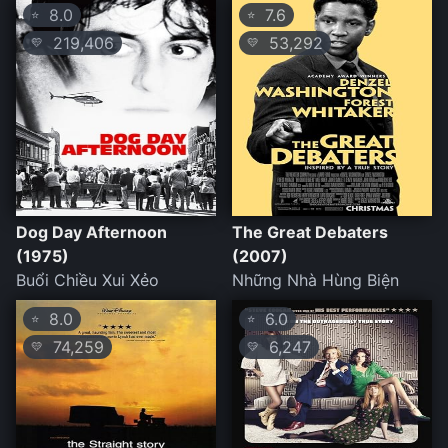
8.0
7.6
⭐
⭐
219,406
53,292
💛
💛
Dog Day Afternoon
The Great Debaters
(1975)
(2007)
Buổi Chiều Xui Xẻo
Những Nhà Hùng Biện
8.0
6.0
⭐
⭐
74,259
6,247
💛
💛