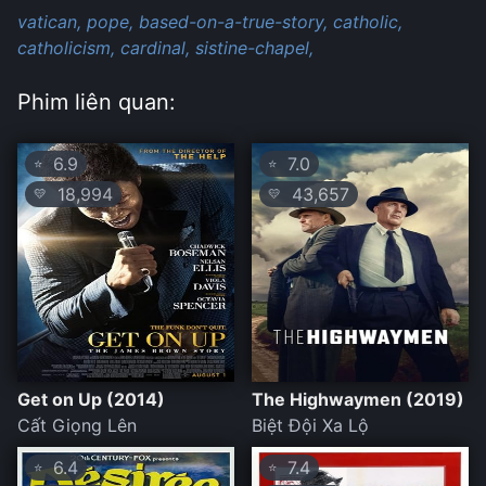
vatican,
pope,
based-on-a-true-story,
catholic,
catholicism,
cardinal,
sistine-chapel,
Phim liên quan:
6.9
7.0
⭐
⭐
18,994
43,657
💛
💛
Get on Up (2014)
The Highwaymen (2019)
Cất Giọng Lên
Biệt Đội Xa Lộ
6.4
7.4
⭐
⭐