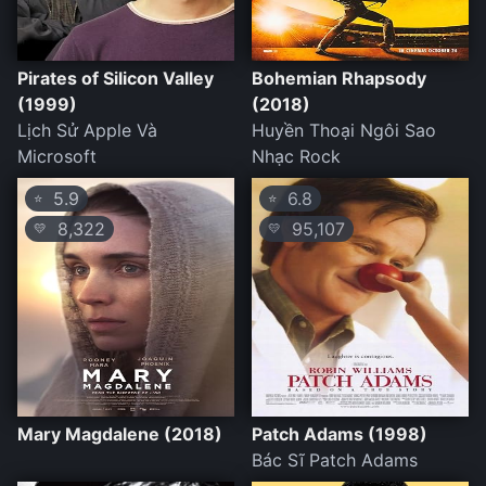
Pirates of Silicon Valley
Bohemian Rhapsody
(1999)
(2018)
Lịch Sử Apple Và
Huyền Thoại Ngôi Sao
Microsoft
Nhạc Rock
5.9
6.8
⭐
⭐
8,322
95,107
💛
💛
Mary Magdalene (2018)
Patch Adams (1998)
Bác Sĩ Patch Adams