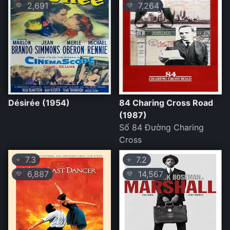
2,691
7,264
💛
💛
Désirée (1954)
84 Charing Cross Road
(1987)
Số 84 Đường Charing
Cross
7.3
7.2
⭐
⭐
6,887
14,567
💛
💛