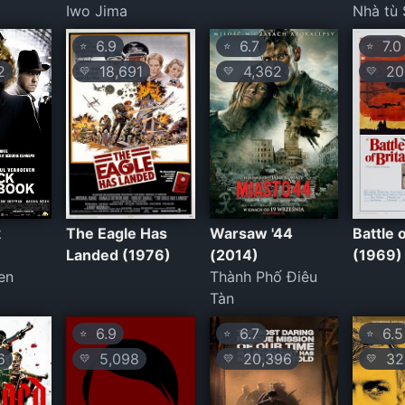
Iwo Jima
Nhà tù
6.9
6.7
7.0
⭐
⭐
⭐
2
18,691
4,362
20
💛
💛
💛
k
The Eagle Has
Warsaw '44
Battle o
Landed (1976)
(2014)
(1969)
en
Thành Phố Điêu
Tàn
6.9
6.7
6.5
⭐
⭐
⭐
6
5,098
20,396
32,
💛
💛
💛