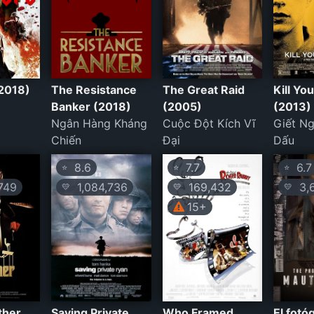
(2018)
The Resistance
The Great Raid
Kill Yo
Banker (2018)
(2005)
(2013)
Ngân Hàng Kháng
Cuộc Đột Kích Vĩ
Giết N
Chiến
Đại
Dấu
8.6
7.7
6.7
⭐
⭐
⭐
749
1,084,736
169,432
3,
💛
💛
💛
15+
ther
Saving Private
Who Framed
El fotó