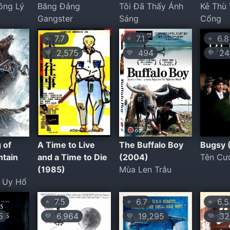
ông Lý
Băng Đảng
Tôi Đã Thấy Ánh
Kẻ Thù
Gangster
Sáng
Cổng
7.7
7.1
6.8
⭐
⭐
⭐
2,575
494
24
💛
💛
💛
 of
A Time to Live
The Buffalo Boy
Bugsy 
ntain
and a Time to Die
(2004)
Tên Cư
(1985)
Mùa Len Trâu
i Uy Hổ
7.5
6.7
6.5
⭐
⭐
⭐
5
6,964
19,295
32
💛
💛
💛