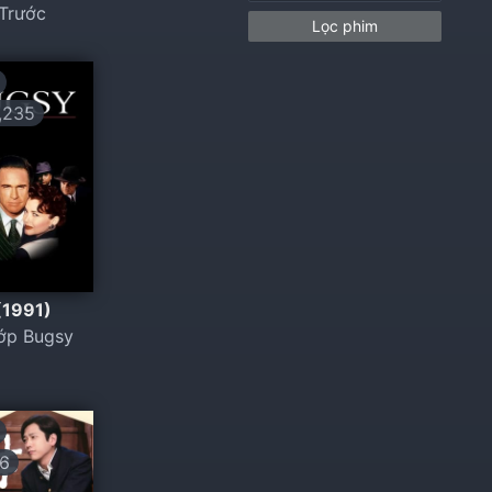
 Trước
Lọc phim
,235
(1991)
ớp Bugsy
6