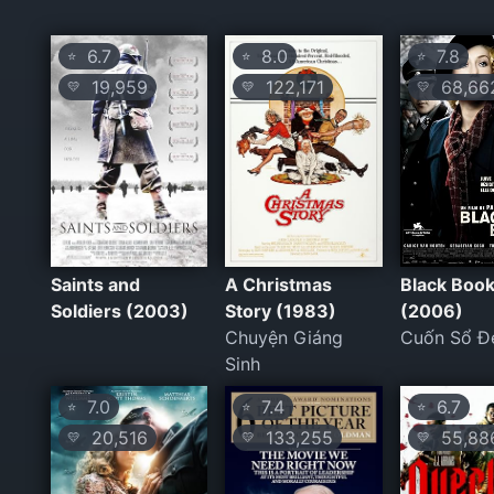
6.7
8.0
7.8
⭐
⭐
⭐
19,959
122,171
68,66
💛
💛
💛
Saints and
A Christmas
Black Boo
Soldiers (2003)
Story (1983)
(2006)
Chuyện Giáng
Cuốn Sổ Đ
Sinh
7.0
7.4
6.7
⭐
⭐
⭐
20,516
133,255
55,88
💛
💛
💛