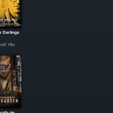
ur Darlings
gười Yêu
612
grafo de