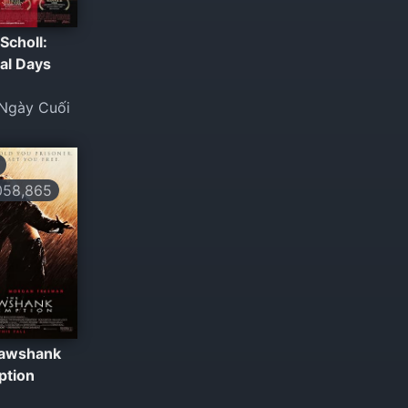
Scholl:
al Days
Ngày Cuối
58,865
hawshank
ption