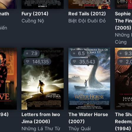
math
Fury (2014)
Red Tails (2012)
Sophie 
Cuồng Nộ
Biệt Đội Đuôi Đỏ
The Fin
iến
(2005)
Những 
Cùng
7.9
6.5
9.3
⭐
⭐
⭐
146,135
35,543
2,0
💛
💛
💛
994)
Letters from Iwo
The Water Horse
The S
Jima (2006)
(2007)
Redem
Những Lá Thư Từ
Thủy Quái
(1994)