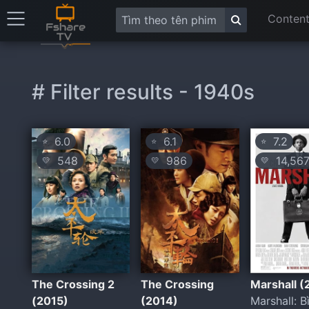
Content
# Filter results - 1940s
6.0
6.1
7.2
⭐
⭐
⭐
548
986
14,56
💛
💛
💛
The Crossing 2
The Crossing
Marshall (
(2015)
(2014)
Marshall: B