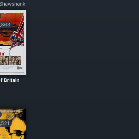
 Shawshank
,863
f Britain
521