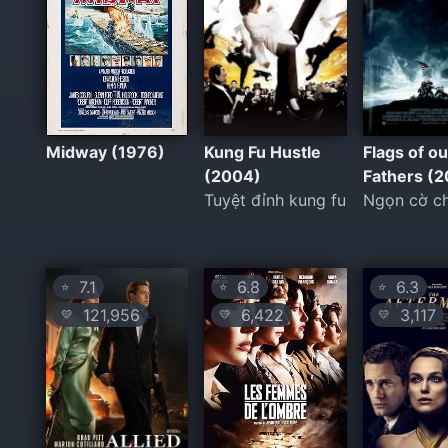
Midway (1976)
Kung Fu Hustle
Flags of ou
(2004)
Fathers (
Tuyệt đỉnh kung fu
Ngọn cờ c
7.1
6.8
6.3
⭐
⭐
⭐
121,956
6,422
3,117
💛
💛
💛