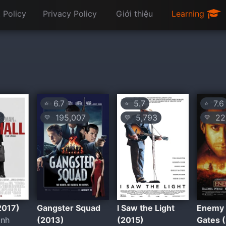
 Policy
Privacy Policy
Giới thiệu
Learning
6.7
5.7
7.6
⭐
⭐
⭐
7
195,007
5,793
22
💛
💛
💛
2017)
Gangster Squad
I Saw the Light
Enemy 
ình
(2013)
(2015)
Gates 