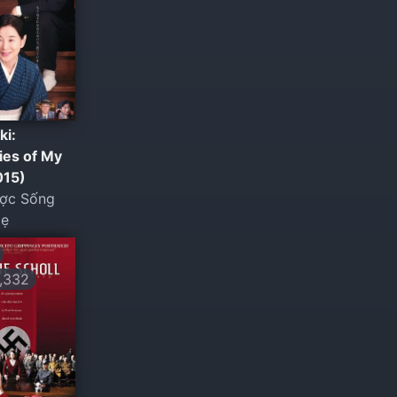
ki:
es of My
015)
ợc Sống
Mẹ
,332