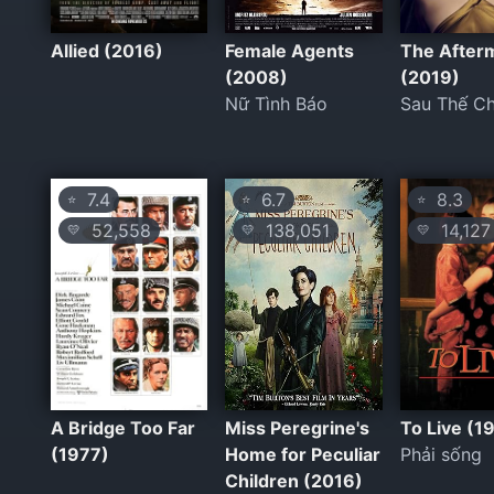
Allied (2016)
Female Agents
The After
(2008)
(2019)
Nữ Tình Báo
Sau Thế Ch
7.4
6.7
8.3
⭐
⭐
⭐
52,558
138,051
14,127
💛
💛
💛
A Bridge Too Far
Miss Peregrine's
To Live (1
(1977)
Home for Peculiar
Phải sống
Children (2016)