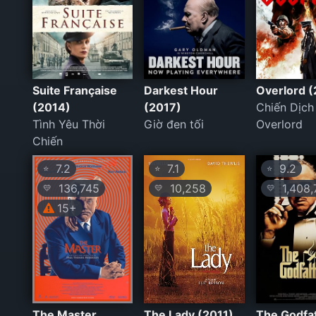
Suite Française
Darkest Hour
Overlord 
(2014)
(2017)
Chiến Dịch
Tình Yêu Thời
Giờ đen tối
Overlord
Chiến
7.2
7.1
9.2
⭐
⭐
⭐
136,745
10,258
1,408,
💛
💛
💛
15+
The Master
The Lady (2011)
The Godfa