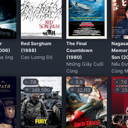
r
Red Sorghum
The Final
Nagasa
2006)
(1988)
Countdown
Memori
ha ông
Cao Lương Đỏ
(1980)
Son (2
Những Giây Cuối
Nếu Đư
Cùng
Cùng 
7.6
5.9
7.6
⭐
⭐
⭐
389,500
32,113
25
💛
💛
💛