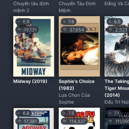
Chuyến tàu định
Chuyến Tàu Định
Đẳng Và C
mệnh 2
Mệnh
6.9
7.6
6.5
⭐
⭐
⭐
19,131
37,654
2,521
💛
💛
💛
Midway (2019)
Sophie's Choice
The Taking
(1982)
Tiger Mou
Lựa Chọn Của
(2014)
Sophie
Đấu Trí Nú
6.8
7.8
7.1
⭐
⭐
⭐
17,381
114,437
111,09
💛
💛
💛