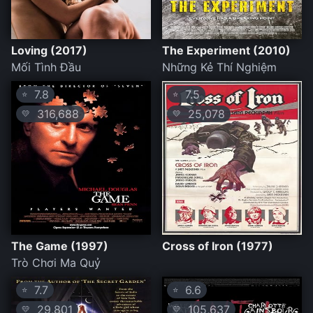
Loving (2017)
The Experiment (2010)
Mối Tình Đầu
Những Kẻ Thí Nghiệm
7.8
7.5
⭐
⭐
316,688
25,078
💛
💛
The Game (1997)
Cross of Iron (1977)
Trò Chơi Ma Quỷ
7.7
6.6
⭐
⭐
29,801
105,637
💛
💛