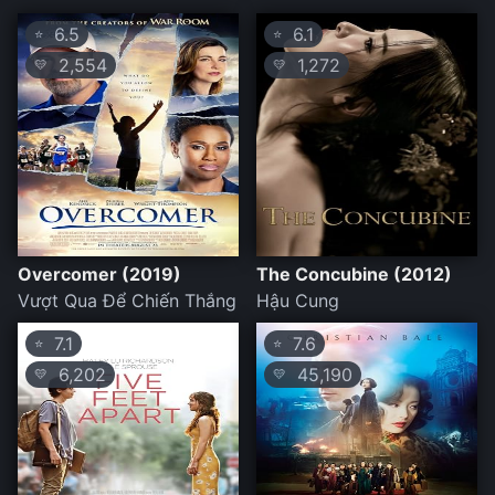
6.5
6.1
⭐
⭐
2,554
1,272
💛
💛
Overcomer (2019)
The Concubine (2012)
Vượt Qua Để Chiến Thắng
Hậu Cung
7.1
7.6
⭐
⭐
6,202
45,190
💛
💛