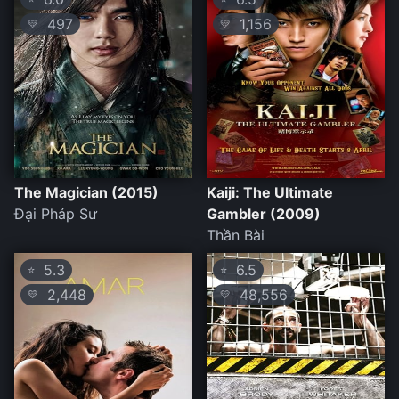
497
1,156
💛
💛
The Magician (2015)
Kaiji: The Ultimate
Đại Pháp Sư
Gambler (2009)
Thần Bài
5.3
6.5
⭐
⭐
2,448
48,556
💛
💛