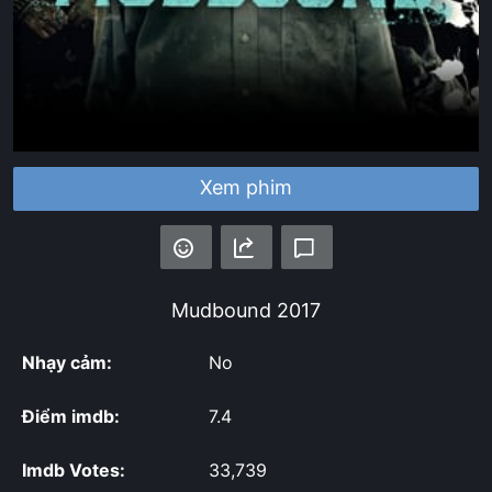
Xem phim
Mudbound
2017
Nhạy cảm:
No
Điểm imdb:
7.4
Imdb Votes:
33,739