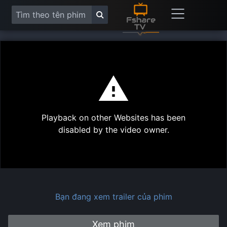
This
is
a
modal
Play
window.
Playback on other Websites has been
Vide
disabled by the video owner.
Bạn đang xem trailer của phim
Xem phim