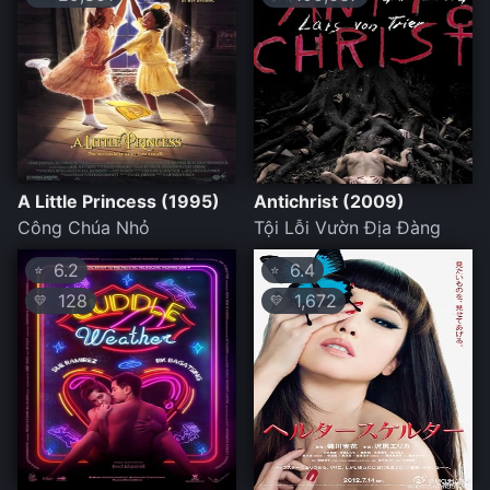
A Little Princess (1995)
Antichrist (2009)
Công Chúa Nhỏ
Tội Lỗi Vườn Địa Đàng
6.2
6.4
⭐
⭐
128
1,672
💛
💛