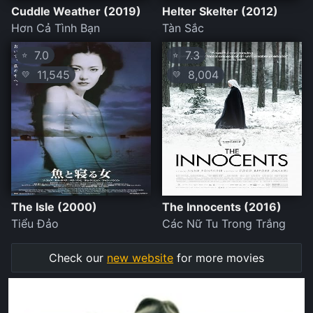
Cuddle Weather (2019)
Helter Skelter (2012)
Hơn Cả Tình Bạn
Tàn Sắc
7.0
7.3
⭐
⭐
11,545
8,004
💛
💛
The Isle (2000)
The Innocents (2016)
Tiểu Đảo
Các Nữ Tu Trong Trắng
Check our
new website
for more movies