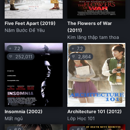
Five Feet Apart (2019)
The Flowers of War
Năm Bước Để Yêu
(2011)
Kim lăng thập tam thoa
7.2
7.2
⭐
⭐
252,011
2,864
💛
💛
Insomnia (2002)
Architecture 101 (2012)
Mất ngủ
Lớp Học 101
6.0
6.5
⭐
⭐