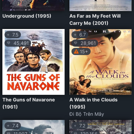
Underground (1995)
As Far as My Feet Will
Carry Me (2001)
7.5
6.7
⭐
⭐
45,491
28,961
💛
💛
15+
The Guns of Navarone
A Walk in the Clouds
(1961)
(1995)
Đi Bộ Trên Mây
7.4
7.2
⭐
⭐
💛
💛