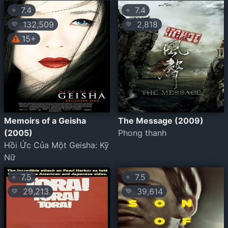
7.4
7.4
⭐
⭐
132,509
2,818
💛
💛
15+
Memoirs of a Geisha
The Message (2009)
(2005)
Phong thanh
Hồi Ức Của Một Geisha: Kỹ
Nữ
7.5
7.5
⭐
⭐
29,213
39,614
💛
💛