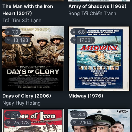
The Man with the Iron
Army of Shadows (1969)
Heart (2017)
Bóng Tối Chiến Tranh
Trái Tim Sắt Lạnh
7.0
6.8
⭐
⭐
13,498
17,381
💛
💛
Days of Glory (2006)
Midway (1976)
Ngày Huy Hoàng
7.5
3.4
⭐
⭐
25,078
2,104
💛
💛