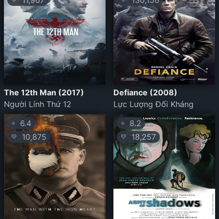
11,907
130,156
The 12th Man (2017)
Defiance (2008)
Người Lính Thứ 12
Lực Lượng Đối Kháng
6.4
8.2
⭐
⭐
10,875
18,257
💛
💛