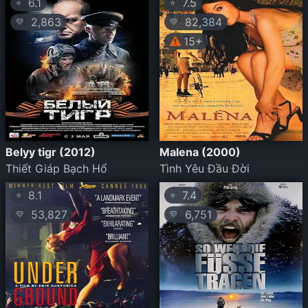
6.1
7.5
⭐
⭐
2,863
82,384
💛
💛
15+
Belyy tigr (2012)
Malena (2000)
Thiết Giáp Bạch Hổ
Tình Yêu Đầu Đời
8.1
7.4
⭐
⭐
53,827
6,751
💛
💛