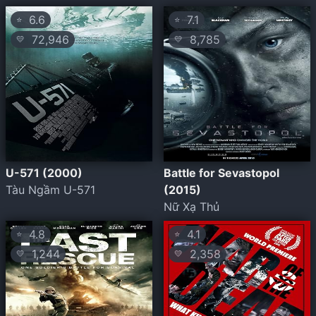
6.6
7.1
⭐
⭐
72,946
8,785
💛
💛
U-571 (2000)
Battle for Sevastopol
Tàu Ngầm U-571
(2015)
Nữ Xạ Thủ
4.8
4.1
⭐
⭐
1,244
2,358
💛
💛