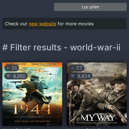
Lọc phim
Check our
new website
for more movies
# Filter results - world-war-ii
7.1
7.7
⭐
⭐
4,350
9,824
💛
💛