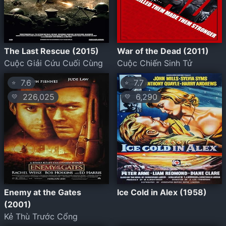
The Last Rescue (2015)
War of the Dead (2011)
Cuộc Giải Cứu Cuối Cùng
Cuộc Chiến Sinh Tử
7.6
7.7
⭐
⭐
226,025
6,290
💛
💛
Enemy at the Gates
Ice Cold in Alex (1958)
(2001)
Kẻ Thù Trước Cổng