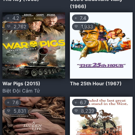
(1966)
4.2
7.4
⭐
⭐
2,762
1,933
💛
💛
War Pigs (2015)
The 25th Hour (1967)
Biệt Đội Cảm Tử
7.6
6.7
⭐
⭐
5,831
8,239
💛
💛