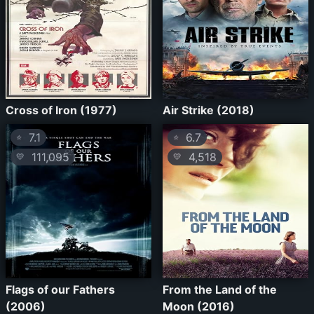
Cross of Iron (1977)
Air Strike (2018)
7.1
6.7
⭐
⭐
111,095
4,518
💛
💛
Flags of our Fathers
From the Land of the
(2006)
Moon (2016)