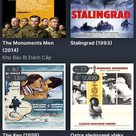
The Monuments Men
Stalingrad (1993)
(2014)
Kho Báu Bị Đánh Cắp
6.7
7.7
⭐
⭐
1,300
12,030
💛
💛
The Key (1958)
Ostre sledované vlaky