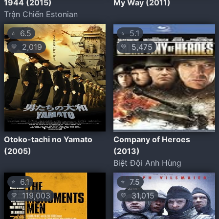
1944 (2015)
My Way (2011)
Trận Chiến Estonian
6.5
5.1
⭐
⭐
2,019
5,475
💛
💛
Otoko-tachi no Yamato
Company of Heroes
(2005)
(2013)
Biệt Đội Anh Hùng
6.1
7.5
⭐
⭐
119,003
31,015
💛
💛