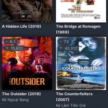
A Hidden Life (2019)
The Bridge at Remagen
(1969)
6.3
7.6
⭐
⭐
15,932
40,912
💛
💛
The Outsider (2018)
The Counterfeiters
Kẻ Ngoại Bang
(2007)
Kẻ Làm Tiền Giả