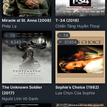
Miracle at St. Anna (2008)
T-34 (2018)
Phép Lạ
Chiến Tăng Huyền Thoại
7.9
7.6
⭐
⭐
6,543
37,654
💛
💛
The Unknown Soldier
Sophie's Choice (1982)
(2017)
Lựa Chọn Của Sophie
Người Lính Vô Danh