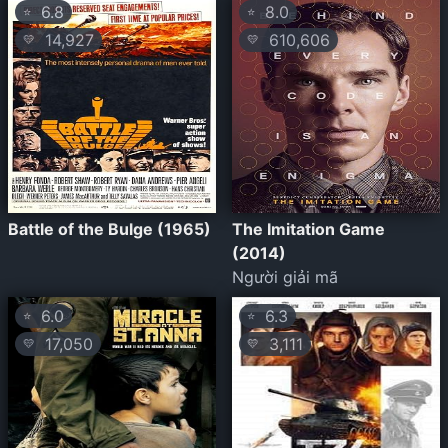
6.8
8.0
⭐
⭐
14,927
610,606
💛
💛
Battle of the Bulge (1965)
The Imitation Game
(2014)
Người giải mã
6.0
6.3
⭐
⭐
17,050
3,111
💛
💛