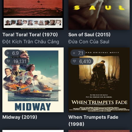
Tora! Tora! Tora! (1970)
Son of Saul (2015)
Đột Kích Trân Châu Cảng
Đứa Con Của Saul
6.9
7.1
⭐
⭐
19,131
6,410
💛
💛
Midway (2019)
When Trumpets Fade
(1998)