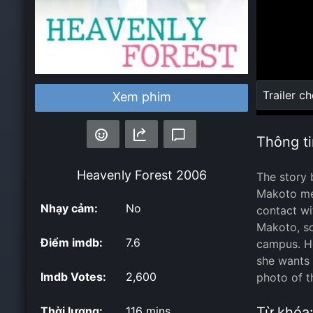
Loaded
:
Trailer c
Xem phim
0%
Thông ti
Heavenly Forest
2006
The story 
Makoto mee
Nhạy cảm:
No
contact wi
Makoto, so
Điểm imdb:
7.6
campus. Ho
she wants 
Imdb Votes:
2,600
photo of th
Thời lượng:
116 mins
Từ khóa