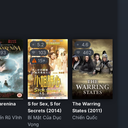
5.2
4.6
⭐
⭐
93
103
462
💛
💛
15+
arenina
S for Sex, S for
The Warring
Secrets (2014)
States (2011)
n Rũ Vĩnh
Bí Mật Của Dục
Chiến Quốc
Vọng