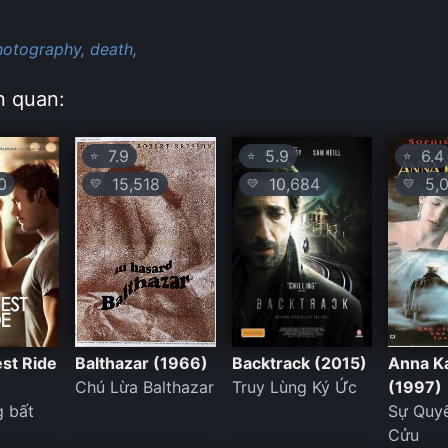
hotography,
death,
n quan:
7.9
5.9
6.4
⭐
⭐
⭐
0
15,518
10,684
5,0
💛
💛
💛
st Ride
Balthazar (1966)
Backtrack (2015)
Anna K
Chú Lừa Balthazar
Truy Lùng Ký Ức
(1997)
 bất
Sự Quyế
Cửu