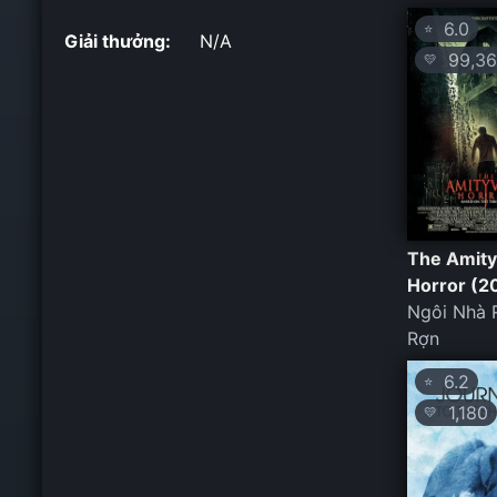
6.0
⭐
Giải thưởng:
N/A
99,36
💛
The Amityv
Horror (2
Ngôi Nhà 
Rợn
6.2
⭐
1,180
💛