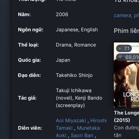
Năm:
2006
camera,
p
Ngôn ngữ:
Japanese, English
Phim liê
Thể loại:
Drama, Romance
7.1
⭐
69,01
💛
Quốc gia:
Japan
Đạo diễn:
Takehiko Shinjo
Takuji Ichikawa
Tác giả:
(novel), Kenji Bando
(screenplay)
The Longe
(2015)
Aoi Miyazaki
,
Hiroshi
Con đường
Diễn viên:
Tamaki
,
Munetaka
tận
Aoki
,
Saori Ban
,