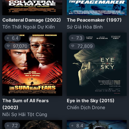
Collateral Damage (2002)
The Peacemaker (1997)
Tổn Thất Ngoài Dự Kiến
Sứ Giả Hòa Bình
6.4
7.3
⭐
⭐
97,070
72,809
💛
💛
The Sum of All Fears
Eye in the Sky (2015)
(2002)
Chiến Dịch Drone
Nỗi Sợ Hãi Tột Cùng
7.2
8.4
⭐
⭐