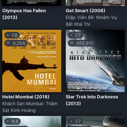
Olympus Has Fallen
Get Smart (2008)
(2013)
Điệp Viên 86: Nhiệm Vụ
Bất Khả Thi
7.8
7.7
⭐
⭐
8,358
455,915
💛
💛
Hotel Mumbai (2018)
Star Trek Into Darkness
Khách Sạn Mumbai: Thảm
(2013)
Sát Kinh Hoàng
8.6
7.7
⭐
⭐