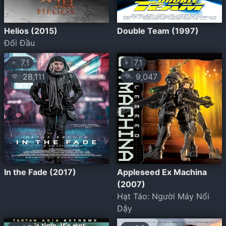
Helios (2015)
Double Team (1997)
Đối Đầu
7.1
7.1
⭐
⭐
28,111
9,047
💛
💛
In the Fade (2017)
Appleseed Ex Machina
(2007)
Hạt Táo: Người Máy Nổi
Dậy