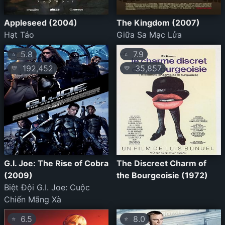
Appleseed (2004)
The Kingdom (2007)
Hạt Táo
Giữa Sa Mạc Lửa
5.8
7.9
⭐
⭐
192,452
35,857
💛
💛
G.I. Joe: The Rise of Cobra
The Discreet Charm of
(2009)
the Bourgeoisie (1972)
Biệt Đội G.I. Joe: Cuộc
Chiến Mãng Xà
6.5
8.0
⭐
⭐