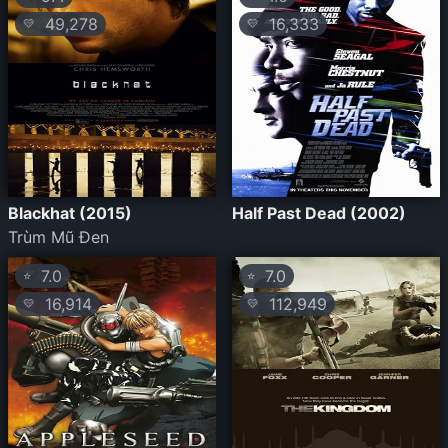
49,278
16,333
💛
💛
Blackhat (2015)
Half Past Dead (2002)
Trùm Mũ Đen
7.0
7.0
⭐
⭐
16,914
112,949
💛
💛