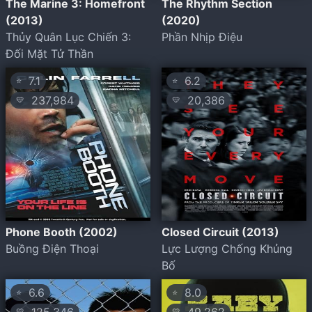
The Marine 3: Homefront
The Rhythm Section
(2013)
(2020)
Thủy Quân Lục Chiến 3:
Phần Nhịp Điệu
Đối Mặt Tử Thần
7.1
6.2
⭐
⭐
237,984
20,386
💛
💛
Phone Booth (2002)
Closed Circuit (2013)
Buồng Điện Thoại
Lực Lượng Chống Khủng
Bố
6.6
8.0
⭐
⭐
💛
💛