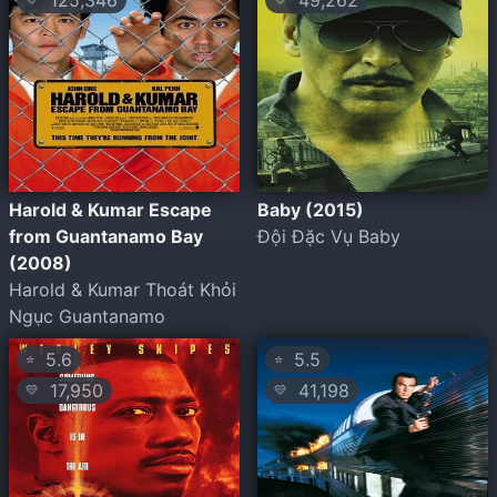
125,346
49,262
Harold & Kumar Escape
Baby (2015)
from Guantanamo Bay
Đội Đặc Vụ Baby
(2008)
Harold & Kumar Thoát Khỏi
Ngục Guantanamo
5.6
5.5
⭐
⭐
17,950
41,198
💛
💛