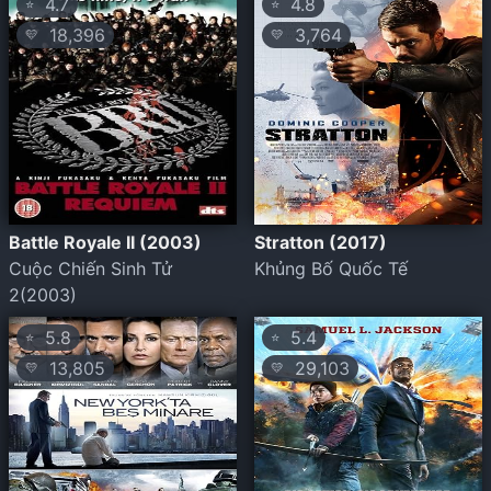
4.7
4.8
⭐
⭐
18,396
3,764
💛
💛
Battle Royale II (2003)
Stratton (2017)
Cuộc Chiến Sinh Tử
Khủng Bố Quốc Tế
2(2003)
5.8
5.4
⭐
⭐
13,805
29,103
💛
💛