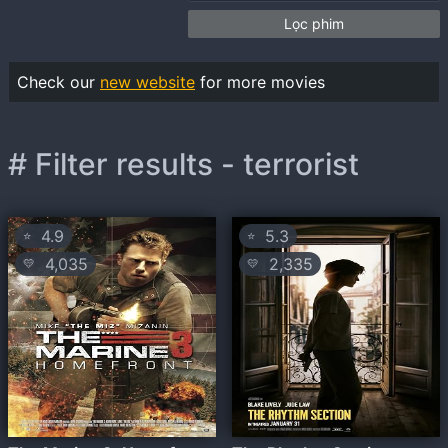
Lọc phim
Check our
new website
for more movies
# Filter results - terrorist
4.9
5.3
⭐
⭐
4,035
2,335
💛
💛