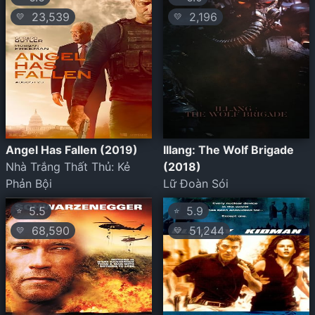
23,539
2,196
💛
💛
Angel Has Fallen (2019)
Illang: The Wolf Brigade
Nhà Trắng Thất Thủ: Kẻ
(2018)
Phản Bội
Lữ Đoàn Sói
5.5
5.9
⭐
⭐
68,590
51,244
💛
💛