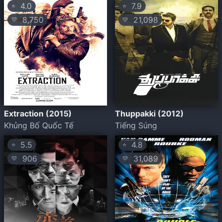
4.0
7.9
⭐
⭐
8,750
21,098
💛
💛
Extraction (2015)
Thuppakki (2012)
Khủng Bố Quốc Tế
Tiếng Súng
5.5
4.8
⭐
⭐
906
31,089
💛
💛