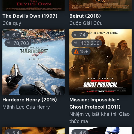
The Devil's Own (1997)
Beirut (2018)
Của quỷ
Cuộc Giải Cứu
6.7
7.4
⭐
⭐
78,703
422,230
💛
💛
15+
Hardcore Henry (2015)
Mission: Impossible -
Mãnh Lực Của Henry
Ghost Protocol (2011)
Nhiệm vụ bất khả thi: Giao
thức ma
5.4
4.6
⭐
⭐