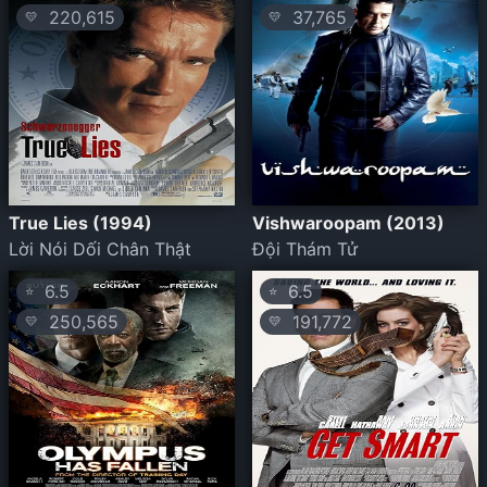
220,615
37,765
💛
💛
True Lies (1994)
Vishwaroopam (2013)
Lời Nói Dối Chân Thật
Đội Thám Tử
6.5
6.5
⭐
⭐
250,565
191,772
💛
💛