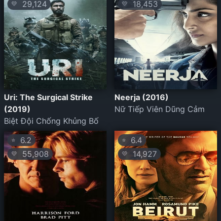
29,124
18,453
💛
💛
Uri: The Surgical Strike
Neerja (2016)
(2019)
Nữ Tiếp Viên Dũng Cảm
Biệt Đội Chống Khủng Bố
6.2
6.4
⭐
⭐
55,908
14,927
💛
💛