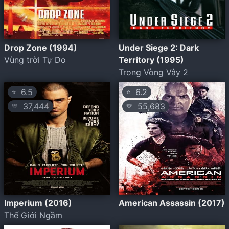
Drop Zone (1994)
Under Siege 2: Dark
Vùng trời Tự Do
Territory (1995)
Trong Vòng Vây 2
6.5
6.2
⭐
⭐
37,444
55,683
💛
💛
Imperium (2016)
American Assassin (2017)
Thế Giới Ngầm