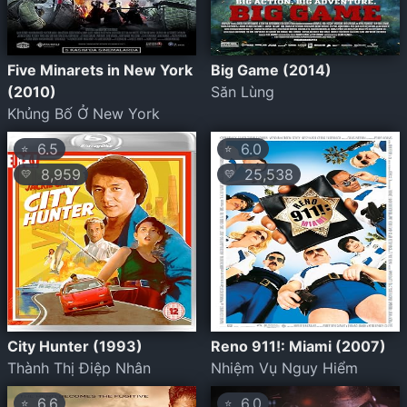
Five Minarets in New York
Big Game (2014)
(2010)
Săn Lùng
Khủng Bố Ở New York
6.5
6.0
⭐
⭐
8,959
25,538
💛
💛
City Hunter (1993)
Reno 911!: Miami (2007)
Thành Thị Điệp Nhân
Nhiệm Vụ Nguy Hiểm
6.6
6.0
⭐
⭐