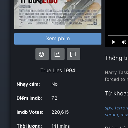
Loaded
:
Xem phim
0.00%
Thông ti
True Lies
1994
Harry Task
forced to 
Nhạy cảm:
No
Từ khóa
Điểm imdb:
7.2
spy,
terrori
Imdb Votes:
220,615
serum,
mu
Thời lượng:
141 mins