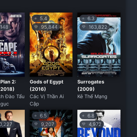
5.4
6.3
⭐
⭐
148
95,844
163,822
💛
💛
Plan 2:
Gods of Egypt
Surrogates
(2018)
(2016)
(2009)
ch Đào Tẩu
Các Vị Thần Ai
Kẻ Thế Mạng
Ngục
Cập
6.5
6.8
⭐
⭐
,227
9,207
4,972
💛
💛