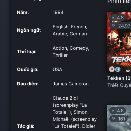
Phim liê
Năm:
1994
4.8
⭐
24,97
💛
English, French,
Ngôn ngữ:
Arabic, German
Action, Comedy,
Thể loại:
Thriller
Quốc gia:
USA
Tekken (2
Đạo diễn:
James Cameron
Thiết Quy
Claude Zidi
(screenplay "La
4.6
⭐
Totale!"), Simon
161
Michaël (screenplay
💛
Tác giả:
"La Totale!"), Didier