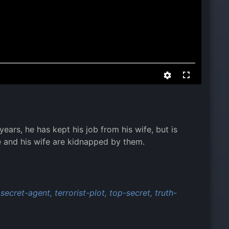
ears, he has kept his job from his wife, but is
he and his wife are kidnapped by them.
secret-agent,
terrorist-plot,
top-secret,
truth-