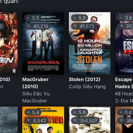
n quan:
5.5
5.5
3.8
⭐
⭐
⭐
6
40,216
41,675
20,
💛
💛
💛
010)
MacGruber
Stolen (2012)
Escape 
ền
(2010)
Cướp Siêu Hạng
Hades 
Siêu Đặc Vụ
Kế Hoạ
MacGruber
2: Địa 
5.9
5.6
6.6
⭐
⭐
⭐
8,542
154,507
380
💛
💛
💛