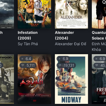
gh
Infestation
Alexander
Quantu
(2009)
(2004)
Solace
Sự Tàn Phá
Alexander Đại Đế
Định M
Khỏa
6.4
6.9
6.9
⭐
⭐
⭐
0
5,111
19,131
45,
💛
💛
💛