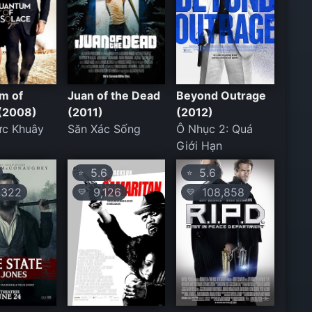
m of
Juan of the Dead
Beyond Outrage
 (2008)
(2011)
(2012)
ức Khuây
Săn Xác Sống
Ô Nhục 2: Quá
Giới Hạn
5.6
5.6
⭐
⭐
322
9,126
108,858
💛
💛