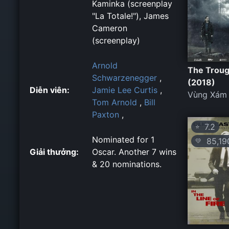
Kaminka (screenplay
"La Totale!"), James
Cameron
(screenplay)
Arnold
The Trou
Schwarzenegger
,
(2018)
Diễn viên:
Jamie Lee Curtis
,
Vùng Xám
Tom Arnold
,
Bill
Paxton
,
7.2
⭐
Nominated for 1
85,19
💛
Giải thưởng:
Oscar. Another 7 wins
& 20 nominations.