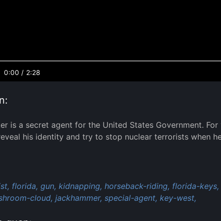
0:00
/
2:28
n:
er is a secret agent for the United States Government. For y
reveal his identity and try to stop nuclear terrorists when 
:
st,
florida,
gun,
kidnapping,
horseback-riding,
florida-keys,
shroom-cloud,
jackhammer,
special-agent,
key-west,