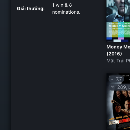
1 win & 8
Giải thưởng:
nominations.
Money Mo
(2016)
Mặt Trái P
7.7
⭐
289,1
💛