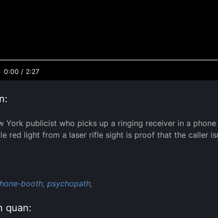
0:00
/
2:27
n:
 York publicist who picks up a ringing receiver in a phone bo
tle red light from a laser rifle sight is proof that the caller is
:
hone-booth,
psychopath,
n quan: