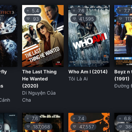
5.4
7.6
7.7
⭐
⭐
⭐
6
93
41,595
117
💛
💛
💛
fly
The Last Thing
Who Am I (2014)
Boyz n
He Wanted
Tôi Là Ai
(1991)
ns
(2020)
Đường 
Di Nguyện Của
Cánh
Cha
7.6
7.4
6.8
⭐
⭐
⭐
0
187,068
47,557
38
💛
💛
💛