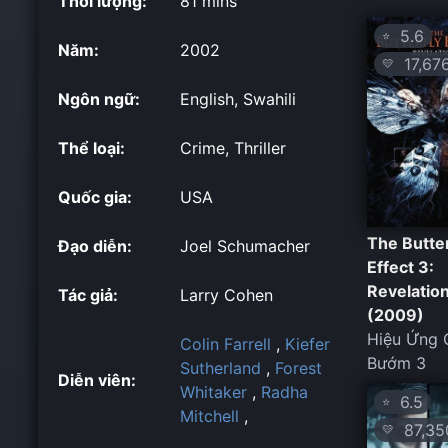
Thời lượng:
81 mins
5.6
⭐
Năm:
2002
17,67
💛
Ngôn ngữ:
English, Swahili
Thể loại:
Crime, Thriller
Quốc gia:
USA
The Butter
Đạo diễn:
Joel Schumacher
Effect 3:
Revelatio
Tác giả:
Larry Cohen
(2009)
Hiệu Ứng 
Colin Farrell
,
Kiefer
Bướm 3
Sutherland
,
Forest
Diễn viên:
Whitaker
,
Radha
6.5
⭐
Mitchell
,
87,35
💛