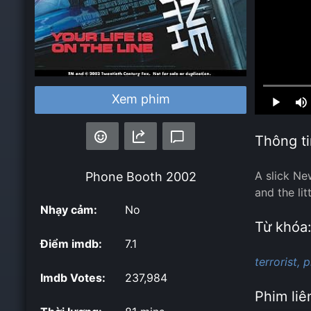
Loaded
:
Xem phim
0.00%
Thông ti
A slick New
Phone Booth
2002
and the lit
Nhạy cảm:
No
Từ khóa
Điểm imdb:
7.1
terrorist,
p
Imdb Votes:
237,984
Phim liê