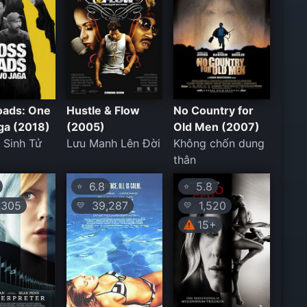
oads: One
Hustle & Flow
No Country for
ga (2018)
(2005)
Old Men (2007)
 Sinh Tử
Lưu Manh Lên Đời
Không chốn dung
thân
6.8
5.8
⭐
⭐
305
39,287
1,520
💛
💛
15+