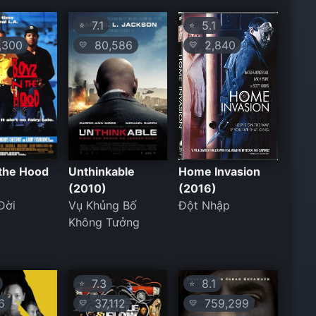
7.1
5.1
⭐
⭐
,300
80,586
2,840
💛
💛
 the Hood
Unthinkable
Home Invasion
(2010)
(2016)
Đời
Vụ Khủng Bố
Đột Nhập
Không Tưởng
7.3
8.1
⭐
⭐
6
37,112
759,299
💛
💛