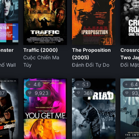
nster
Traffic (2000)
The Proposition
Crossr
Cuộc Chiến Ma
(2005)
Two Ja
hố Wall
Túy
Đánh Đổi Tự Do
Đối Mặt
4.6
5.1
6.4
⭐
⭐
⭐
37
9,923
361
93,
💛
💛
💛