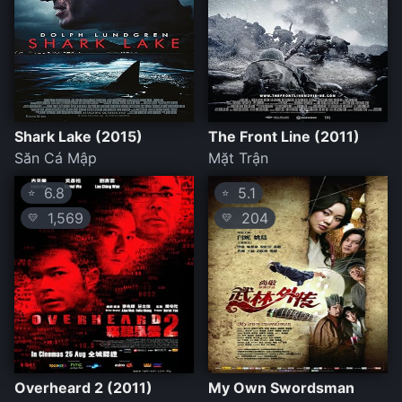
Shark Lake (2015)
The Front Line (2011)
Săn Cá Mập
Mặt Trận
6.8
5.1
⭐
⭐
1,569
204
💛
💛
Overheard 2 (2011)
My Own Swordsman