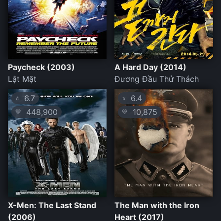
Paycheck (2003)
A Hard Day (2014)
Lật Mặt
Đương Đầu Thử Thách
6.7
6.4
⭐
⭐
448,900
10,875
💛
💛
X-Men: The Last Stand
The Man with the Iron
(2006)
Heart (2017)