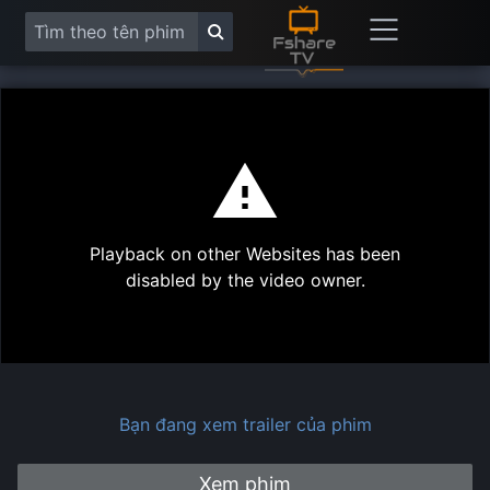
This
is
a
modal
Play
window.
Playback on other Websites has been
Vide
disabled by the video owner.
Bạn đang xem trailer của phim
Xem phim