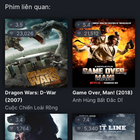
Phim liên quan:
3.5
5.4
⭐
⭐
23,026
21,512
💛
💛
Dragon Wars: D-War
Game Over, Man! (2018)
(2007)
Anh Hùng Bất Đắc Dĩ
Cuộc Chiến Loài Rồng
3.4
7.4
⭐
⭐
1,764
5,340
💛
💛