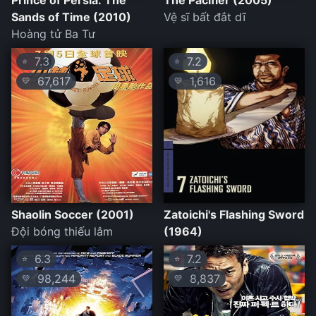
Prince of Persia: The
The Pacifier (2005)
Sands of Time (2010)
Vệ sĩ bất đắt dĩ
Hoàng tử Ba Tư
7.3
7.2
⭐
⭐
67,617
1,616
💛
💛
Shaolin Soccer (2001)
Zatoichi's Flashing Sword
Đội bóng thiếu lâm
(1964)
6.3
7.2
⭐
⭐
98,244
8,837
💛
💛