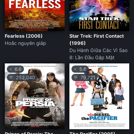
Fearless (2006)
Star Trek: First Contact
Hoắc nguyên giáp
(1996)
Du Hành Giữa Các Vì Sao
8: Lần Đầu Gặp Mặt
6.6
5.6
⭐
⭐
252,040
79,721
💛
💛