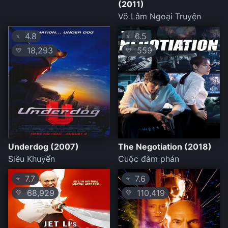
(2011)
Võ Lâm Ngoại Truyện
4.8
6.5
⭐
⭐
18,293
559
💛
💛
Underdog (2007)
The Negotiation (2018)
Siêu Khuyển
Cuộc đàm phán
7.7
7.6
⭐
⭐
68,929
110,419
💛
💛