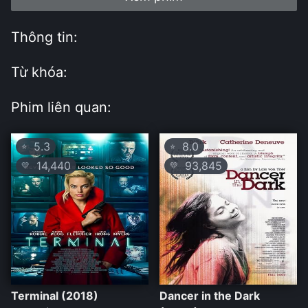
Thông tin:
Từ khóa:
Phim liên quan:
5.3
8.0
⭐
⭐
14,440
93,845
💛
💛
Terminal (2018)
Dancer in the Dark