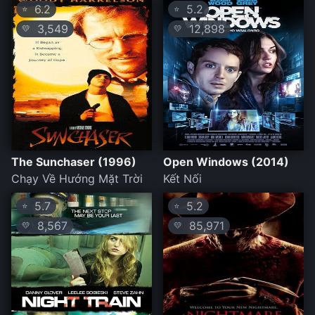
6.2
5.2
⭐
⭐
3,549
12,898
💛
💛
The Sunchaser (1996)
Open Windows (2014)
Chạy Về Hướng Mặt Trời
Kết Nối
5.7
5.2
⭐
⭐
8,567
85,971
💛
💛