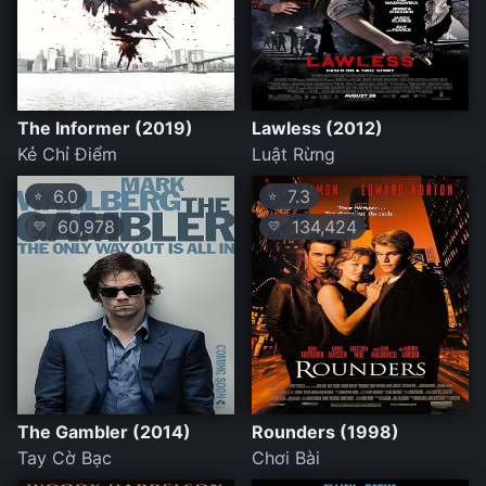
The Informer (2019)
Lawless (2012)
Kẻ Chỉ Điểm
Luật Rừng
6.0
7.3
⭐
⭐
60,978
134,424
💛
💛
The Gambler (2014)
Rounders (1998)
Tay Cờ Bạc
Chơi Bài