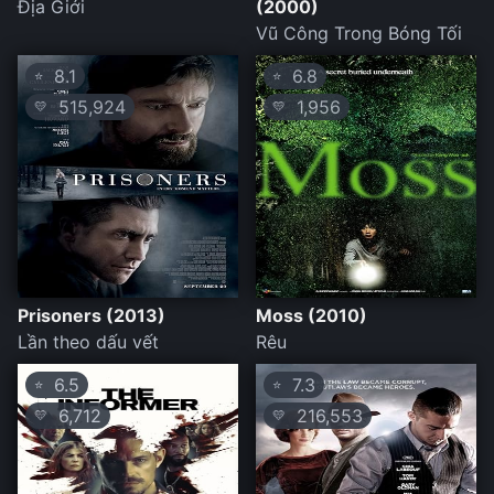
Địa Giới
(2000)
Vũ Công Trong Bóng Tối
8.1
6.8
⭐
⭐
515,924
1,956
💛
💛
Prisoners (2013)
Moss (2010)
Lần theo dấu vết
Rêu
6.5
7.3
⭐
⭐
6,712
216,553
💛
💛