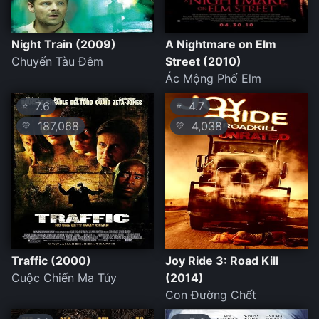
Night Train (2009)
A Nightmare on Elm
Chuyến Tàu Đêm
Street (2010)
Ác Mộng Phố Elm
7.6
4.7
⭐
⭐
187,068
4,038
💛
💛
Traffic (2000)
Joy Ride 3: Road Kill
Cuộc Chiến Ma Túy
(2014)
Con Đường Chết