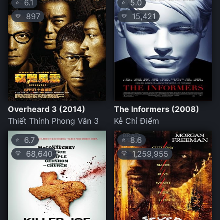
6.1
5.0
⭐
⭐
897
15,421
💛
💛
Overheard 3 (2014)
The Informers (2008)
Thiết Thính Phong Vân 3
Kẻ Chỉ Điểm
6.7
8.6
⭐
⭐
68,640
1,259,955
💛
💛