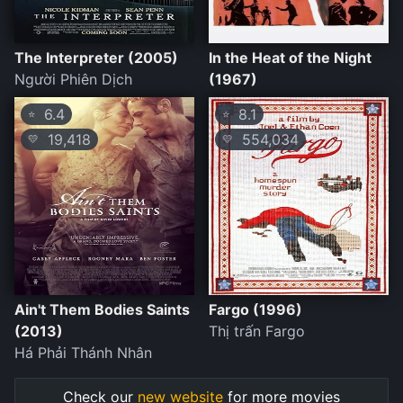
The Interpreter (2005)
In the Heat of the Night
Người Phiên Dịch
(1967)
6.4
8.1
⭐
⭐
19,418
554,034
💛
💛
Ain't Them Bodies Saints
Fargo (1996)
(2013)
Thị trấn Fargo
Há Phải Thánh Nhân
Check our
new website
for more movies