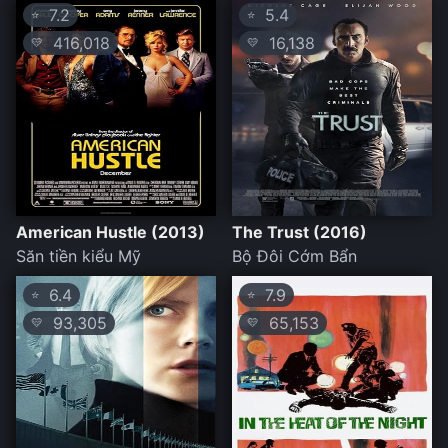
7.2
5.4
⭐
⭐
416,018
16,138
💛
💛
American Hustle (2013)
The Trust (2016)
Săn tiền kiểu Mỹ
Bộ Đôi Cớm Bẩn
6.4
7.9
⭐
⭐
93,305
65,153
💛
💛