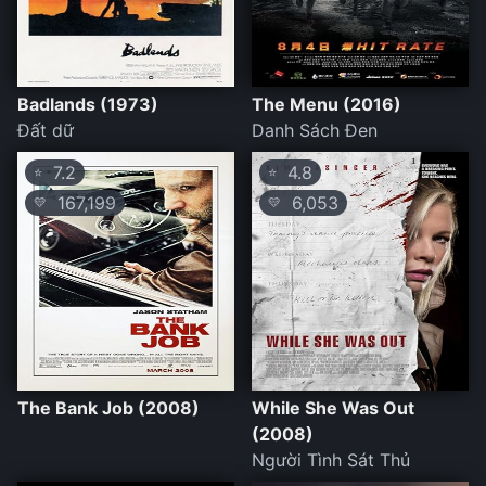
Badlands (1973)
The Menu (2016)
Đất dữ
Danh Sách Đen
7.2
4.8
⭐
⭐
167,199
6,053
💛
💛
The Bank Job (2008)
While She Was Out
(2008)
Người Tình Sát Thủ