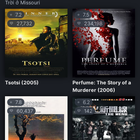
Trời ở Missouri
7.2
7.5
⭐
⭐
27,732
234,198
💛
💛
Tsotsi (2005)
Perfume: The Story of a
Murderer (2006)
7.8
6.2
⭐
⭐
60,437
142
💛
💛