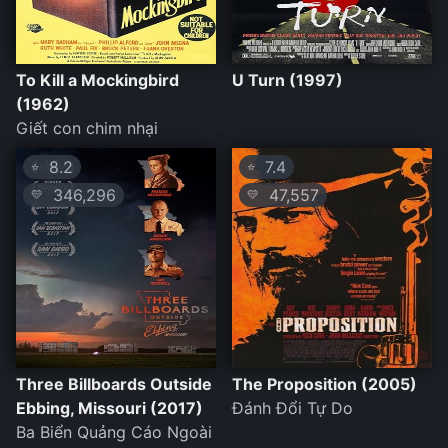
To Kill a Mockingbird
U Turn (1997)
(1962)
Giết con chim nhại
8.2
7.4
⭐
⭐
346,296
47,557
💛
💛
Three Billboards Outside
The Proposition (2005)
Ebbing, Missouri (2017)
Đánh Đổi Tự Do
Ba Biển Quảng Cáo Ngoài