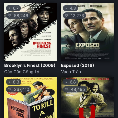
6.7
4.3
⭐
⭐
58,246
12,273
💛
💛
Brooklyn's Finest (2009)
Exposed (2016)
Cán Cân Công Lý
Vạch Trần
8.3
6.8
⭐
⭐
267,410
48,495
💛
💛