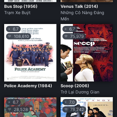
Bus Stop (1956)
Venus Talk (2014)
Trạm Xe Buýt
Những Cô Nàng Đáng
Mến
6.7
6.7
⭐
⭐
108,610
75,979
💛
💛
Police Academy (1984)
Scoop (2006)
Trở Lại Dương Gian
6.7
7.0
⭐
⭐
28,528
78,242
💛
💛