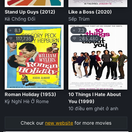
Stand Up Guys (2012)
Like a Boss (2020)
Kẻ Chống Đối
Sếp Trùm
8.1
7.3
⭐
⭐
117,735
265,480
💛
💛
Roman Holiday (1953)
10 Things I Hate About
Kỳ Nghỉ Hè Ở Rome
You (1999)
10 điều em ghét ở anh
Check our
new website
for more movies