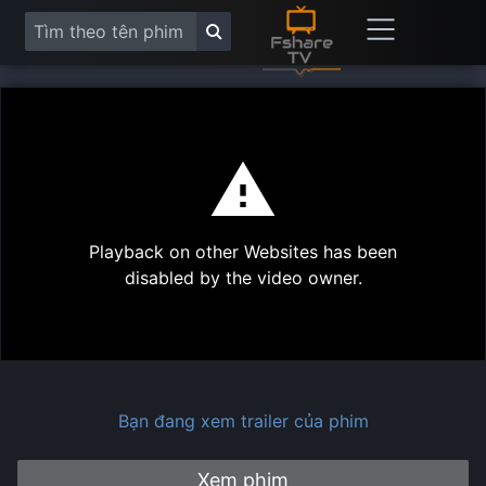
This
is
a
modal
Play
window.
Playback on other Websites has been
Vide
disabled by the video owner.
Bạn đang xem trailer của phim
Xem phim