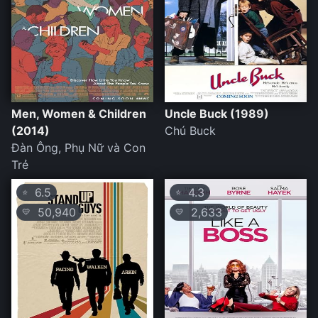
Men, Women & Children
Uncle Buck (1989)
(2014)
Chú Buck
Đàn Ông, Phụ Nữ và Con
Trẻ
6.5
4.3
⭐
⭐
50,940
2,633
💛
💛