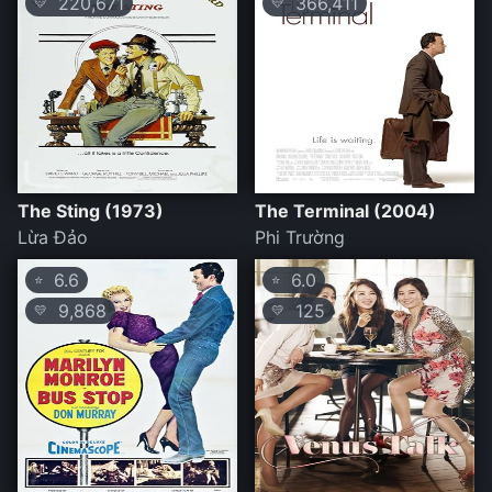
220,671
366,411
💛
💛
The Sting (1973)
The Terminal (2004)
Lừa Đảo
Phi Trường
6.6
6.0
⭐
⭐
9,868
125
💛
💛