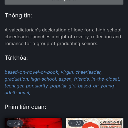
Thông tin:
A valedictorian's declaration of love for a high-school
cheerleader launches a night of revelry, reflection and
romance for a group of graduating seniors.
Từ khóa:
based-on-novel-or-book,
virgin,
cheerleader,
graduation,
high-school,
aspen,
friends,
in-the-closet,
teenager,
popularity,
popular-girl,
based-on-young-
adult-novel,
Phim liên quan:
4.9
7.7
⭐
⭐