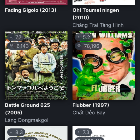
Fading Gigolo (2013)
Oh! Toumei ningen
(2010)
Chàng Trai Tàng Hình
7.7
5.2
⭐
⭐
6,143
78,196
💛
💛
Battle Ground 625
Flubber (1997)
(2005)
Chất Dẻo Bay
Làng Dongmakgol
8.3
7.3
⭐
⭐