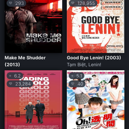
293
128,955
💛
💛
Make Me Shudder
Good Bye Lenin! (2003)
(2013)
Tạm Biệt, Lenin!
6.2
5.1
⭐
⭐
23,284
40
💛
💛