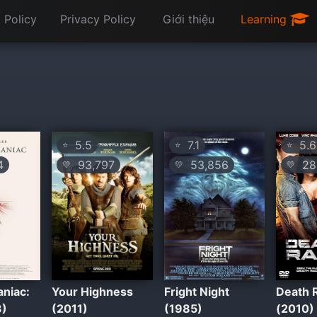
 Policy
Privacy Policy
Giới thiệu
Learning
5.5
7.1
5.6
⭐
⭐
⭐
4
93,797
53,856
28
💛
💛
💛
niac:
Your Highness
Fright Night
Death 
3)
(2011)
(1985)
(2010)