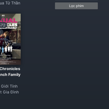
ua Tử Thần
Lọc phim
572
+
 Chronicles
ench Family
Giới Tính
t Gia Đình