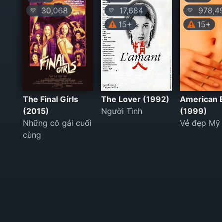
30,068
17,684
978,4
💛
💛
💛
15+
15+
The Final Girls
The Lover (1992)
American 
(2015)
Người Tình
(1999)
Những cô gái cuối
Vẻ đẹp Mỹ
cùng