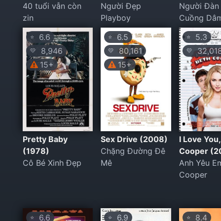
40 tuổi vẫn còn
Người Đẹp
Người Đàn
zin
Playboy
Cuồng Dâ
6.6
6.5
5.3
⭐
⭐
⭐
8,946
80,161
32,01
💛
💛
💛
15+
15+
Pretty Baby
Sex Drive (2008)
I Love You
(1978)
Chặng Đường Đê
Cooper (2
Cô Bé Xinh Đẹp
Mê
Anh Yêu Em
Cooper
6.6
6.9
8.4
⭐
⭐
⭐