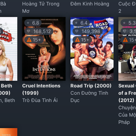
 Bà
Hoàng Tử Trong
Đêm Kinh Hoàng
Cuộc Đ
m
Mơ
2
6.8
6.4
5.3
⭐
⭐
⭐
8
168,512
149,398
3,
💛
💛
💛
15+
15+
15
, Beth
Cruel Intentions
Road Trip (2000)
Sexual
009)
(1999)
Con Đường Tình
of a Fr
, Beth
Trò Đùa Tình Ái
Dục
(2012)
Chuyện 
Của Mộ
Pháp