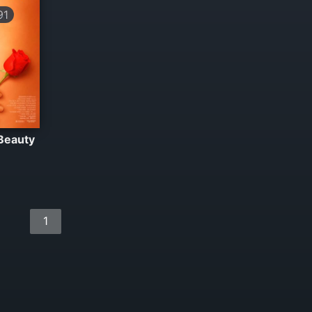
91
Beauty
1