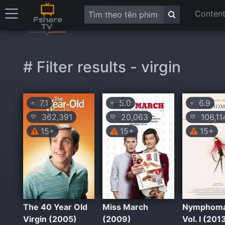
Content
# Filter results - virgin
7.1
5.0
6.9
⭐
⭐
⭐
362,391
20,063
106,11
💛
💛
💛
15+
15+
15+
The 40 Year Old
Miss March
Nymphoma
Virgin (2005)
(2009)
Vol. I (201