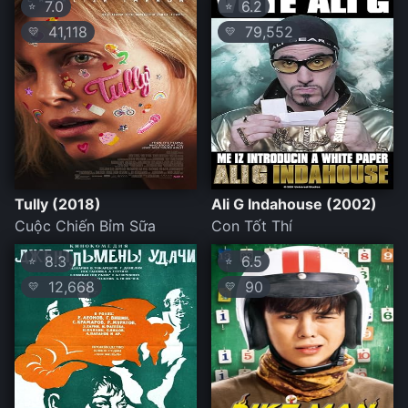
7.0
6.2
⭐
⭐
41,118
79,552
💛
💛
Tully (2018)
Ali G Indahouse (2002)
Cuộc Chiến Bỉm Sữa
Con Tốt Thí
8.3
6.5
⭐
⭐
12,668
90
💛
💛