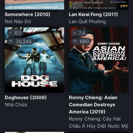
Somewhere (2010)
Lan Kwai Fong (2011)
Nơi Nào Đó
Lan Quế Phường
6.0
7.4
⭐
⭐
20,245
690
💛
💛
Doghouse (2009)
Ronny Chieng: Asian
Nhà Chứa
Comedian Destroys
America (2019)
Ronny Chieng: Cây Hài
Châu Á Hủy Diệt Nước Mỹ