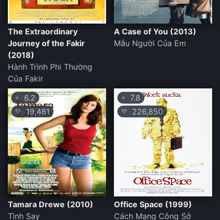
The Extraordinary
A Case of You (2013)
Journey of the Fakir
Mẫu Người Của Em
(2018)
Hành Trình Phi Thường
Của Fakir
6.2
7.8
⭐
⭐
19,481
226,850
💛
💛
Tamara Drewe (2010)
Office Space (1999)
Tình Say
Cách Mạng Công Sở