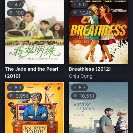
4.2
5.0
⭐
⭐
100
1,248
💛
💛
The Jade and the Pearl
Breathless (2012)
(2010)
Chịu Đựng
6.9
5.7
⭐
⭐
3,956
10,551
💛
💛