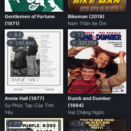
Gentlemen of Fortune
Bikeman (2018)
(1971)
Nam Thần Xe Ôm
8.0
7.3
⭐
⭐
240,490
331,259
💛
💛
Annie Hall (1977)
Dumb and Dumber
Sự Phức Tạp Của Tình
(1994)
Yêu
Hai Chàng Ngốc
7.7
7.4
⭐
⭐