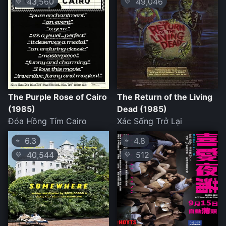
43,560
49,046
💛
💛
The Purple Rose of Cairo
The Return of the Living
(1985)
Dead (1985)
Đóa Hồng Tím Cairo
Xác Sống Trở Lại
6.3
4.8
⭐
⭐
40,544
512
💛
💛