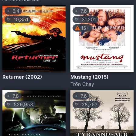
6.4
7.6
⭐
⭐
10,851
31,201
💛
💛
15+
Returner (2002)
Mustang (2015)
Trốn Chạy
7.8
7.6
⭐
⭐
529,953
28,767
💛
💛