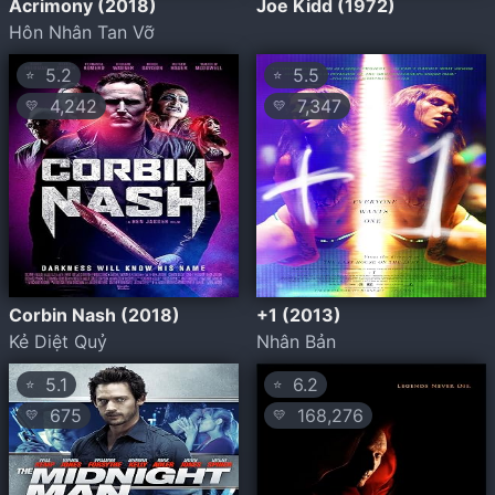
Acrimony (2018)
Joe Kidd (1972)
Hôn Nhân Tan Vỡ
5.2
5.5
⭐
⭐
4,242
7,347
💛
💛
Corbin Nash (2018)
+1 (2013)
Kẻ Diệt Quỷ
Nhân Bản
5.1
6.2
⭐
⭐
675
168,276
💛
💛