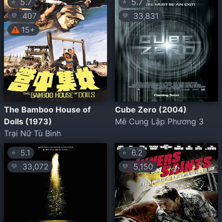
5.7
5.7
⭐
⭐
407
33,831
💛
💛
15+
The Bamboo House of
Cube Zero (2004)
Dolls (1973)
Mê Cung Lập Phương 3
Trại Nữ Tù Binh
5.1
6.2
⭐
⭐
33,072
5,150
💛
💛