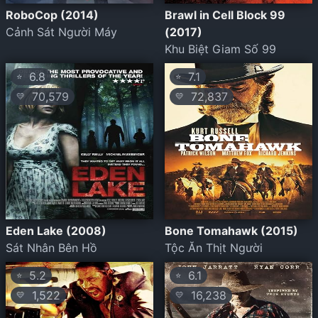
RoboCop (2014)
Brawl in Cell Block 99
Cảnh Sát Người Máy
(2017)
Khu Biệt Giam Số 99
6.8
7.1
⭐
⭐
70,579
72,837
💛
💛
Eden Lake (2008)
Bone Tomahawk (2015)
Sát Nhân Bên Hồ
Tộc Ăn Thịt Người
5.2
6.1
⭐
⭐
1,522
16,238
💛
💛