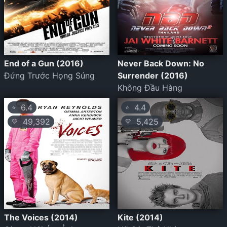
End of a Gun (2016)
Never Back Down: No
Đứng Trước Họng Súng
Surrender (2016)
Không Đầu Hàng
6.4
4.4
⭐
⭐
49,392
5,425
💛
💛
The Voices (2014)
Kite (2014)