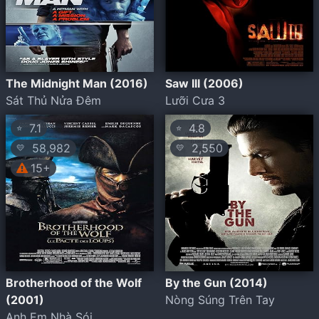
The Midnight Man (2016)
Saw III (2006)
Sát Thủ Nửa Đêm
Lưỡi Cưa 3
7.1
4.8
⭐
⭐
58,982
2,550
💛
💛
15+
Brotherhood of the Wolf
By the Gun (2014)
(2001)
Nòng Súng Trên Tay
Anh Em Nhà Sói