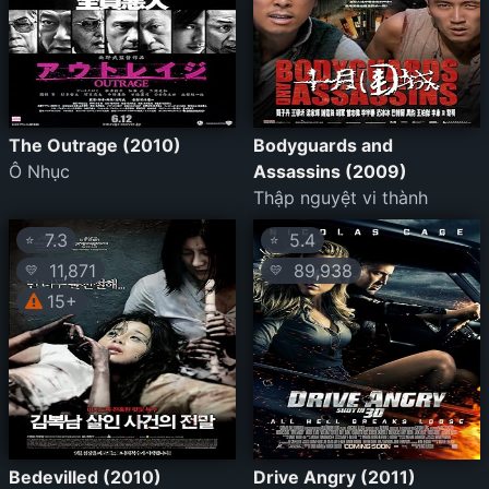
The Outrage (2010)
Bodyguards and
Ô Nhục
Assassins (2009)
Thập nguyệt vi thành
7.3
5.4
⭐
⭐
11,871
89,938
💛
💛
15+
Bedevilled (2010)
Drive Angry (2011)