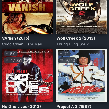
VANish (2015)
Wolf Creek 2 (2013)
Cuộc Chiến Đãm Máu
Thung Lũng Sói 2
6.0
7.1
⭐
⭐
17,051
9,140
💛
💛
No One Lives (2012)
Project A 2 (1987)