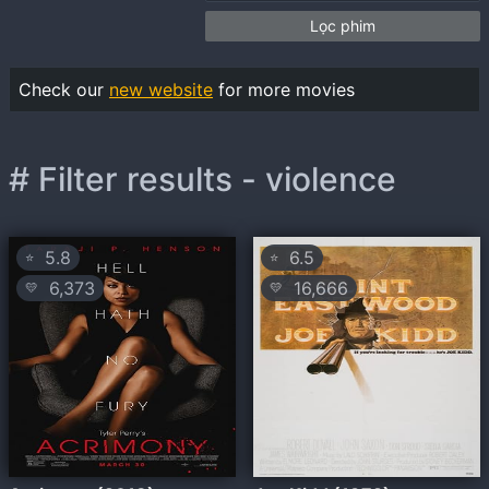
Lọc phim
Check our
new website
for more movies
# Filter results - violence
5.8
6.5
⭐
⭐
6,373
16,666
💛
💛