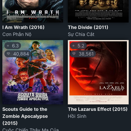
I Am Wrath (2016)
The Divide (2011)
Cơn Phẫn Nộ
Sự Chia Cắt
6.3
5.2
⭐
⭐
40,884
38,561
💛
💛
Scouts Guide to the
The Lazarus Effect (2015)
Zombie Apocalypse
Hồi Sinh
(2015)
Cuộc Chiến Thây Ma Của