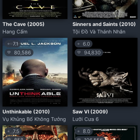
The Cave (2005)
Sinners and Saints (2010)
Hang Cấm
Tội Đồ Và Thánh Nhân
7.1
6.0
⭐
⭐
80,586
94,830
💛
💛
Unthinkable (2010)
Saw VI (2009)
Vụ Khủng Bố Không Tưởng
Lưỡi Cưa 6
7.5
8.0
⭐
⭐
💛
💛