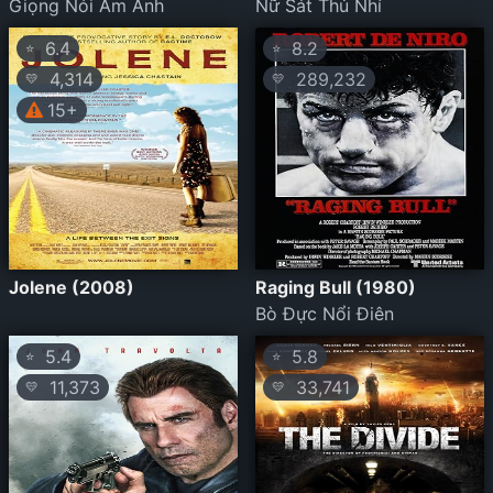
Giọng Nói Ám Ảnh
Nữ Sát Thủ Nhí
6.4
8.2
⭐
⭐
4,314
289,232
💛
💛
15+
Jolene (2008)
Raging Bull (1980)
Bò Đực Nổi Điên
5.4
5.8
⭐
⭐
11,373
33,741
💛
💛