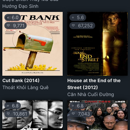
Hướng Đạo Sinh
6.0
5.6
⭐
⭐
9,771
67,252
💛
💛
Cut Bank (2014)
House at the End of the
Thoát Khỏi Làng Quê
Street (2012)
Căn Nhà Cuối Đường
6.8
6.8
⭐
⭐
10,861
7,043
💛
💛