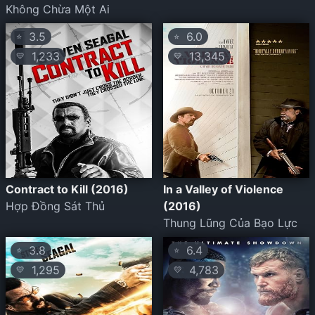
Không Chừa Một Ai
3.5
6.0
⭐
⭐
1,233
13,345
💛
💛
Contract to Kill (2016)
In a Valley of Violence
Hợp Đồng Sát Thủ
(2016)
Thung Lũng Của Bạo Lực
3.8
6.4
⭐
⭐
1,295
4,783
💛
💛