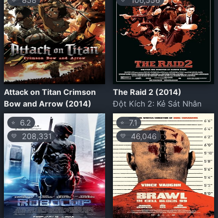
858
106,556
Attack on Titan Crimson
The Raid 2 (2014)
Bow and Arrow (2014)
Đột Kích 2: Kẻ Sát Nhân
6.2
7.1
⭐
⭐
208,331
46,046
💛
💛