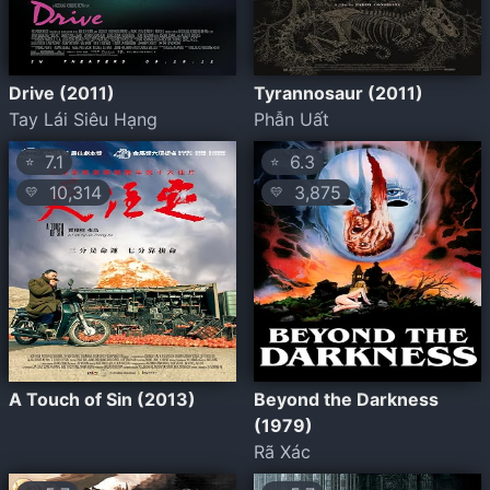
Drive (2011)
Tyrannosaur (2011)
Tay Lái Siêu Hạng
Phẫn Uất
7.1
6.3
⭐
⭐
10,314
3,875
💛
💛
A Touch of Sin (2013)
Beyond the Darkness
(1979)
Rã Xác