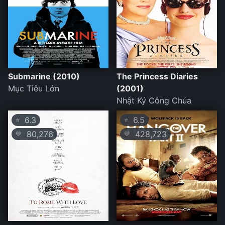
Submarine (2010)
The Princess Diaries
Mục Tiêu Lớn
(2001)
Nhật Ký Công Chúa
6.3
6.5
⭐
⭐
80,276
428,723
💛
💛