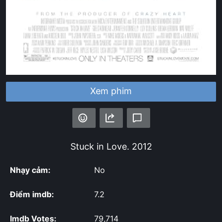
Xem phim
Stuck in Love.
2012
Nhạy cảm:
No
Điểm imdb:
7.2
Imdb Votes:
79,714