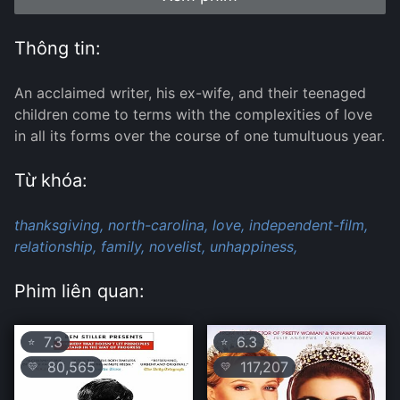
Thông tin:
An acclaimed writer, his ex-wife, and their teenaged
children come to terms with the complexities of love
in all its forms over the course of one tumultuous year.
Từ khóa:
thanksgiving,
north-carolina,
love,
independent-film,
relationship,
family,
novelist,
unhappiness,
Phim liên quan:
7.3
6.3
⭐
⭐
80,565
117,207
💛
💛