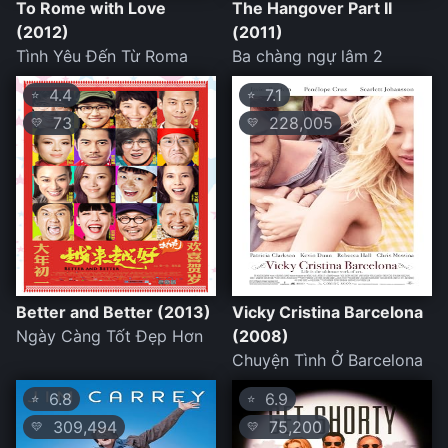
To Rome with Love
The Hangover Part II
(2012)
(2011)
Tình Yêu Đến Từ Roma
Ba chàng ngự lâm 2
4.4
7.1
⭐
⭐
73
228,005
💛
💛
Better and Better (2013)
Vicky Cristina Barcelona
Ngày Càng Tốt Đẹp Hơn
(2008)
Chuyện Tình Ở Barcelona
6.8
6.9
⭐
⭐
309,494
75,200
💛
💛