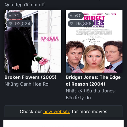
Quá đẹp để nói dối
7.2
6.0
⭐
⭐
92,024
95,856
💛
💛
Broken Flowers (2005)
Bridget Jones: The Edge
Những Cánh Hoa Rơi
of Reason (2004)
Nhật ký tiểu thư Jones:
Bên lề lý do
Check our
new website
for more movies