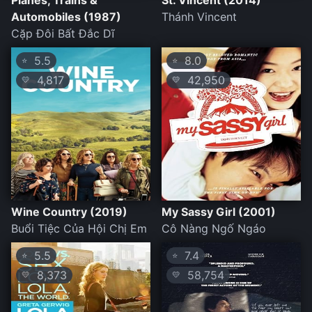
Planes, Trains &
St. Vincent (2014)
Automobiles (1987)
Thánh Vincent
Cặp Đôi Bất Đắc Dĩ
5.5
8.0
⭐
⭐
4,817
42,950
💛
💛
Wine Country (2019)
My Sassy Girl (2001)
Buổi Tiệc Của Hội Chị Em
Cô Nàng Ngố Ngáo
5.5
7.4
⭐
⭐
8,373
58,754
💛
💛