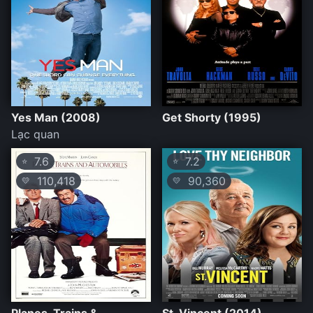
Yes Man (2008)
Get Shorty (1995)
Lạc quan
7.6
7.2
⭐
⭐
110,418
90,360
💛
💛