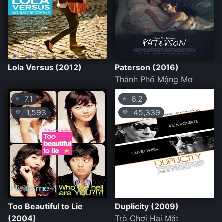
Lola Versus (2012)
Paterson (2016)
Thành Phố Mộng Mơ
7.1
6.2
⭐
⭐
1,593
45,339
💛
💛
Too Beautiful to Lie
Duplicity (2009)
(2004)
Trò Chơi Hai Mặt