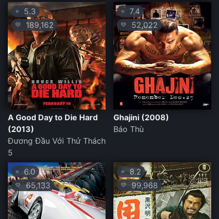
5.3
7.4
⭐
⭐
189,162
52,022
💛
💛
A Good Day to Die Hard
Ghajini (2008)
(2013)
Báo Thù
Đương Đầu Với Thử Thách
5
6.0
8.2
⭐
⭐
65,133
99,968
💛
💛