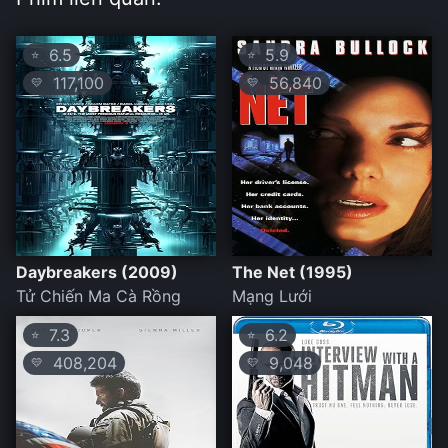
6.5
5.9
⭐
⭐
117,100
56,840
💛
💛
Daybreakers (2009)
The Net (1995)
Tử Chiến Ma Cà Rồng
Mạng Lưới
7.3
6.2
⭐
⭐
408,204
9,048
💛
💛