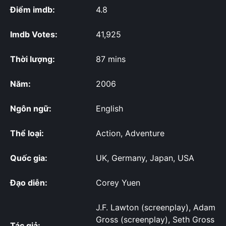
Điểm imdb:
4.8
Imdb Votes:
41,925
Thời lượng:
87 mins
Năm:
2006
Ngôn ngữ:
English
Thể loại:
Action, Adventure
Quốc gia:
UK, Germany, Japan, USA
Đạo diễn:
Corey Yuen
J.F. Lawton (screenplay), Adam
Gross (screenplay), Seth Gross
Tác giả: