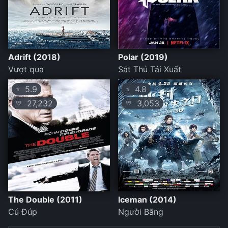
Adrift (2018)
Polar (2019)
Vượt qua
Sát Thủ Tái Xuất
5.9
4.8
⭐
⭐
27,232
3,053
💛
💛
The Double (2011)
Iceman (2014)
Cú Đúp
Người Băng