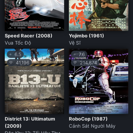
Speed Racer (2008)
Yojimbo (1961)
Vua Tốc Độ
Vệ Sĩ
6.5
7.6
⭐
⭐
41,196
214,874
💛
💛
District 13: Ultimatum
RoboCop (1987)
(2009)
Cảnh Sát Người Máy