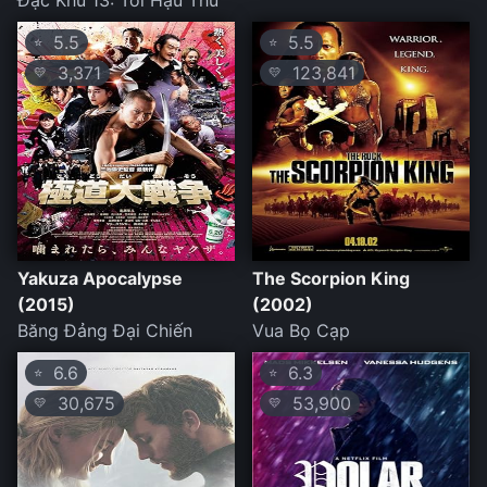
Đặc Khu 13: Tối Hậu Thư
5.5
5.5
⭐
⭐
3,371
123,841
💛
💛
Yakuza Apocalypse
The Scorpion King
(2015)
(2002)
Băng Đảng Đại Chiến
Vua Bọ Cạp
6.6
6.3
⭐
⭐
30,675
53,900
💛
💛