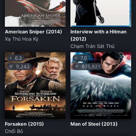
American Sniper (2014)
Interview with a Hitman
Xạ Thủ Hoa Kỳ
(2012)
Chạm Trán Sát Thủ
6.3
7.0
⭐
⭐
9,243
675,921
💛
💛
Forsaken (2015)
Man of Steel (2013)
Chối Bỏ