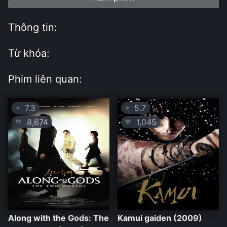
Thông tin:
Từ khóa:
Phim liên quan:
7.3
5.7
⭐
⭐
8,674
1,045
💛
💛
Along with the Gods: The
Kamui gaiden (2009)