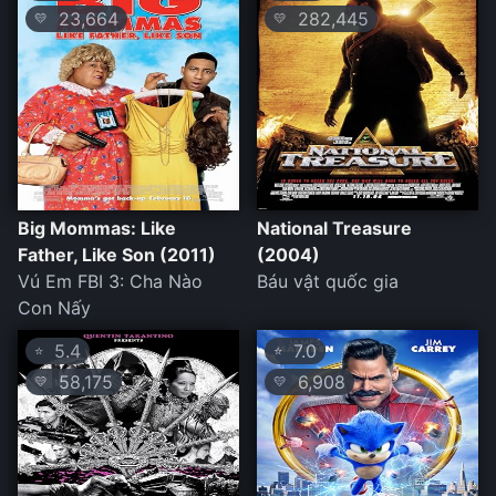
23,664
282,445
💛
💛
Big Mommas: Like
National Treasure
Father, Like Son (2011)
(2004)
Vú Em FBI 3: Cha Nào
Báu vật quốc gia
Con Nấy
5.4
7.0
⭐
⭐
58,175
6,908
💛
💛