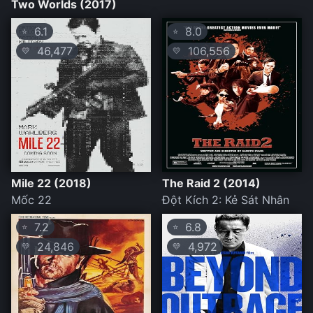
Two Worlds (2017)
6.1
8.0
⭐
⭐
46,477
106,556
💛
💛
Mile 22 (2018)
The Raid 2 (2014)
Mốc 22
Đột Kích 2: Kẻ Sát Nhân
7.2
6.8
⭐
⭐
24,846
4,972
💛
💛