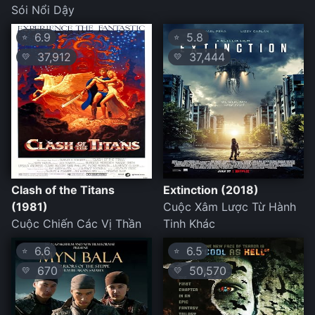
Sói Nổi Dậy
6.9
5.8
⭐
⭐
37,912
37,444
💛
💛
Clash of the Titans
Extinction (2018)
(1981)
Cuộc Xâm Lược Từ Hành
Cuộc Chiến Các Vị Thần
Tinh Khác
6.6
6.5
⭐
⭐
670
50,570
💛
💛