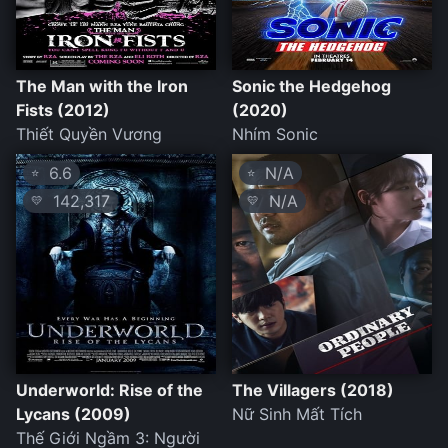
The Man with the Iron
Sonic the Hedgehog
Fists (2012)
(2020)
Thiết Quyền Vương
Nhím Sonic
6.6
N/A
⭐
⭐
142,317
N/A
💛
💛
Underworld: Rise of the
The Villagers (2018)
Lycans (2009)
Nữ Sinh Mất Tích
Thế Giới Ngầm 3: Người