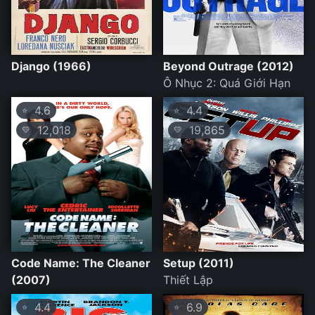
Django (1966)
Beyond Outrage (2012)
Ô Nhục 2: Quá Giới Hạn
4.6
4.4
⭐
⭐
12,018
19,865
💛
💛
Code Name: The Cleaner
Setup (2011)
(2007)
Thiết Lập
4.4
6.9
⭐
⭐