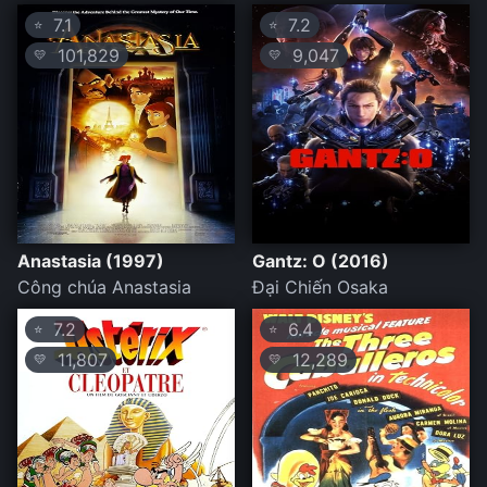
7.1
7.2
⭐
⭐
101,829
9,047
💛
💛
Anastasia (1997)
Gantz: O (2016)
Công chúa Anastasia
Đại Chiến Osaka
7.2
6.4
⭐
⭐
11,807
12,289
💛
💛