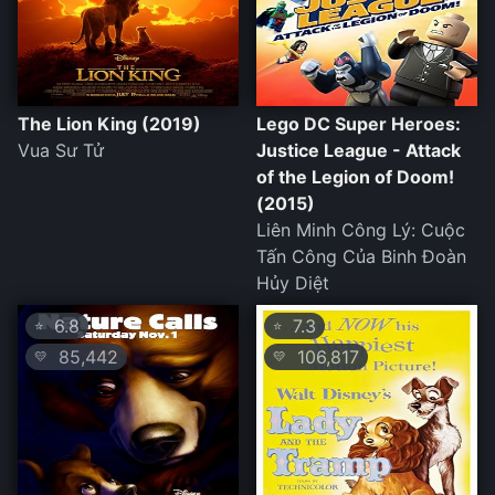
The Lion King (2019)
Lego DC Super Heroes:
Vua Sư Tử
Justice League - Attack
of the Legion of Doom!
(2015)
Liên Minh Công Lý: Cuộc
Tấn Công Của Binh Đoàn
Hủy Diệt
6.8
7.3
⭐
⭐
85,442
106,817
💛
💛