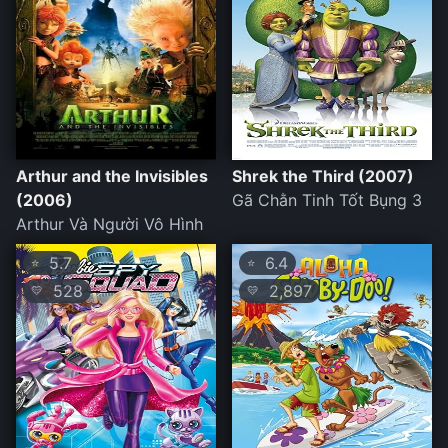
Arthur and the Invisibles
Shrek the Third (2007)
(2006)
Gã Chằn Tinh Tốt Bụng 3
Arthur Và Người Vô Hình
5.7
6.4
⭐
⭐
528
2,897
💛
💛