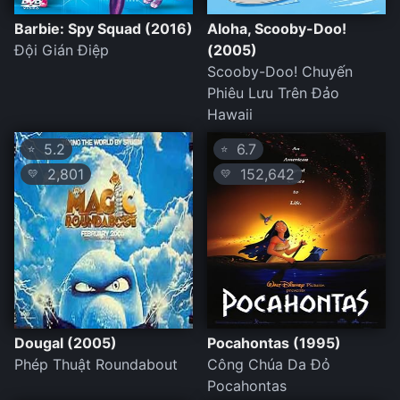
Barbie: Spy Squad (2016)
Aloha, Scooby-Doo!
Đội Gián Điệp
(2005)
Scooby-Doo! Chuyến
Phiêu Lưu Trên Đảo
Hawaii
5.2
6.7
⭐
⭐
2,801
152,642
💛
💛
Dougal (2005)
Pocahontas (1995)
Phép Thuật Roundabout
Công Chúa Da Đỏ
Pocahontas