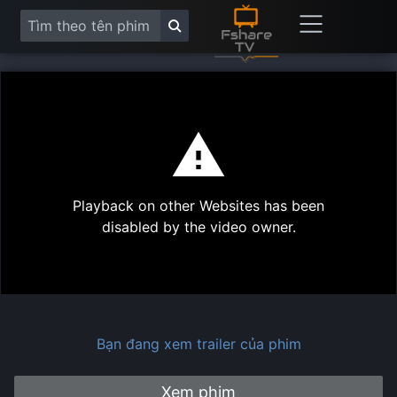
This
is
a
modal
Play
window.
Playback on other Websites has been
Vide
disabled by the video owner.
Bạn đang xem trailer của phim
Xem phim