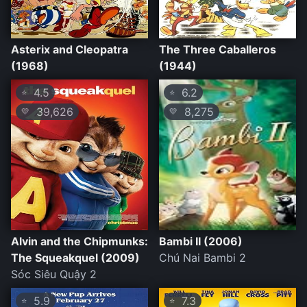
Asterix and Cleopatra
The Three Caballeros
(1968)
(1944)
4.5
6.2
⭐
⭐
39,626
8,275
💛
💛
Alvin and the Chipmunks:
Bambi II (2006)
The Squeakquel (2009)
Chú Nai Bambi 2
Sóc Siêu Quậy 2
5.9
7.3
⭐
⭐