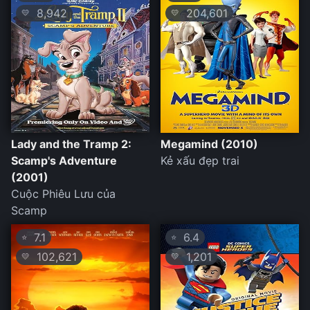
8,942
204,601
💛
💛
Lady and the Tramp 2:
Megamind (2010)
Scamp's Adventure
Kẻ xấu đẹp trai
(2001)
Cuộc Phiêu Lưu của
Scamp
7.1
6.4
⭐
⭐
102,621
1,201
💛
💛