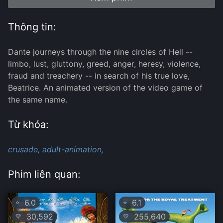
Thông tin:
Dante journeys through the nine circles of Hell --
limbo, lust, gluttony, greed, anger, heresy, violence,
fraud and treachery -- in search of his true love,
Beatrice. An animated version of the video game of
the same name.
Từ khóa:
crusade,
adult-animation,
Phim liên quan:
6.0
6.1
⭐
⭐
30,592
255,640
💛
💛