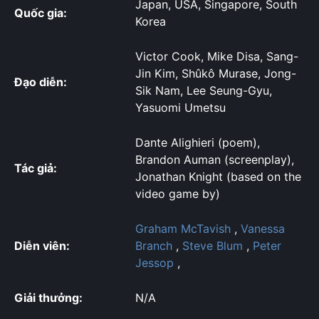
Japan, USA, Singapore, South
Quốc gia:
Korea
Victor Cook, Mike Disa, Sang-
Jin Kim, Shûkô Murase, Jong-
Đạo diễn:
Sik Nam, Lee Seung-Gyu,
Yasuomi Umetsu
Dante Alighieri (poem),
Brandon Auman (screenplay),
Tác giả:
Jonathan Knight (based on the
video game by)
Graham McTavish
,
Vanessa
Diễn viên:
Branch
,
Steve Blum
,
Peter
Jessop
,
Giải thưởng:
N/A