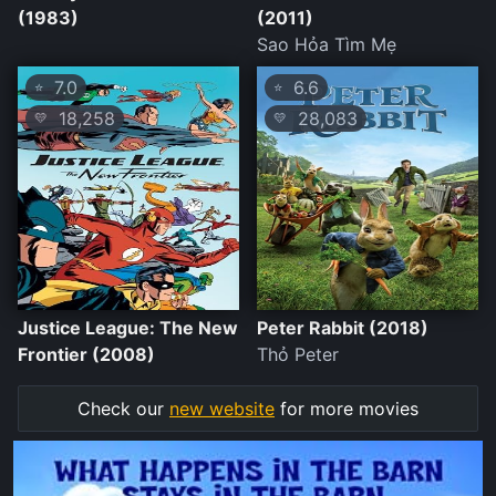
(1983)
(2011)
Sao Hỏa Tìm Mẹ
7.0
6.6
⭐
⭐
18,258
28,083
💛
💛
Justice League: The New
Peter Rabbit (2018)
Frontier (2008)
Thỏ Peter
Check our
new website
for more movies