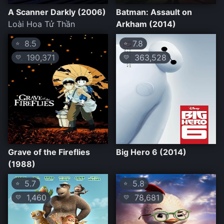
A Scanner Darkly (2006)
Batman: Assault on
Loài Hoa Tử Thần
Arkham (2014)
8.5
7.8
⭐
⭐
190,371
363,528
💛
💛
Grave of the Fireflies
Big Hero 6 (2014)
(1988)
5.7
5.8
⭐
⭐
1,460
78,681
💛
💛