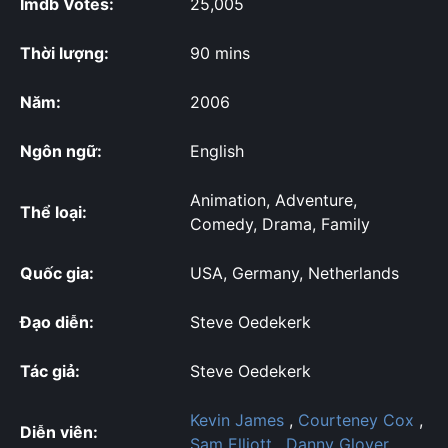
Imdb Votes:
25,005
Thời lượng:
90 mins
Năm:
2006
Ngôn ngữ:
English
Animation, Adventure,
Thể loại:
Comedy, Drama, Family
Quốc gia:
USA, Germany, Netherlands
Đạo diễn:
Steve Oedekerk
Tác giả:
Steve Oedekerk
Kevin James
,
Courteney Cox
,
Diễn viên:
Sam Elliott
,
Danny Glover
,