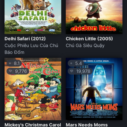
Delhi Safari (2012)
Chicken Little (2005)
Cuộc Phiêu Lưu Của Chú
Chú Gà Siêu Quậy
Báo Đốm
8.1
5.4
⭐
⭐
9,776
19,978
💛
💛
Mickey's Christmas Carol
Mars Needs Moms