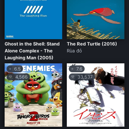
Ghost in the Shell: Stand
The Red Turtle (2016)
Alone Complex - The
Rùa đỏ
Laughing Man (2005)
6.5
7.6
⭐
⭐
4,566
33,537
💛
💛