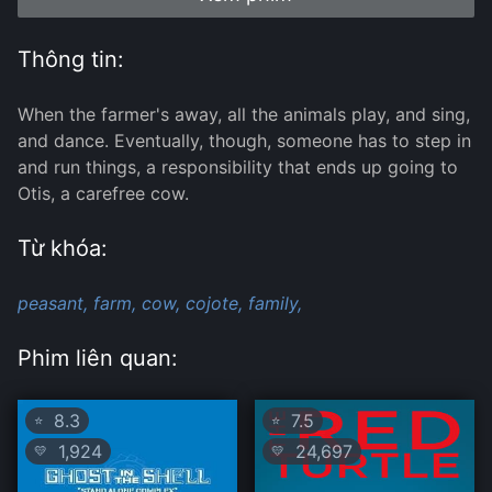
Thông tin:
When the farmer's away, all the animals play, and sing,
and dance. Eventually, though, someone has to step in
and run things, a responsibility that ends up going to
Otis, a carefree cow.
Từ khóa:
peasant,
farm,
cow,
cojote,
family,
Phim liên quan:
8.3
7.5
⭐
⭐
1,924
24,697
💛
💛