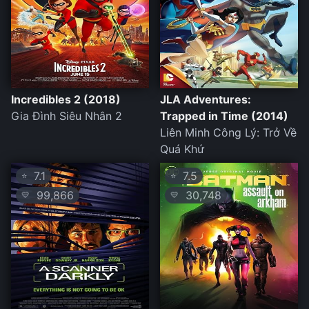
Incredibles 2 (2018)
JLA Adventures:
Gia Đình Siêu Nhân 2
Trapped in Time (2014)
Liên Minh Công Lý: Trở Về
Quá Khứ
7.1
7.5
⭐
⭐
99,866
30,748
💛
💛