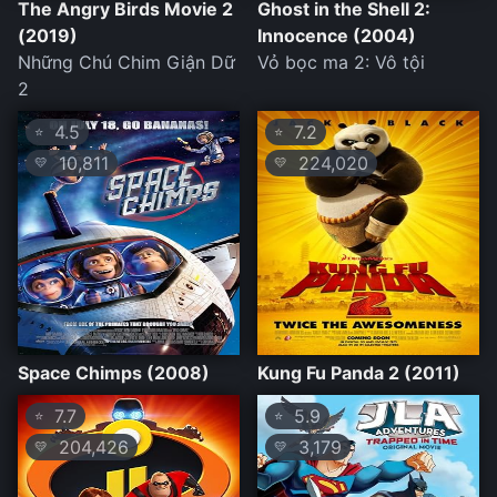
The Angry Birds Movie 2
Ghost in the Shell 2:
(2019)
Innocence (2004)
Những Chú Chim Giận Dữ
Vỏ bọc ma 2: Vô tội
2
4.5
7.2
⭐
⭐
10,811
224,020
💛
💛
Space Chimps (2008)
Kung Fu Panda 2 (2011)
7.7
5.9
⭐
⭐
204,426
3,179
💛
💛