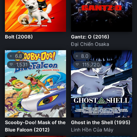
Bolt (2008)
Gantz: O (2016)
Đại Chiến Osaka
6.8
8.0
⭐
⭐
1,531
115,720
💛
💛
Scooby-Doo! Mask of the
Ghost in the Shell (1995)
Blue Falcon (2012)
Linh Hồn Của Máy