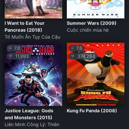
I Want to Eat Your
Summer Wars (2009)
Pancreas (2018)
Cuộc chiến mùa hè
Tớ Muốn Ăn Tụy Của Cậu
7.0
7.6
⭐
⭐
11,993
374,284
💛
💛
Justice League: Gods
Kung Fu Panda (2008)
and Monsters (2015)
Liên Minh Công Lý: Thiên