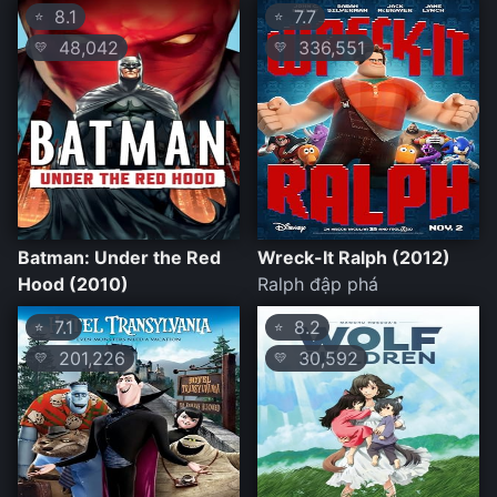
8.1
7.7
⭐
⭐
48,042
336,551
💛
💛
Batman: Under the Red
Wreck-It Ralph (2012)
Hood (2010)
Ralph đập phá
7.1
8.2
⭐
⭐
201,226
30,592
💛
💛