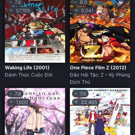
7.8
8.0
⭐
⭐
57,108
5,041
💛
💛
Waking Life (2001)
One Piece Film Z (2012)
Đánh Thức Cuộc Đời
Đảo Hải Tặc: Z – Kỳ Phùng
Địch Thủ
7.8
7.5
⭐
⭐
1,600
22,485
💛
💛