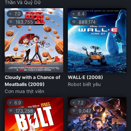
Thần Và Quỷ Dữ
7.0
8.4
⭐
⭐
183,755
889,174
💛
💛
Cloudy with a Chance of
WALL·E (2008)
Meatballs (2009)
Robot biết yêu
Cơn mưa thịt viên
6.9
7.2
⭐
⭐
173,258
9,047
💛
💛