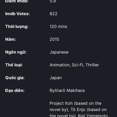
Điểm imdb:
5.9
Imdb Votes:
822
Thời lượng:
120 mins
Năm:
2015
Ngôn ngữ:
Japanese
Thể loại:
Animation, Sci-Fi, Thriller
Quốc gia:
Japan
Đạo diễn:
Ryôtarô Makihara
Project Itoh (based on the
novel by), Tô Enjo (based on
the novel by), Koji Yamamoto