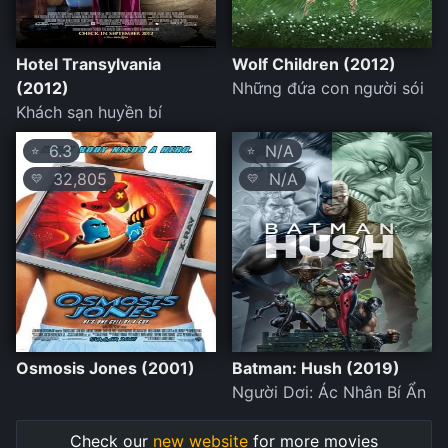
Hotel Transylvania
Wolf Children (2012)
(2012)
Những đứa con người sói
Khách sạn huyền bí
6.3
N/A
⭐
⭐
32,805
N/A
💛
💛
Osmosis Jones (2001)
Batman: Hush (2019)
Người Dơi: Ác Nhân Bí Ẩn
Check our
new website
for more movies