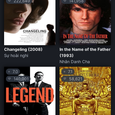
222,649
141,958
💛
💛
Changeling (2008)
In the Name of the Father
Sự hoài nghi
(1993)
Nhân Danh Cha
7.0
7.1
⭐
⭐
140,001
58,621
💛
💛