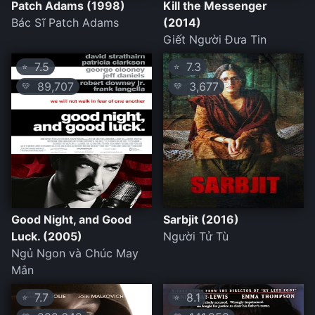
Patch Adams (1998)
Kill the Messenger
Bác Sĩ Patch Adams
(2014)
Giết Người Đưa Tin
7.5
7.3
⭐
⭐
89,707
3,677
💛
💛
Good Night, and Good
Sarbjit (2016)
Luck. (2005)
Người Tử Tù
Ngủ Ngon và Chúc May
Mắn
7.7
8.1
⭐
⭐