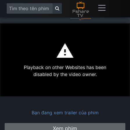
This
is
a
modal
Play
window.
Playback on other Websites has been
Vide
disabled by the video owner.
Bạn đang xem trailer của phim
Xem phim