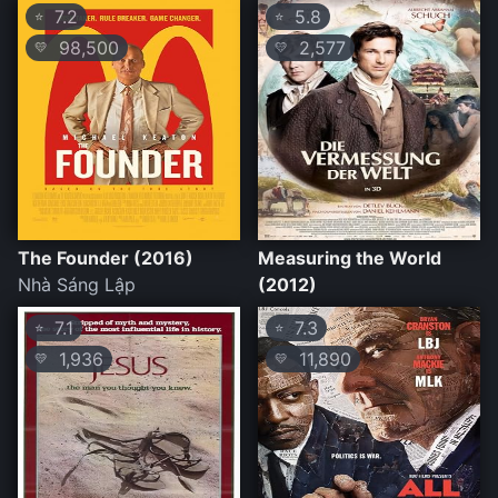
7.2
5.8
⭐
⭐
98,500
2,577
💛
💛
The Founder (2016)
Measuring the World
Nhà Sáng Lập
(2012)
7.1
7.3
⭐
⭐
1,936
11,890
💛
💛