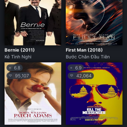
Bernie (2011)
First Man (2018)
Kẻ Tình Nghi
Bước Chân Đầu Tiên
6.8
6.9
⭐
⭐
95,107
42,064
💛
💛