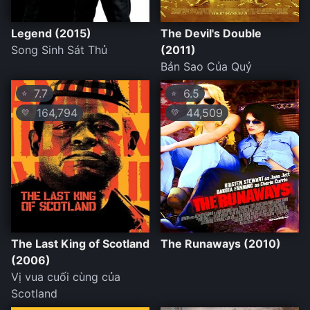
Legend (2015)
The Devil's Double
Song Sinh Sát Thủ
(2011)
Bản Sao Của Quỷ
7.7
6.5
⭐
⭐
164,794
44,509
💛
💛
The Last King of Scotland
The Runaways (2010)
(2006)
Vị vua cuối cùng của
Scotland