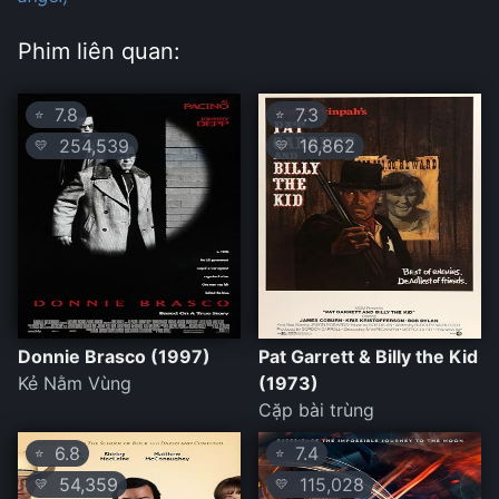
Phim liên quan:
7.8
7.3
⭐
⭐
254,539
16,862
💛
💛
Donnie Brasco (1997)
Pat Garrett & Billy the Kid
Kẻ Nằm Vùng
(1973)
Cặp bài trùng
6.8
7.4
⭐
⭐
54,359
115,028
💛
💛