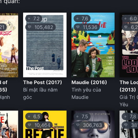
n quan:
7.2
7.6
6.0
⭐
⭐
⭐
21
105,482
11,536
6,2
💛
💛
💛
 of
The Post (2017)
Maudie (2016)
The Loo
65)
Bí mật lầu năm
Tình yêu của
(2013)
Hạnh
góc
Maudie
Giá Trị
Yêu
6.5
7.5
7.8
⭐
⭐
⭐
10,464
306,763
381
💛
💛
💛