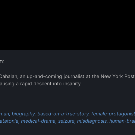
n:
ahalan, an up-and-coming journalist at the New York Pos
ausing a rapid descent into insanity.
:
man,
biography,
based-on-a-true-story,
female-protagonist
atatonia,
medical-drama,
seizure,
misdiagnosis,
human-brai