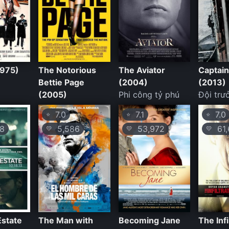
1975)
The Notorious
The Aviator
Captain 
Bettie Page
(2004)
(2013)
(2005)
Phi công tỷ phú
Đội trưở
7.0
7.1
7.0
⭐
⭐
⭐
8
5,586
53,972
61,
💛
💛
💛
Estate
The Man with
Becoming Jane
The Infi