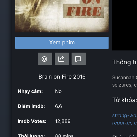
Xem phim
Thông ti
Brain on Fire
2016
Susannah C
seizures, c
Nhạy cảm:
No
Từ khóa
Điểm imdb:
6.6
strong-wo
Imdb Votes:
12,889
reporter,
c
Thời lượng:
88 mins