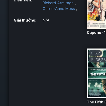
Richard Armitage
,
Carrie-Anne Moss
,
Giải thưởng:
N/A
Capone (
6.2
⭐
36,28
💛
The Fifth 