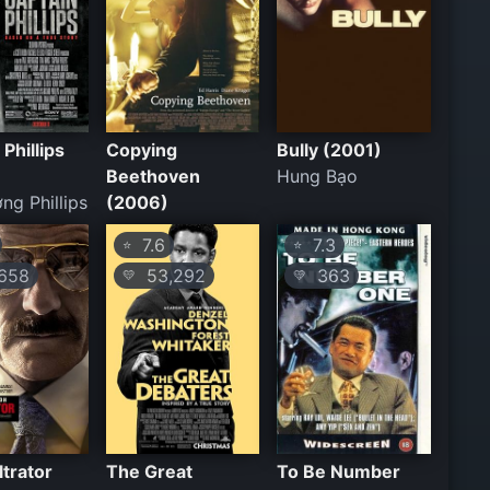
Phillips
Copying
Bully (2001)
Beethoven
Hung Bạo
ng Phillips
(2006)
7.6
7.3
⭐
⭐
658
53,292
363
💛
💛
ltrator
The Great
To Be Number