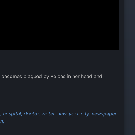
t becomes plagued by voices in her head and
,
hospital,
doctor,
writer,
new-york-city,
newspaper-
n,