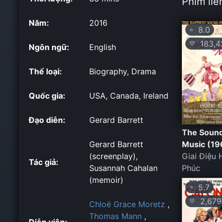
Phim liê
Năm:
2016
8.0
⭐
183,4
💛
Ngôn ngữ:
English
Thể loại:
Biography, Drama
Quốc gia:
USA, Canada, Ireland
Đạo diễn:
Gerard Barrett
The Sound
Gerard Barrett
Music (19
(screenplay),
Giai Điệu 
Tác giả:
Susannah Cahalan
Phúc
(memoir)
5.7
⭐
2,679
💛
Chloë Grace Moretz
,
Thomas Mann
,
Diễn viên: