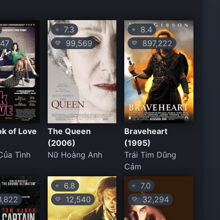
7.3
8.4
⭐
⭐
47
99,569
897,222
💛
💛
k of Love
The Queen
Braveheart
(2006)
(1995)
 Của Tình
Nữ Hoàng Anh
Trái Tim Dũng
Cảm
6.8
7.0
⭐
⭐
,822
12,540
32,294
💛
💛