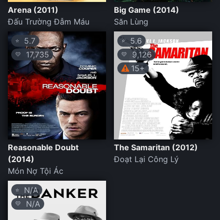
Arena (2011)
Big Game (2014)
Đấu Trường Đẫm Máu
Săn Lùng
5.7
5.6
⭐
⭐
17,735
9,126
💛
💛
15+
Reasonable Doubt
The Samaritan (2012)
(2014)
Đoạt Lại Công Lý
Món Nợ Tội Ác
N/A
⭐
N/A
💛