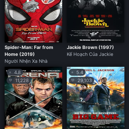
Spider-Man: Far from
Jackie Brown (1997)
Home (2019)
Kế Hoạch Của Jackie
Người Nhện Xa Nhà
4.8
5.4
⭐
⭐
11,228
29,103
💛
💛