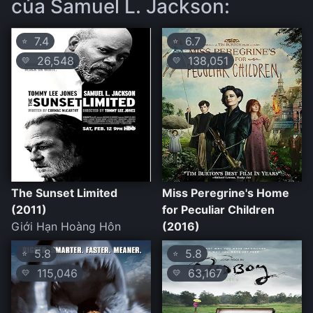
của Samuel L. Jackson:
7.4
6.7
⭐
⭐
26,548
138,051
💛
💛
The Sunset Limited
Miss Peregrine's Home
(2011)
for Peculiar Children
Giới Hạn Hoàng Hôn
(2016)
5.8
5.8
⭐
⭐
115,046
63,167
💛
💛