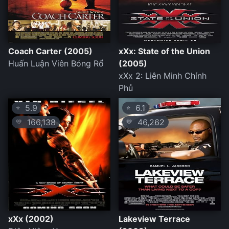
Coach Carter (2005)
xXx: State of the Union
Huấn Luận Viên Bóng Rổ
(2005)
xXx 2: Liên Minh Chính
Phủ
5.9
6.1
⭐
⭐
166,138
46,262
💛
💛
xXx (2002)
Lakeview Terrace