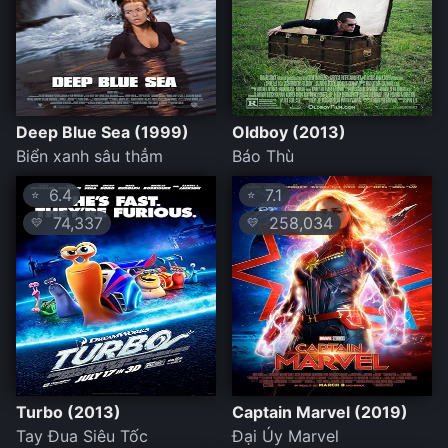
Deep Blue Sea (1999)
Oldboy (2013)
Biển xanh sâu thẳm
Báo Thù
6.4
7.1
⭐
⭐
74,337
258,034
💛
💛
Turbo (2013)
Captain Marvel (2019)
Tay Đua Siêu Tốc
Đại Úy Marvel