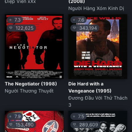
Điệp Viên xXx
(2008)
Người Hàng Xóm Kinh Dị
7.3
7.6
⭐
⭐
122,625
343,194
💛
💛
The Negotiator (1998)
Die Hard with a
Người Thương Thuyết
Vengeance (1995)
Đương Đầu Với Thử Thách
3
7.9
7.5
⭐
⭐
153,490
289,609
💛
💛