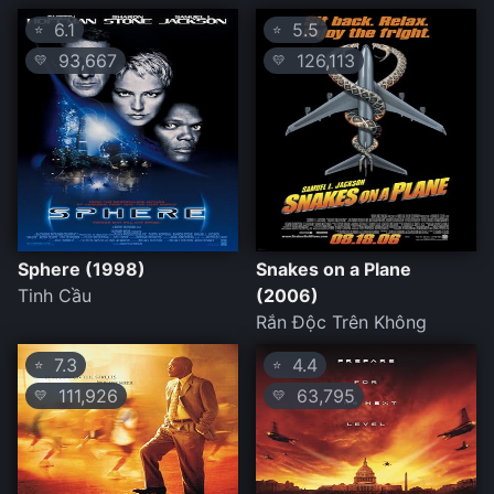
6.1
5.5
⭐
⭐
93,667
126,113
💛
💛
Sphere (1998)
Snakes on a Plane
Tinh Cầu
(2006)
Rắn Độc Trên Không
7.3
4.4
⭐
⭐
111,926
63,795
💛
💛