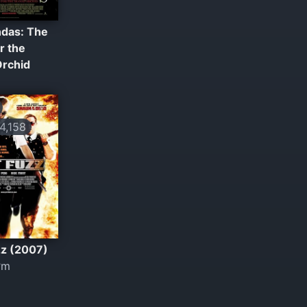
das: The
r the
Orchid
,158
zz (2007)
ớm