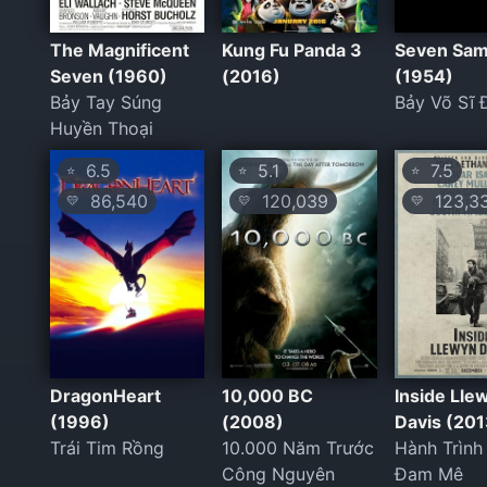
The Magnificent
Kung Fu Panda 3
Seven Sam
Seven (1960)
(2016)
(1954)
Bảy Tay Súng
Bảy Võ Sĩ 
Huyền Thoại
6.5
5.1
7.5
⭐
⭐
⭐
86,540
120,039
123,3
💛
💛
💛
DragonHeart
10,000 BC
Inside Lle
(1996)
(2008)
Davis (201
Trái Tim Rồng
10.000 Năm Trước
Hành Trình
Công Nguyên
Đam Mê