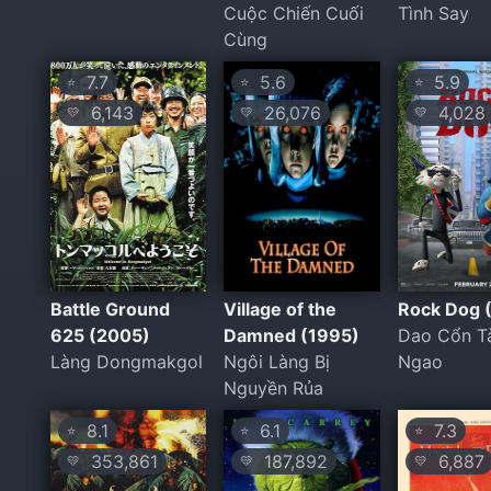
Cuộc Chiến Cuối
Tình Say
Cùng
7.7
5.6
5.9
⭐
⭐
⭐
6,143
26,076
4,028
💛
💛
💛
Battle Ground
Village of the
Rock Dog 
625 (2005)
Damned (1995)
Dao Cổn T
Làng Dongmakgol
Ngôi Làng Bị
Ngao
Nguyền Rủa
8.1
6.1
7.3
⭐
⭐
⭐
353,861
187,892
6,887
💛
💛
💛