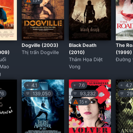
15+
Dogville (2003)
Black Death
The R
009)
Thị trấn Dogville
(2010)
(1999)
uối
Thảm Họa Diệt
Đường 
 Mao
Vong
g
4.1
7.6
4.7
⭐
⭐
⭐
76
139,050
93,232
29
💛
💛
💛
15+