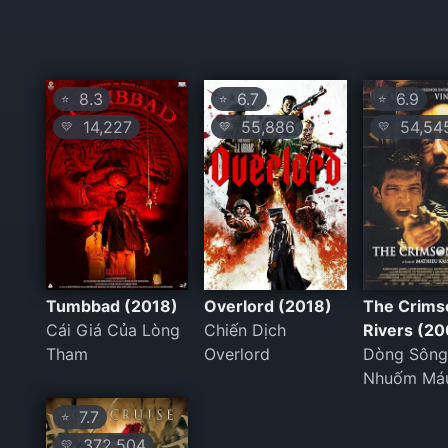
8.3
6.7
6.9
⭐
⭐
⭐
14,227
55,886
54,54
💛
💛
💛
Tumbbad (2018)
Overlord (2018)
The Crims
Cái Giá Của Lòng
Chiến Dịch
Rivers (2
Tham
Overlord
Dòng Sông
Nhuốm Má
7.7
⭐
372,504
💛