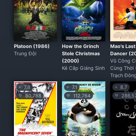
Platoon (1986)
How the Grinch
Mao's Last
Trung Đội
Stole Christmas
Dancer (2
(2000)
Vũ Công C
Kẻ Cắp Giáng Sinh
Cùng Thời
Trạch Đôn
7.8
7.1
8.7
⭐
⭐
⭐
80,788
112,764
286,5
💛
💛
💛