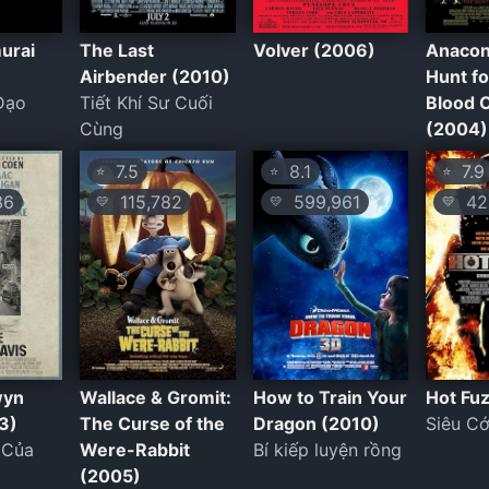
urai
The Last
Volver (2006)
Anacon
Airbender (2010)
Hunt fo
Đạo
Tiết Khí Sư Cuối
Blood 
Cùng
(2004)
7.5
8.1
7.9
⭐
⭐
⭐
36
115,782
599,961
424
💛
💛
💛
wyn
Wallace & Gromit:
How to Train Your
Hot Fu
3)
The Curse of the
Dragon (2010)
Siêu C
 Của
Were-Rabbit
Bí kiếp luyện rồng
(2005)