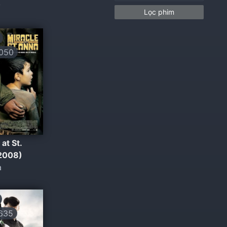
ỷ
Lọc phim
050
 at St.
2008)
ạ
635