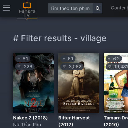
Content
# Filter results - village
6.1
6.1
6.2
⭐
⭐
⭐
226
3,062
19,481
💛
💛
💛
Nakee 2 (2018)
Bitter Harvest
Tamara D
Nữ Thần Rắn
(2017)
(2010)