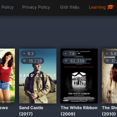
 Policy
Privacy Policy
Giới thiệu
Learning
6.3
7.8
5.6
⭐
⭐
⭐
15,238
62,339
12,
💛
💛
💛
rewe
Sand Castle
The White Ribbon
The Sh
(2017)
(2009)
(2010)