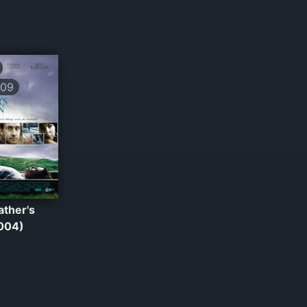
309
ather's
004)