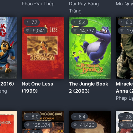
Pháo Đài Thép
Dải Ruy Băng
Mộ Qu
Trắng
7.7
5.4
6.0
⭐
⭐
⭐
9,041
14,737
17,
💛
💛
💛
(2016)
Not One Less
The Jungle Book
Miracle
àng
(1999)
2 (2003)
Anna (
Phép L
8.0
6.4
7.8
⭐
⭐
⭐
125,374
41,423
11,
💛
💛
💛