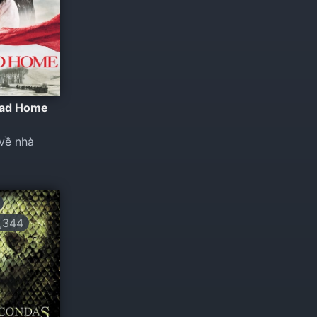
oad Home
về nhà
,344