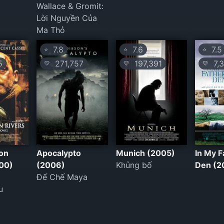
Wallace & Gromit:
Lời Nguyền Của
Ma Thỏ
7.8
7.6
7.5
⭐
⭐
⭐
5
271,757
197,391
7,
💛
💛
💛
on
Apocalypto
Munich (2005)
In My F
000)
(2006)
Khủng bố
Den (2
Đế Chế Maya
u