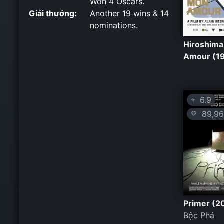
Won 4 Oscars.
Giải thưởng:
Another 19 wins & 14
nominations.
Hiroshim
Amour (1
6.9
⭐
89,96
💛
Primer (2
Bộc Phá