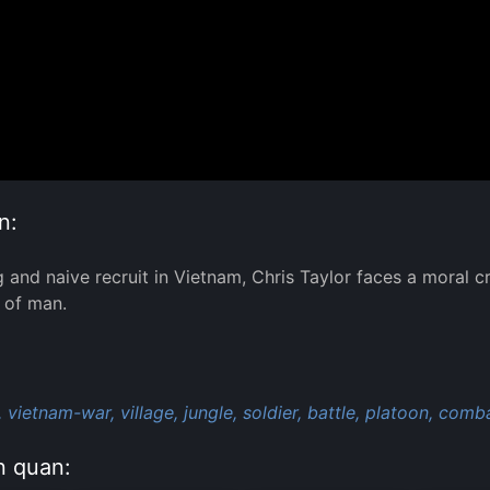
n:
 and naive recruit in Vietnam, Chris Taylor faces a moral c
y of man.
:
,
vietnam-war,
village,
jungle,
soldier,
battle,
platoon,
comba
n quan: