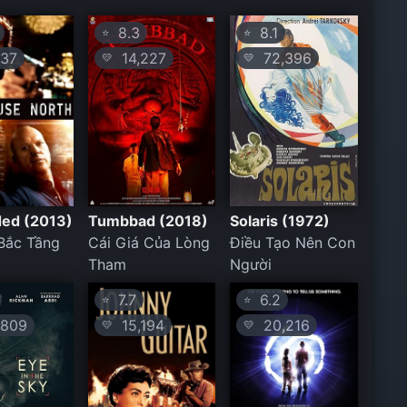
8.3
8.1
⭐
⭐
37
14,227
72,396
💛
💛
ded (2013)
Tumbbad (2018)
Solaris (1972)
Bắc Tầng
Cái Giá Của Lòng
Điều Tạo Nên Con
Tham
Người
7.7
6.2
⭐
⭐
809
15,194
20,216
💛
💛