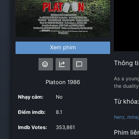
Xem phim
Thông ti
As a young
Platoon
1986
the dualit
Nhạy cảm:
No
Từ khóa
Điểm imdb:
8.1
hero,
mine
Imdb Votes:
353,861
Phim liê