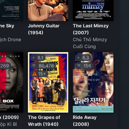
the Sky
Johnny Guitar
The Last Mimzy
(1954)
(2007)
ịch Drone
Chú Thỏ Mimzy
Cuối Cùng
8.1
6.3
⭐
⭐
269
80,478
156
💛
💛
15+
x (2009)
The Grapes of
Ride Away
ộp Kì Bí
Wrath (1940)
(2008)