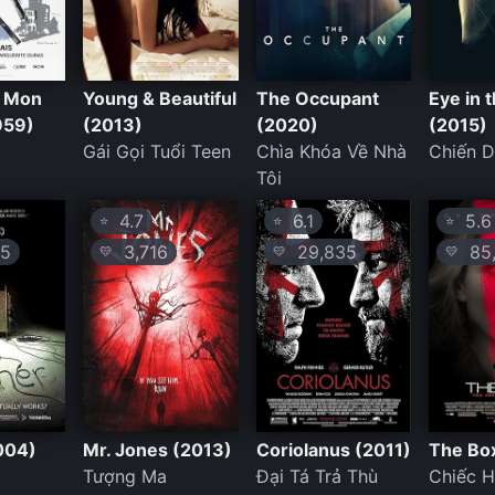
a Mon
Young & Beautiful
The Occupant
Eye in 
959)
(2013)
(2020)
(2015)
Gái Gọi Tuổi Teen
Chìa Khóa Về Nhà
Chiến D
Tôi
4.7
6.1
5.6
⭐
⭐
⭐
5
3,716
29,835
85,
💛
💛
💛
004)
Mr. Jones (2013)
Coriolanus (2011)
The Bo
Tượng Ma
Đại Tá Trả Thù
Chiếc H