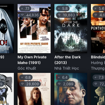
7.1
5.8
5.6
⭐
⭐
⭐
44,836
19,883
4,6
💛
💛
💛
19)
My Own Private
After the Dark
Blindsi
Idaho (1991)
(2013)
Hướng 
Góc Khuất
Nhà Triết Học
Thượng
6.8
6.4
7.3
⭐
⭐
⭐
9
28,609
2,089
72,
💛
💛
💛