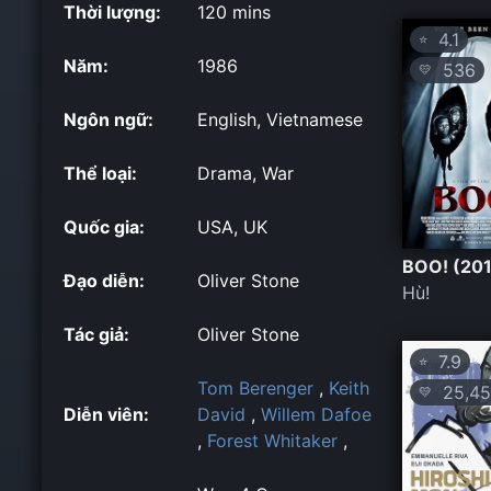
Thời lượng:
120 mins
4.1
⭐
Năm:
1986
536
💛
Ngôn ngữ:
English, Vietnamese
Thể loại:
Drama, War
Quốc gia:
USA, UK
BOO! (20
Đạo diễn:
Oliver Stone
Hù!
Tác giả:
Oliver Stone
7.9
⭐
Tom Berenger
,
Keith
25,45
💛
Diễn viên:
David
,
Willem Dafoe
,
Forest Whitaker
,