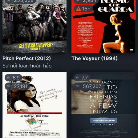
253,328
2,984
15+
Pitch Perfect (2012)
The Voyeur (1994)
Sự nổi loạn hoàn hảo
6.9
7.7
⭐
⭐
27,191
567,207
💛
💛