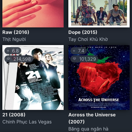
Raw (2016)
Dope (2015)
Thịt Người
Tay Chơi Khù Khờ
6.8
7.4
⭐
⭐
214,598
101,329
💛
💛
21 (2008)
Across the Universe
Chinh Phục Las Vegas
(2007)
Băng qua ngân hà