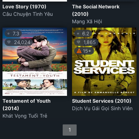
Love Story (1970)
The Social Network
Câu Chuyện Tình Yêu
(2010)
Mạng Xã Hội
7.3
6.2
⭐
⭐
24,024
1,865
💛
💛
15+
Testament of Youth
Student Services (2010)
(2014)
Dịch Vụ Gái Gọi Sinh Viên
Khát Vọng Tuổi Trẻ
1