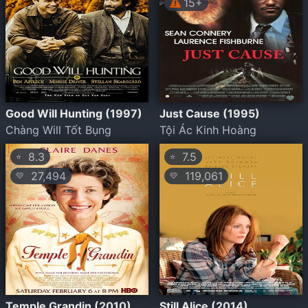
15+
Good Will Hunting (1997)
Just Cause (1995)
Chàng Will Tốt Bụng
Tội Ác Kinh Hoàng
8.3
7.5
⭐
⭐
27,494
119,061
💛
💛
Temple Grandin (2010)
Still Alice (2014)