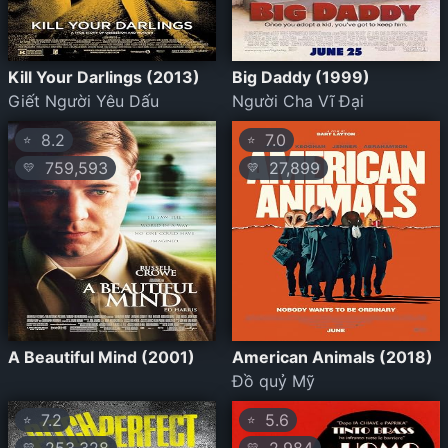
Kill Your Darlings (2013)
Big Daddy (1999)
Giết Người Yêu Dấu
Người Cha Vĩ Đại
8.2
7.0
⭐
⭐
759,593
27,899
💛
💛
A Beautiful Mind (2001)
American Animals (2018)
Đồ quỷ Mỹ
7.2
5.6
⭐
⭐
💛
💛