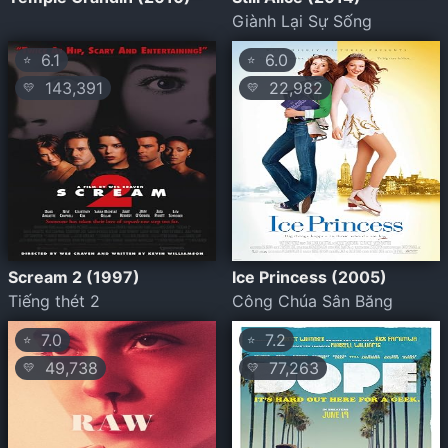
Giành Lại Sự Sống
6.1
6.0
⭐
⭐
143,391
22,982
💛
💛
Scream 2 (1997)
Ice Princess (2005)
Tiếng thét 2
Công Chúa Sân Băng
7.0
7.2
⭐
⭐
49,738
77,263
💛
💛