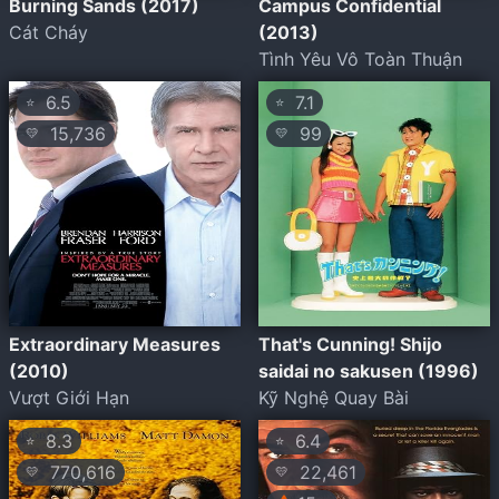
Burning Sands (2017)
Campus Confidential
Cát Cháy
(2013)
Tình Yêu Vô Toàn Thuận
6.5
7.1
⭐
⭐
15,736
99
💛
💛
Extraordinary Measures
That's Cunning! Shijo
(2010)
saidai no sakusen (1996)
Vượt Giới Hạn
Kỹ Nghệ Quay Bài
8.3
6.4
⭐
⭐
770,616
22,461
💛
💛