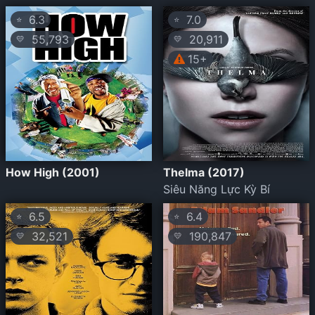
6.3
7.0
⭐
⭐
55,793
20,911
💛
💛
15+
How High (2001)
Thelma (2017)
Siêu Năng Lực Kỳ Bí
6.5
6.4
⭐
⭐
32,521
190,847
💛
💛