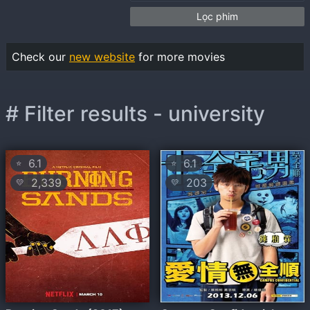
Lọc phim
Check our
new website
for more movies
# Filter results - university
6.1
6.1
⭐
⭐
2,339
203
💛
💛