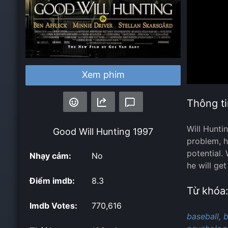
Xem phim
Thông ti
Will Hunti
Good Will Hunting
1997
problem, h
potential.
Nhạy cảm:
No
he will ge
Điểm imdb:
8.3
Từ khóa
Imdb Votes:
770,616
baseball,
b