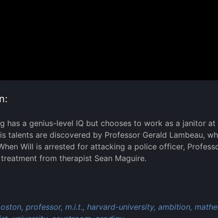
n:
ng has a genius-level IQ but chooses to work as a janitor at
is talents are discovered by Professor Gerald Lambeau, wh
 When Will is arrested for attacking a police officer, Profe
t treatment from therapist Sean Maguire.
:
oston,
professor,
m.i.t.,
harvard-university,
ambition,
mathe