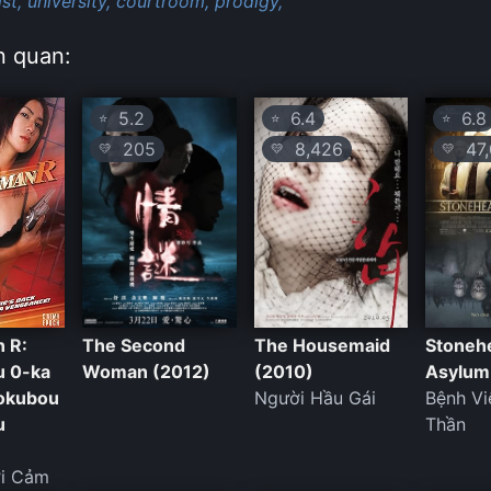
st,
university,
courtroom,
prodigy,
n quan:
5.2
6.4
6.8
⭐
⭐
⭐
205
8,426
47,
💛
💛
💛
 R:
The Second
The Housemaid
Stoneh
u 0-ka
Woman (2012)
(2010)
Asylum
okubou
Người Hầu Gái
Bệnh V
u
Thần
i Cảm