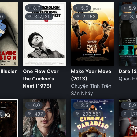
8.7
5.6
5.9
⭐
⭐
⭐
0
817,139
2,953
3,9
💛
💛
💛
Illusion
One Flew Over
Make Your Move
Dare (
the Cuckoo's
(2013)
Quan H
Nest (1975)
Chuyện Tình Trên
Sàn Nhảy
6.0
8.5
5.9
⭐
⭐
⭐
0
497
203,581
1,7
💛
💛
💛