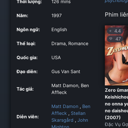
psychologi
Thời lượng:
126 mins
Phim liê
Năm:
1997
Ngôn ngữ:
English
4.4
⭐
47
💛
Thể loại:
Drama, Romance
Quốc gia:
USA
Đạo diễn:
Gus Van Sant
Matt Damon, Ben
Tác giả:
Zero ûman
Affleck
Keishicho
no onna y
Matt Damon
,
Ben
no daisho
Affleck
,
Stellan
Diễn viên:
(2007)
Skarsgård
,
John
Đặc Vụ Gợ
Mighton
,