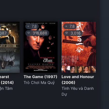
7.8
7.8
⭐
⭐
087
316,688
3,016
💛
💛
earst
The Game (1997)
Love and Honour
 (2014)
Trò Chơi Ma Quỷ
(2006)
iện Tâm
Tình Yêu và Danh
Dự