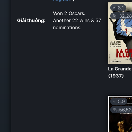
8.1
⭐
Won 2 Oscars.
32,28
💛
Giải thưởng:
Another 22 wins & 57
nominations.
La Grande 
(1937)
5.9
⭐
56,52
💛