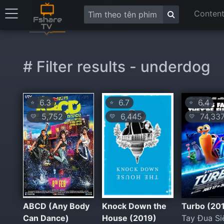
Content
# Filter results - underdog
6.3
6.7
6.4
⭐
⭐
⭐
5,752
6,445
74,33
💛
💛
💛
ABCD (Any Body
Knock Down the
Turbo (20
Can Dance)
House (2019)
Tay Đua Si