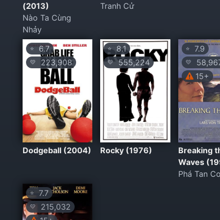
(2013)
Tranh Cử
Nào Ta Cùng
Nhảy
6.7
8.1
7.9
⭐
⭐
⭐
223,908
555,224
58,96
💛
💛
💛
15+
Dodgeball (2004)
Rocky (1976)
Breaking t
Waves (19
Phá Tan C
7.7
⭐
215,032
💛