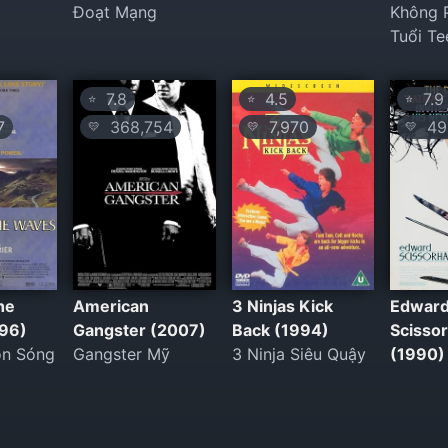
Đoạt Mạng
Không 
Tuổi Te
7.8
4.5
7.9
⭐
⭐
⭐
7
368,754
7,970
49
💛
💛
💛
he
American
3 Ninjas Kick
Edwar
96)
Gangster (2007)
Back (1994)
Scisso
on Sóng
Gangster Mỹ
3 Ninja Siêu Quậy
(1990)