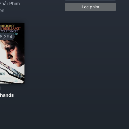
Phải Phim
Lọc phim
en
8,394
d
rhands