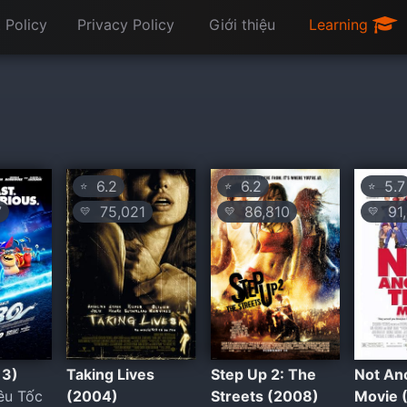
 Policy
Privacy Policy
Giới thiệu
Learning
6.2
6.2
5.7
⭐
⭐
⭐
7
75,021
86,810
91,
💛
💛
💛
13)
Taking Lives
Step Up 2: The
Not An
êu Tốc
(2004)
Streets (2008)
Movie 