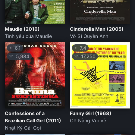
Maudie (2016)
Cinderella Man (2005)
Tình yêu của Maudie
Võ Sĩ Quyền Anh
6.1
7.4
⭐
⭐
5,984
17,250
💛
💛
Confessions of a
Funny Girl (1968)
Brazilian Call Girl (2011)
Cô Nàng Vui Vẻ
Nhật Ký Gái Gọi