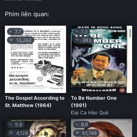
Phim liên quan:
7.7
7.3
⭐
⭐
13,262
363
💛
💛
The Gospel According to
To Be Number One
St. Matthew (1964)
(1991)
Đại Ca Hào Què
5.8
6.9
⭐
⭐
4,128
61,748
💛
💛