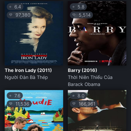
6.4
5.8
⭐
⭐
97,380
5,514
💛
💛
The Iron Lady (2011)
Barry (2016)
Người Đàn Bà Thép
Thời Niên Thiếu Của
Barack Obama
7.6
8.0
⭐
⭐
11,536
166,961
💛
💛