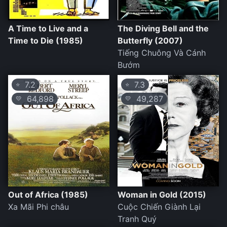
A Time to Live and a
The Diving Bell and the
Time to Die (1985)
Butterfly (2007)
Tiếng Chuông Và Cánh
Bướm
7.2
7.3
⭐
⭐
64,898
49,287
💛
💛
Out of Africa (1985)
Woman in Gold (2015)
Xa Mãi Phi châu
Cuộc Chiến Giành Lại
Tranh Quý