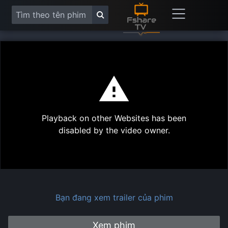
This
is
a
modal
Play
window.
Playback on other Websites has been
Vide
disabled by the video owner.
Bạn đang xem trailer của phim
Xem phim