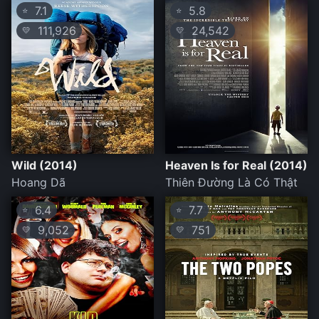
7.1
5.8
⭐
⭐
111,926
24,542
💛
💛
Wild (2014)
Heaven Is for Real (2014)
Hoang Dã
Thiên Đường Là Có Thật
6.4
7.7
⭐
⭐
9,052
751
💛
💛