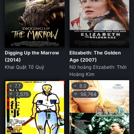
Digging Up the Marrow
Elizabeth: The Golden
(2014)
Age (2007)
Khai Quật Tổ Quỷ
Nữ hoàng Elizabeth: Thời
Hoàng Kim
7.7
8.0
⭐
⭐
2,575
98,764
💛
💛