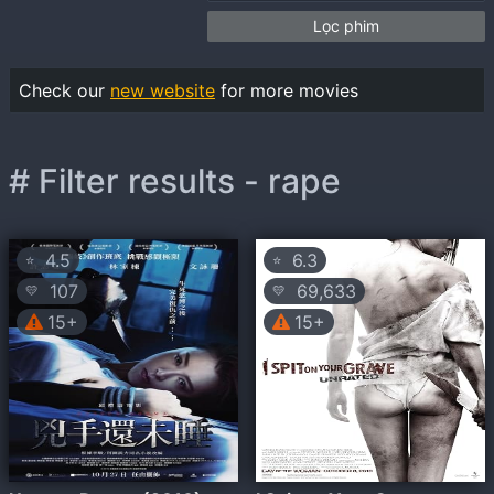
Lọc phim
Check our
new website
for more movies
# Filter results - rape
4.5
6.3
⭐
⭐
107
69,633
💛
💛
15+
15+