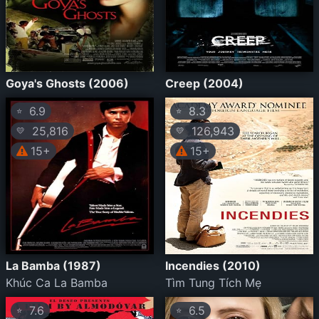
Goya's Ghosts (2006)
Creep (2004)
6.9
8.3
⭐
⭐
25,816
126,943
💛
💛
15+
15+
La Bamba (1987)
Incendies (2010)
Khúc Ca La Bamba
Tìm Tung Tích Mẹ
7.6
6.5
⭐
⭐