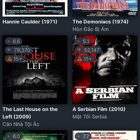
Hannie Caulder (1971)
The Demoniacs (1974)
Hòn Đảo Bị Ám
6.6
5.1
⭐
⭐
79,370
52,147
💛
💛
15+
15+
The Last House on the
A Serbian Film (2010)
Left (2009)
Mặt Tối Serbia
Căn Nhà Tội Ác
6.0
7.7
⭐
⭐