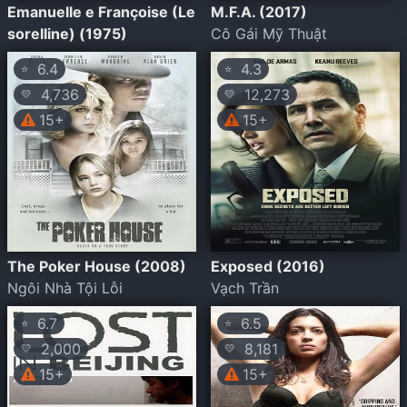
Emanuelle e Françoise (Le
M.F.A. (2017)
sorelline) (1975)
Cô Gái Mỹ Thuật
6.4
4.3
⭐
⭐
4,736
12,273
💛
💛
15+
15+
The Poker House (2008)
Exposed (2016)
Ngôi Nhà Tội Lỗi
Vạch Trần
6.7
6.5
⭐
⭐
2,000
8,181
💛
💛
15+
15+