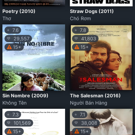
Poetry (2010)
Straw Dogs (2011)
Thơ
Chó Rơm
7.6
7.8
⭐
⭐
29,557
41,803
💛
💛
15+
15+
Sin Nombre (2009)
The Salesman (2016)
Không Tên
Người Bán Hàng
7.3
7.1
⭐
⭐
101,569
38,008
💛
💛
15+
15+