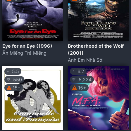
Eye for an Eye (1996)
Brotherhood of the Wolf
Ăn Miếng Trả Miếng
(2001)
Anh Em Nhà Sói
5.5
6.2
⭐
⭐
550
5,224
💛
💛
15+
15+