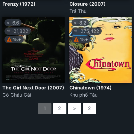
Frenzy (1972)
Closure (2007)
Trả Thù
6.6
8.2
⭐
⭐
21,822
275,422
💛
💛
15+
15+
The Girl Next Door (2007)
Chinatown (1974)
Cô Cháu Gái
Khu phố Tàu
1
2
>
2