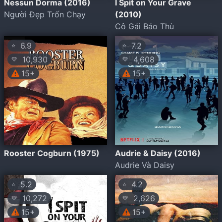
Nessun Dorma (2016)
I Spit on Your Grave
Người Đẹp Trốn Chạy
(2010)
Cô Gái Báo Thù
6.9
7.2
⭐
⭐
10,930
4,608
💛
💛
15+
15+
Rooster Cogburn (1975)
Audrie & Daisy (2016)
Audrie Và Daisy
5.2
4.2
⭐
⭐
10,272
2,626
💛
💛
15+
15+