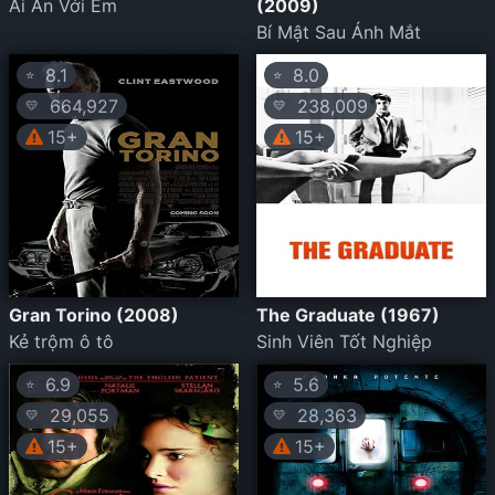
Ái Ân Với Em
(2009)
Bí Mật Sau Ánh Mắt
8.1
8.0
⭐
⭐
664,927
238,009
💛
💛
15+
15+
Gran Torino (2008)
The Graduate (1967)
Kẻ trộm ô tô
Sinh Viên Tốt Nghiệp
6.9
5.6
⭐
⭐
29,055
28,363
💛
💛
15+
15+