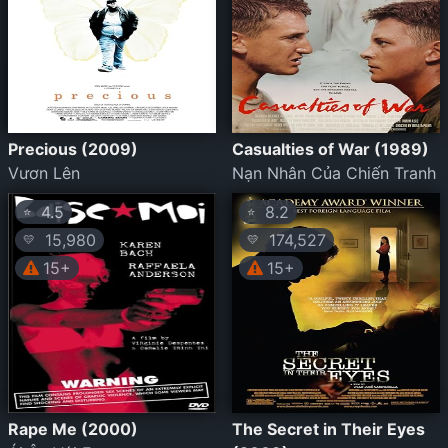
Precious (2009)
Casualties of War (1989)
Vươn Lên
Nạn Nhân Của Chiến Tranh
4.5
8.2
⭐
⭐
15,980
174,527
💛
💛
15+
15+
Rape Me (2000)
The Secret in Their Eyes