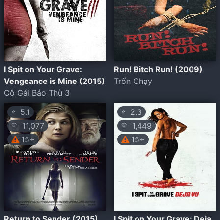
I Spit on Your Grave:
Run! Bitch Run! (2009)
Vengeance is Mine (2015)
Trốn Chạy
Cô Gái Báo Thù 3
5.1
2.3
⭐
⭐
11,077
1,449
💛
💛
15+
15+
Return to Sender (2015)
I Spit on Your Grave: Deja