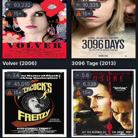
93,232
10,335
💛
💛
15+
15+
Volver (2006)
3096 Tage (2013)
7.4
5.6
⭐
⭐
45,010
6,339
💛
💛
15+
15+