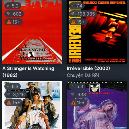
5.2
7.4
⭐
⭐
602
108,935
💛
💛
15+
15+
A Stranger Is Watching
Irréversible (2002)
(1982)
Chuyện Đã Rồi
6.3
5.3
⭐
⭐
3,216
938
💛
💛
15+
15+