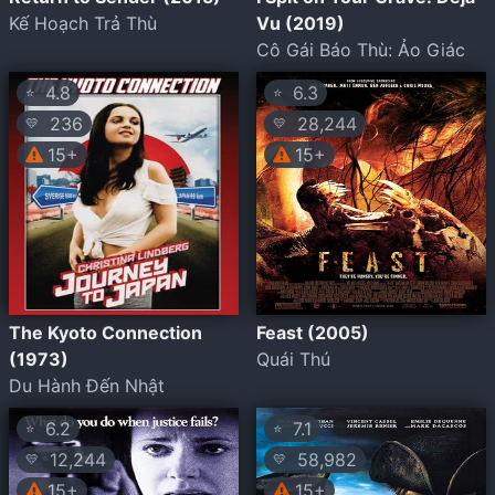
Kế Hoạch Trả Thù
Vu (2019)
Cô Gái Báo Thù: Ảo Giác
4.8
6.3
⭐
⭐
236
28,244
💛
💛
15+
15+
The Kyoto Connection
Feast (2005)
(1973)
Quái Thú
Du Hành Đến Nhật
6.2
7.1
⭐
⭐
12,244
58,982
💛
💛
15+
15+