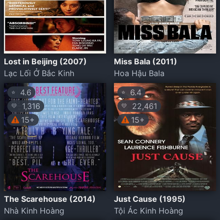
Lost in Beijing (2007)
Miss Bala (2011)
Lạc Lối Ở Bắc Kinh
Hoa Hậu Bala
4.6
6.4
⭐
⭐
1,316
22,461
💛
💛
15+
15+
The Scarehouse (2014)
Just Cause (1995)
Nhà Kinh Hoàng
Tội Ác Kinh Hoàng