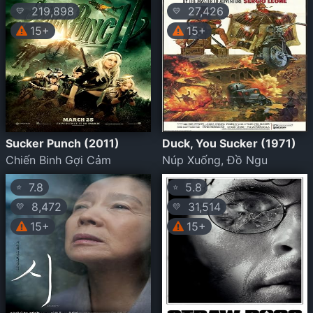
219,898
27,426
💛
💛
15+
15+
Sucker Punch (2011)
Duck, You Sucker (1971)
Chiến Binh Gợi Cảm
Núp Xuống, Đồ Ngu
7.8
5.8
⭐
⭐
8,472
31,514
💛
💛
15+
15+