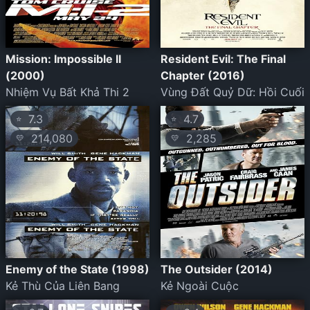
Mission: Impossible II
Resident Evil: The Final
(2000)
Chapter (2016)
Nhiệm Vụ Bất Khả Thi 2
Vùng Đất Quỷ Dữ: Hồi Cuối
7.3
4.7
⭐
⭐
214,080
2,285
💛
💛
Enemy of the State (1998)
The Outsider (2014)
Kẻ Thù Của Liên Bang
Kẻ Ngoài Cuộc