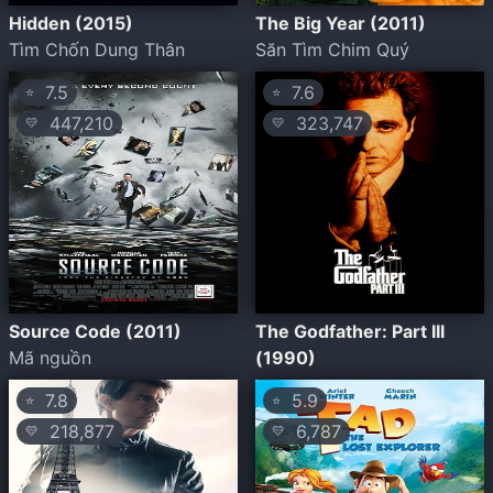
Hidden (2015)
The Big Year (2011)
Tìm Chốn Dung Thân
Săn Tìm Chim Quý
7.5
7.6
⭐
⭐
447,210
323,747
💛
💛
Source Code (2011)
The Godfather: Part III
Mã nguồn
(1990)
7.8
5.9
⭐
⭐
218,877
6,787
💛
💛