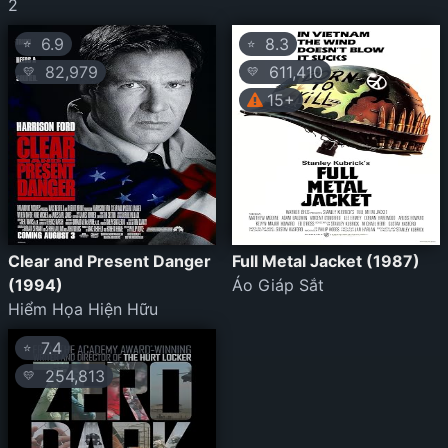
2
6.9
8.3
⭐
⭐
82,979
611,410
💛
💛
15+
Clear and Present Danger
Full Metal Jacket (1987)
(1994)
Áo Giáp Sắt
Hiểm Họa Hiện Hữu
7.4
⭐
254,813
💛