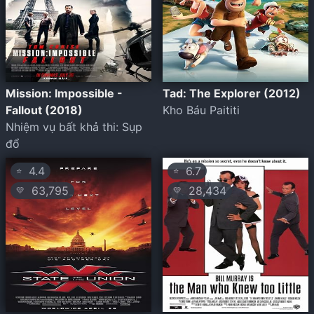
Mission: Impossible -
Tad: The Explorer (2012)
Fallout (2018)
Kho Báu Paititi
Nhiệm vụ bất khả thi: Sụp
đổ
4.4
6.7
⭐
⭐
63,795
28,434
💛
💛