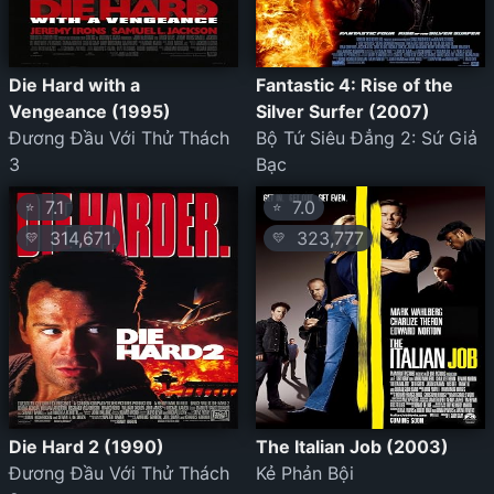
Die Hard with a
Fantastic 4: Rise of the
Vengeance (1995)
Silver Surfer (2007)
Đương Đầu Với Thử Thách
Bộ Tứ Siêu Đẳng 2: Sứ Giả
3
Bạc
7.1
7.0
⭐
⭐
314,671
323,777
💛
💛
Die Hard 2 (1990)
The Italian Job (2003)
Đương Đầu Với Thử Thách
Kẻ Phản Bội