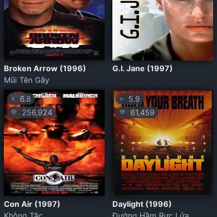
Broken Arrow (1996)
G.I. Jane (1997)
Mũi Tên Gãy
6.8
5.9
⭐
⭐
256,924
61,459
💛
💛
Con Air (1997)
Daylight (1996)
Không Tặc
Đường Hầm Rực Lửa