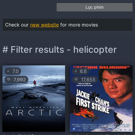
Lọc phim
Check our
new website
for more movies
# Filter results - helicopter
7.0
6.6
⭐
⭐
7,992
17,655
💛
💛