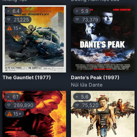
6.4
5.9
⭐
⭐
21,225
73,379
💛
💛
15+
The Gauntlet (1977)
Dante's Peak (1997)
Núi lửa Dante
6.1
5.6
⭐
⭐
289,890
75,520
💛
💛
15+