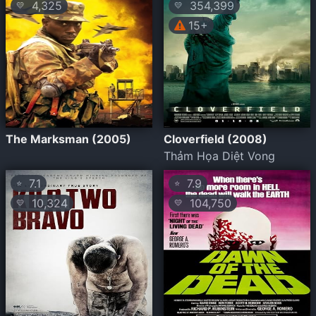
4,325
354,399
💛
💛
15+
The Marksman (2005)
Cloverfield (2008)
Thảm Họa Diệt Vong
7.1
7.9
⭐
⭐
10,324
104,750
💛
💛