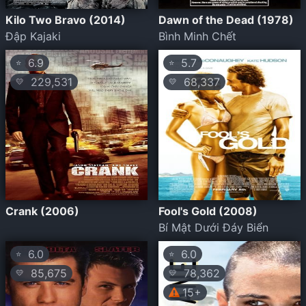
Kilo Two Bravo (2014)
Dawn of the Dead (1978)
Đập Kajaki
Bình Minh Chết
6.9
5.7
⭐
⭐
229,531
68,337
💛
💛
Crank (2006)
Fool's Gold (2008)
Bí Mật Dưới Đáy Biển
6.0
6.0
⭐
⭐
85,675
78,362
💛
💛
15+