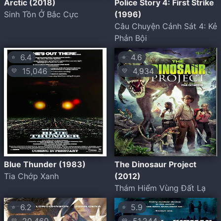
Arctic (2018)
Police Story 4: First Strike
Sinh Tồn Ở Bắc Cực
(1996)
Câu Chuyện Cảnh Sát 4: Kẻ
Phản Bội
6.4
4.6
⭐
⭐
15,046
4,934
💛
💛
Blue Thunder (1983)
The Dinosaur Project
Tia Chớp Xanh
(2012)
Thám Hiểm Vùng Đất Lạ
6.2
5.9
⭐
⭐
💛
💛