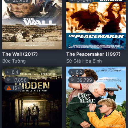
20,469
51,244
The Wall (2017)
The Peacemaker (1997)
Bức Tường
Sứ Giả Hòa Bình
6.4
6.2
⭐
⭐
17,856
39,799
💛
💛
15+