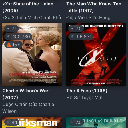
xXx: State of the Union
The Man Who Knew Too
(2005)
Little (1997)
xXx 2: Liên Minh Chính Phủ
Điệp Viên Siêu Hạng
7.1
7.0
⭐
⭐
100,780
95,831
💛
💛
15+
Charlie Wilson's War
The X Files (1998)
(2007)
Hồ Sơ Tuyệt Mật
Cuộc Chiến Của Charlie
Wilson
4.1
7.0
⭐
⭐