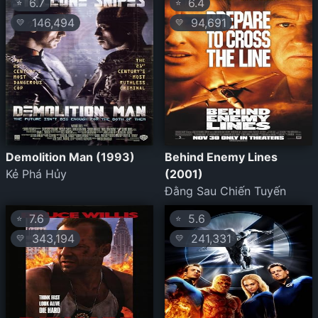
6.7
6.4
⭐
⭐
146,494
94,691
💛
💛
Demolition Man (1993)
Behind Enemy Lines
Kẻ Phá Hủy
(2001)
Đằng Sau Chiến Tuyến
7.6
5.6
⭐
⭐
343,194
241,331
💛
💛