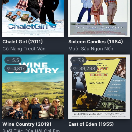
Chalet Girl (2011)
Sixteen Candles (1984)
Cô Nàng Trượt Ván
Mười Sáu Ngọn Nến
5.5
7.9
⭐
⭐
4,817
39,298
💛
💛
Wine Country (2019)
East of Eden (1955)
Buổi Tiệc Của Hội Chị Em