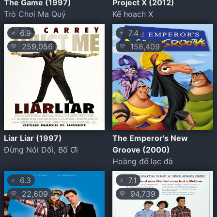
The Game (1997)
Project X (2012)
Trò Chơi Ma Quỷ
Kế hoạch X
6.9
7.4
⭐
⭐
259,056
158,409
💛
💛
Liar Liar (1997)
The Emperor's New
Đừng Nói Dối, Bố Ơi
Groove (2000)
Hoàng đế lạc đà
6.3
7.1
⭐
⭐
22,609
94,739
💛
💛