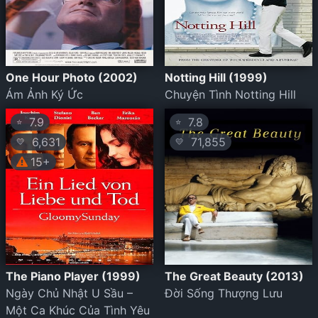
One Hour Photo (2002)
Notting Hill (1999)
Ám Ảnh Ký Ức
Chuyện Tình Notting Hill
7.9
7.8
⭐
⭐
6,631
71,855
💛
💛
15+
The Piano Player (1999)
The Great Beauty (2013)
Ngày Chủ Nhật U Sầu –
Đời Sống Thượng Lưu
Một Ca Khúc Của Tình Yêu