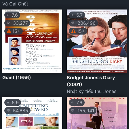
Và Cái Chết
7.6
6.7
⭐
⭐
33,277
206,496
💛
💛
15+
15+
Giant (1956)
Bridget Jones's Diary
(2001)
Nhật ký tiểu thư Jones
5.9
7.6
⭐
⭐
54,885
155,941
💛
💛