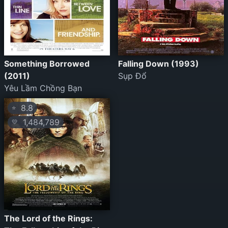
Something Borrowed
Falling Down (1993)
(2011)
Sụp Đổ
Yêu Lầm Chồng Bạn
8.8
⭐
1,484,789
💛
The Lord of the Rings: