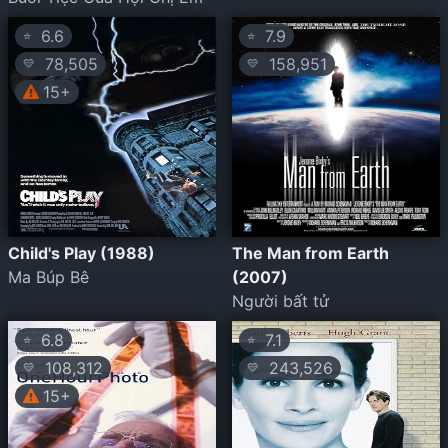
6.6
7.9
⭐
⭐
78,505
158,951
💛
💛
15+
Child's Play (1988)
The Man from Earth
Ma Búp Bê
(2007)
Người bất tử
6.8
7.1
⭐
⭐
108,312
243,526
💛
💛
15+