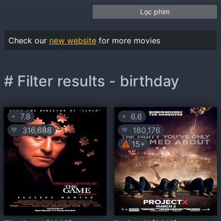
Lọc phim
Check our
new website
for more movies
# Filter results - birthday
7.8
6.6
⭐
⭐
316,688
180,176
💛
💛
15+