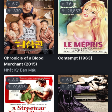
6.7
7.6
⭐
⭐
339
26,857
💛
💛
Chronicle of a Blood
Contempt (1963)
Merchant (2015)
Nhật Ký Bán Máu
8.0
6.1
⭐
⭐
91,695
213
💛
💛