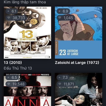
Kim lăng thập tam thoa
6.1
6.9
⭐
⭐
38,733
1,045
💛
💛
13 (2010)
Zatoichi at Large (1972)
Đấu Thủ Thứ 13
6.5
7.3
⭐
⭐
19,548
11,871
💛
💛