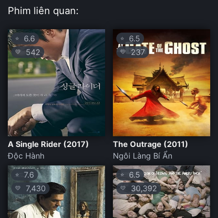
Phim liên quan:
6.6
6.5
⭐
⭐
542
237
💛
💛
A Single Rider (2017)
The Outrage (2011)
Độc Hành
Ngôi Làng Bí Ẩn
7.6
6.5
⭐
⭐
7,430
30,392
💛
💛