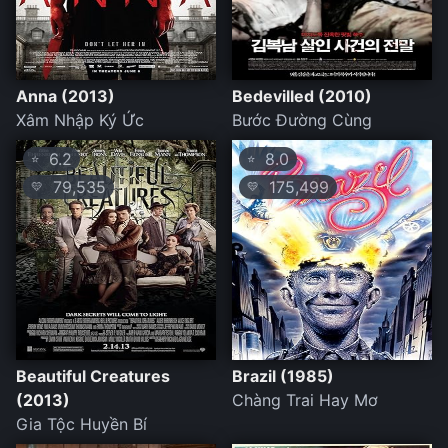
Anna (2013)
Bedevilled (2010)
Xâm Nhập Ký Ức
Bước Đường Cùng
6.2
8.0
⭐
⭐
79,535
175,499
💛
💛
Beautiful Creatures
Brazil (1985)
(2013)
Chàng Trai Hay Mơ
Gia Tộc Huyền Bí