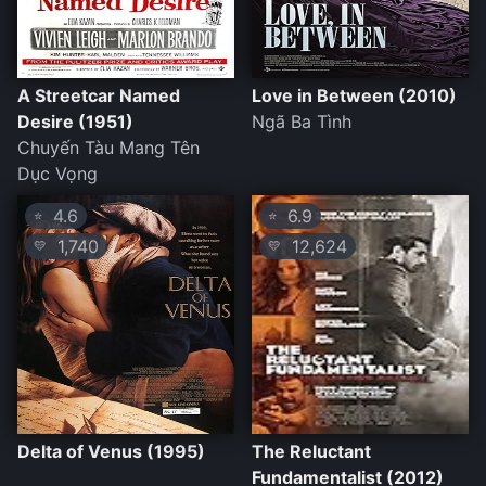
A Streetcar Named
Love in Between (2010)
Desire (1951)
Ngã Ba Tình
Chuyến Tàu Mang Tên
Dục Vọng
4.6
6.9
⭐
⭐
1,740
12,624
💛
💛
Delta of Venus (1995)
The Reluctant
Fundamentalist (2012)