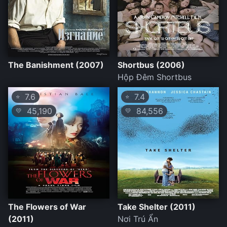
The Banishment (2007)
Shortbus (2006)
Hộp Đêm Shortbus
7.6
7.4
⭐
⭐
45,190
84,556
💛
💛
The Flowers of War
Take Shelter (2011)
(2011)
Nơi Trú Ẩn