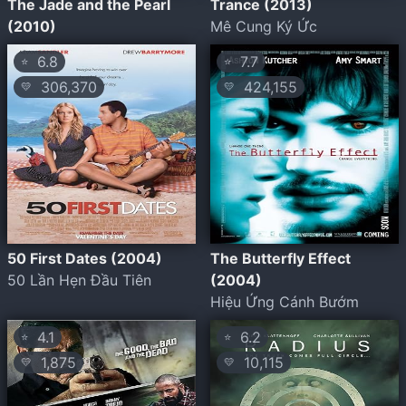
The Jade and the Pearl
Trance (2013)
(2010)
Mê Cung Ký Ức
6.8
7.7
⭐
⭐
306,370
424,155
💛
💛
50 First Dates (2004)
The Butterfly Effect
50 Lần Hẹn Đầu Tiên
(2004)
Hiệu Ứng Cánh Bướm
4.1
6.2
⭐
⭐
1,875
10,115
💛
💛