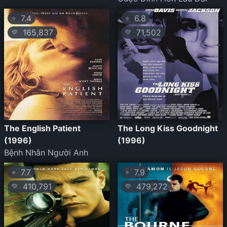
7.4
6.8
⭐
⭐
165,837
71,502
💛
💛
The English Patient
The Long Kiss Goodnight
(1996)
(1996)
Bệnh Nhân Người Anh
7.7
7.9
⭐
⭐
410,791
479,272
💛
💛