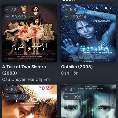
7.2
5.8
⭐
⭐
50,938
100,914
💛
💛
A Tale of Two Sisters
Gothika (2003)
(2003)
Oan Hồn
Câu Chuyện Hai Chị Em
6.8
4.2
⭐
⭐
175,665
1,398
💛
💛