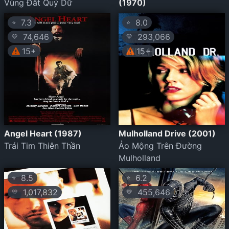
Vùng Đất Quỷ Dữ
(1970)
7.3
8.0
⭐
⭐
74,646
293,066
💛
💛
15+
15+
Angel Heart (1987)
Mulholland Drive (2001)
Trái Tim Thiên Thần
Ảo Mộng Trên Đường
Mulholland
8.5
6.2
⭐
⭐
1,017,832
455,646
💛
💛