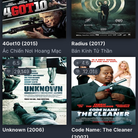
4Got10 (2015)
Radius (2017)
Ác Chiến Nơi Hoang Mạc
Bán Kính Tử Thần
6.5
4.6
⭐
⭐
29,149
12,018
💛
💛
Unknown (2006)
Code Name: The Cleaner
(2007)