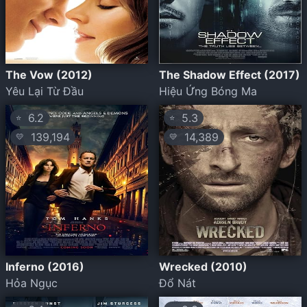
The Vow (2012)
The Shadow Effect (2017)
Yêu Lại Từ Đầu
Hiệu Ứng Bóng Ma
6.2
5.3
⭐
⭐
139,194
14,389
💛
💛
Inferno (2016)
Wrecked (2010)
Hỏa Ngục
Đổ Nát