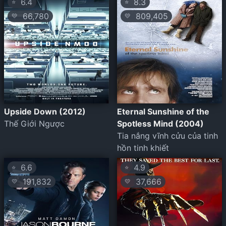
6.4
8.3
⭐
⭐
66,780
809,405
💛
💛
Upside Down (2012)
Eternal Sunshine of the
Thế Giới Ngược
Spotless Mind (2004)
Tia nắng vĩnh cửu của tinh
hồn tinh khiết
6.6
4.9
⭐
⭐
191,832
37,666
💛
💛