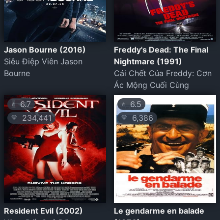
Jason Bourne (2016)
Freddy's Dead: The Final
Siêu Điệp Viên Jason
Nightmare (1991)
Bourne
Cái Chết Của Freddy: Cơn
Ác Mộng Cuối Cùng
6.7
6.5
⭐
⭐
234,441
6,386
💛
💛
Resident Evil (2002)
Le gendarme en balade