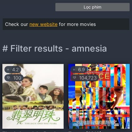
Lọc phim
Check our
new website
for more movies
# Filter results - amnesia
4.2
6.9
⭐
⭐
100
104,723
💛
💛