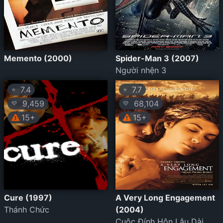
Memento (2000)
Spider-Man 3 (2007)
Người nhện 3
7.4
7.7
⭐
⭐
9,459
68,104
💛
💛
15+
15+
Cure (1997)
A Very Long Engagement
Thánh Chức
(2004)
Cuộc Đính Hôn Lâu Dài