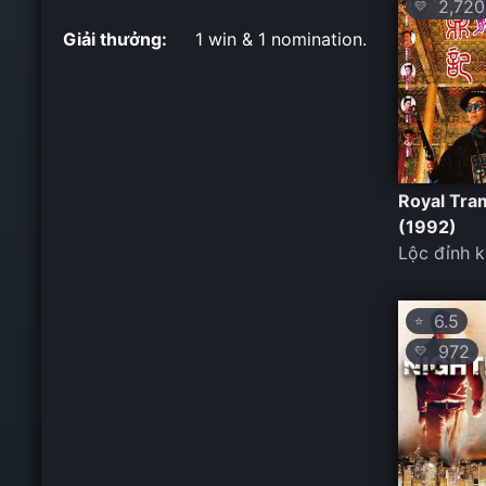
2,720
💛
Giải thưởng:
1 win & 1 nomination.
Royal Tra
(1992)
Lộc đỉnh k
6.5
⭐
972
💛