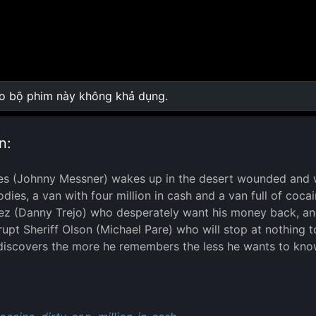
ho bộ phim này không khả dụng.
0:00
/
0:00
n:
nes (Johnny Messner) wakes up in the desert wounded and
odies, a van with four million in cash and a van full of coca
z (Danny Trejo) who desperately want his money back, an
rupt Sheriff Olson (Michael Pare) who will stop at nothing 
 discovers the more he remembers the less he wants to know
: