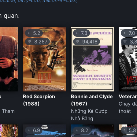
ocaine,
dirty-cop,
million-in-cash,
n quan:
5.2
7.8
7.0
⭐
⭐
⭐
8,267
94,418
3,8
💛
💛
💛
u
Red Scorpion
Bonnie and Clyde
Vetera
(1988)
(1967)
Chạy đ
n Tham
Những Kẻ Cướp
thoát
Nhà Băng
6.9
8.2
5.8
⭐
⭐
⭐