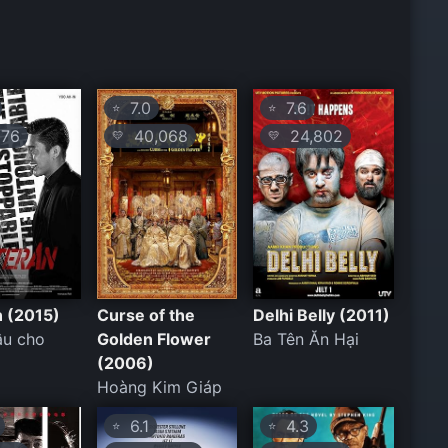
7.0
7.6
⭐
⭐
76
40,068
24,802
💛
💛
n (2015)
Curse of the
Delhi Belly (2011)
âu cho
Golden Flower
Ba Tên Ăn Hại
(2006)
Hoàng Kim Giáp
6.1
4.3
⭐
⭐