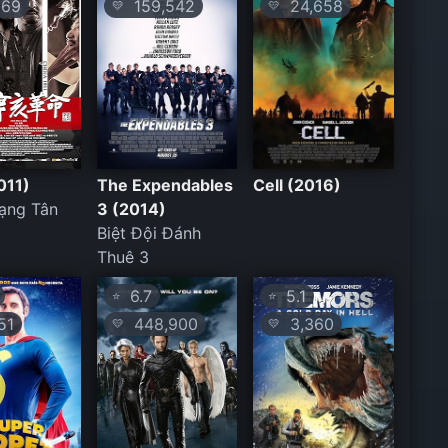
69
159,542
24,658
💛
💛
011)
The Expendables
Cell (2016)
ạng Tân
3 (2014)
Biệt Đội Đánh
Thuê 3
6.7
5.1
⭐
⭐
51
448,900
3,360
💛
💛