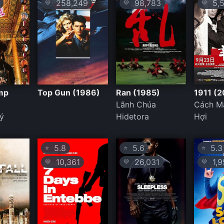
258,249
98,783
5,5
💛
💛
💛
mp
Top Gun (1986)
Ran (1985)
1911 (2
Lãnh Chúa
Cách M
ý
Hidetora
Hợi
5.8
5.6
5.3
⭐
⭐
⭐
10,361
26,031
1,9
💛
💛
💛