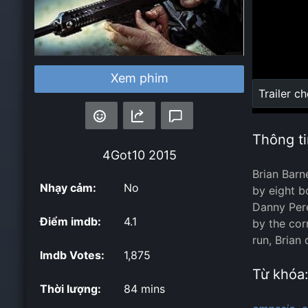
Xem phim
Loaded
:
Trailer c
0%
Thông ti
4Got10
2015
Brian Bar
Nhạy cảm:
No
by eight b
Danny Pere
Điểm imdb:
4.1
by the cor
run, Brian
Imdb Votes:
1,875
Từ khóa
Thời lượng:
84 mins