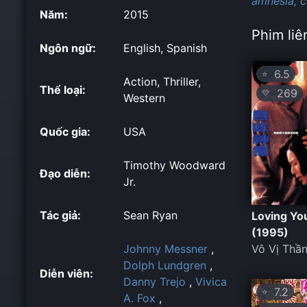
amnesia,
c
Năm:
2015
Phim liê
Ngôn ngữ:
English, Spanish
6.5
⭐
Action, Thriller,
Thể loại:
269
💛
Western
Quốc gia:
USA
Timothy Woodward
Đạo diễn:
Jr.
Tác giả:
Sean Ryan
Loving Yo
(1995)
Vô Vị Thầ
Johnny Messner
,
Dolph Lundgren
,
Diễn viên:
Danny Trejo
,
Vivica
7.2
⭐
A. Fox
,