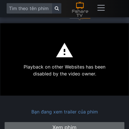
This
is
a
modal
Play
window.
Playback on other Websites has been
Vide
disabled by the video owner.
Bạn đang xem trailer của phim
Xem phim