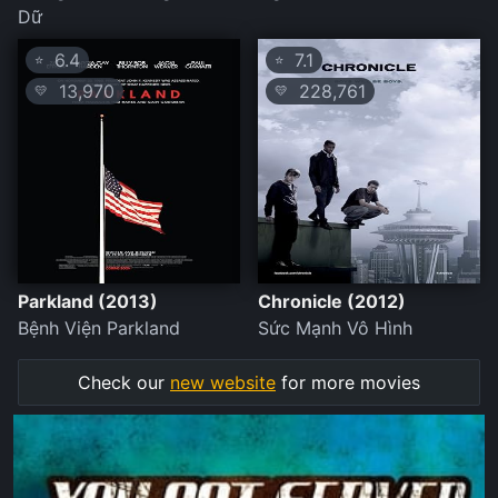
Dữ
6.4
7.1
⭐
⭐
13,970
228,761
💛
💛
Parkland (2013)
Chronicle (2012)
Bệnh Viện Parkland
Sức Mạnh Vô Hình
Check our
new website
for more movies