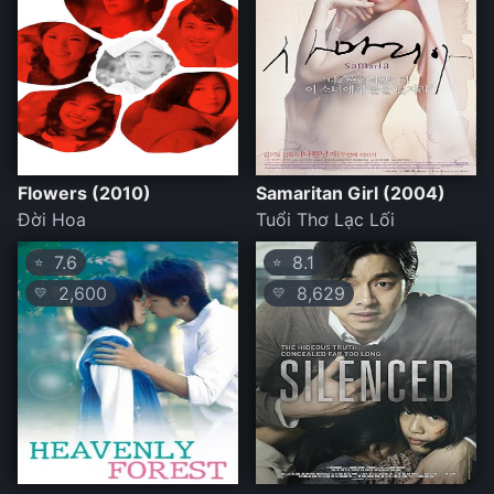
Flowers (2010)
Samaritan Girl (2004)
Đời Hoa
Tuổi Thơ Lạc Lối
7.6
8.1
⭐
⭐
2,600
8,629
💛
💛