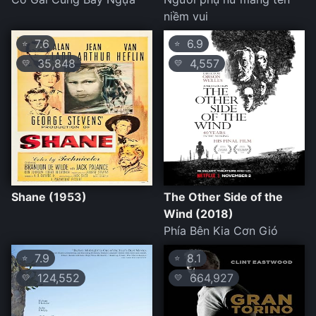
niềm vui
7.6
6.9
⭐
⭐
35,848
4,557
💛
💛
Shane (1953)
The Other Side of the
Wind (2018)
Phía Bên Kia Cơn Gió
7.9
8.1
⭐
⭐
124,552
664,927
💛
💛