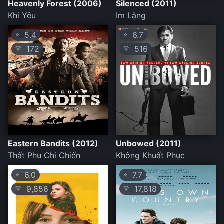
Heavenly Forest (2006)
Silenced (2011)
Khi Yêu
Im Lặng
5.4
6.7
⭐
⭐
172
516
💛
💛
Eastern Bandits (2012)
Unbowed (2011)
Thất Phu Chi Chiến
Không Khuất Phục
6.0
7.7
⭐
⭐
9,856
17,818
💛
💛