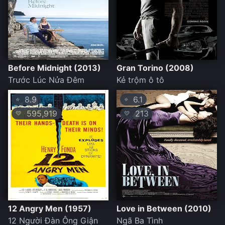
Before Midnight (2013)
Gran Torino (2008)
Trước Lúc Nửa Đêm
Kẻ trộm ô tô
8.9
6.1
⭐
⭐
595,919
213
💛
💛
12 Angry Men (1957)
Love in Between (2010)
12 Người Đàn Ông Giận
Ngã Ba Tình