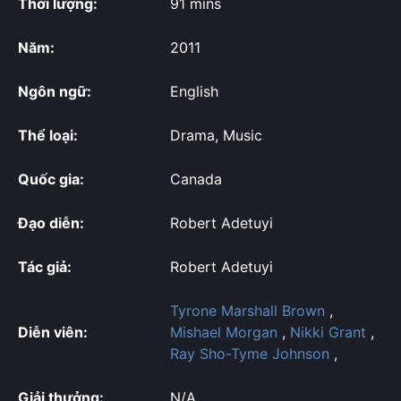
Thời lượng:
91 mins
Năm:
2011
Ngôn ngữ:
English
Thể loại:
Drama, Music
Quốc gia:
Canada
Đạo diễn:
Robert Adetuyi
Tác giả:
Robert Adetuyi
Tyrone Marshall Brown
,
Diễn viên:
Mishael Morgan
,
Nikki Grant
,
Ray Sho-Tyme Johnson
,
Giải thưởng:
N/A