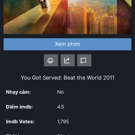
Xem phim
You Got Served: Beat the World
2011
Nhạy cảm:
No
Điểm imdb:
4.5
Imdb Votes:
1,795