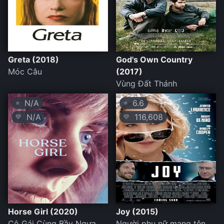
Greta (2018)
God's Own Country
Móc Câu
(2017)
Vùng Đất Thánh
N/A
6.6
⭐
⭐
N/A
116,608
💛
💛
Horse Girl (2020)
Joy (2015)
Cô Gái Cùng Bầy Ngựa
Người phụ nữ mang tên