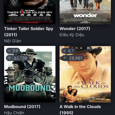
Tinker Tailor Soldier Spy
Wonder (2017)
(2011)
Điều Kỳ Diệu
Nội Gián
7.4
6.7
⭐
⭐
33,739
28,961
💛
💛
Mudbound (2017)
A Walk in the Clouds
Hậu Chiến
(1995)