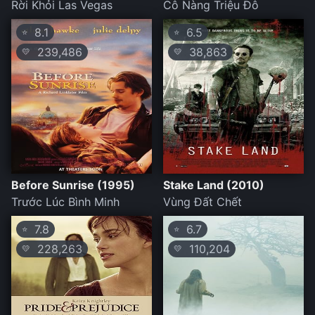
Rời Khỏi Las Vegas
Cô Nàng Triệu Đô
8.1
6.5
⭐
⭐
239,486
38,863
💛
💛
Before Sunrise (1995)
Stake Land (2010)
Trước Lúc Bình Minh
Vùng Đất Chết
7.8
6.7
⭐
⭐
228,263
110,204
💛
💛