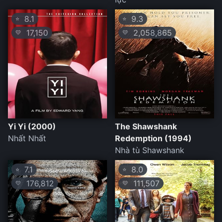
8.1
9.3
⭐
⭐
17,150
2,058,865
💛
💛
Yi Yi (2000)
The Shawshank
Nhất Nhất
Redemption (1994)
Nhà tù Shawshank
7.1
8.0
⭐
⭐
176,812
111,507
💛
💛