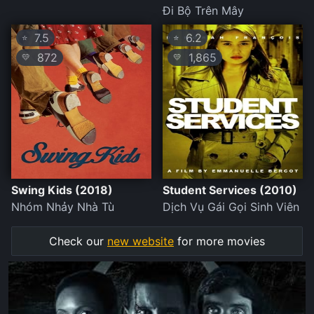
Đi Bộ Trên Mây
7.5
6.2
⭐
⭐
872
1,865
💛
💛
Swing Kids (2018)
Student Services (2010)
Nhóm Nhảy Nhà Tù
Dịch Vụ Gái Gọi Sinh Viên
Check our
new website
for more movies