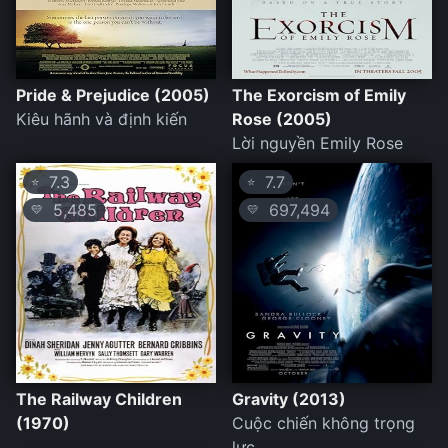
Pride & Prejudice (2005)
The Exorcism of Emily
Kiêu hãnh và định kiến
Rose (2005)
Lời nguyền Emily Rose
7.3
7.7
⭐
⭐
5,485
697,494
💛
💛
The Railway Children
Gravity (2013)
(1970)
Cuộc chiến không trọng
lực