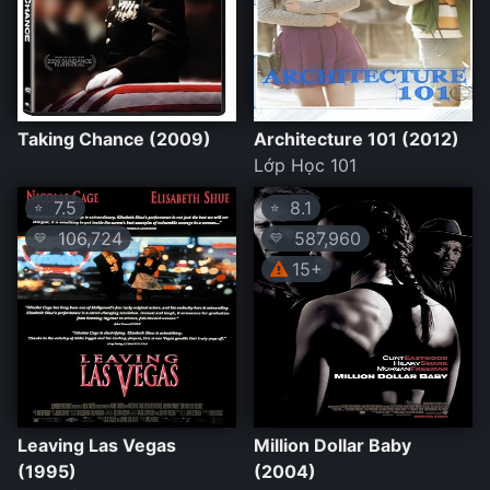
Taking Chance (2009)
Architecture 101 (2012)
Lớp Học 101
7.5
8.1
⭐
⭐
106,724
587,960
💛
💛
15+
Leaving Las Vegas
Million Dollar Baby
(1995)
(2004)