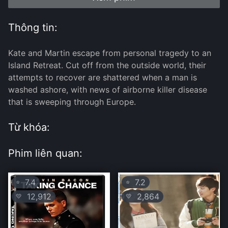
Thông tin:
Kate and Martin escape from personal tragedy to an
Island Retreat. Cut off from the outside world, their
attempts to recover are shattered when a man is
washed ashore, with news of airborne killer disease
that is sweeping through Europe.
Từ khóa:
Phim liên quan:
7.4
7.2
⭐
⭐
12,912
2,864
💛
💛