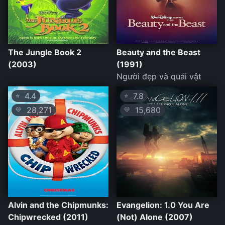
The Jungle Book 2
Beauty and the Beast
(2003)
(1991)
Người đẹp và quái vật
4.4
7.8
⭐
⭐
28,271
15,680
💛
💛
Alvin and the Chipmunks:
Evangelion: 1.0 You Are
Chipwrecked (2011)
(Not) Alone (2007)