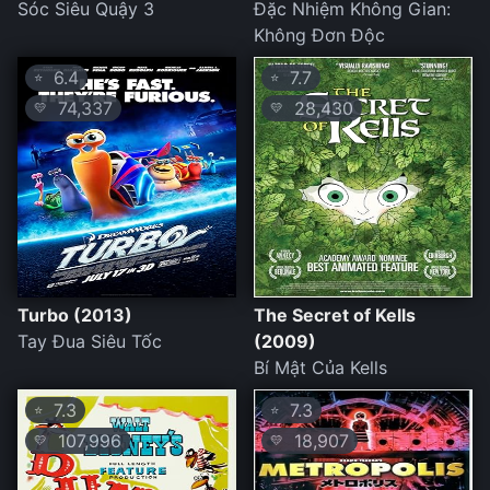
Sóc Siêu Quậy 3
Đặc Nhiệm Không Gian:
Không Đơn Độc
6.4
7.7
⭐
⭐
74,337
28,430
💛
💛
Turbo (2013)
The Secret of Kells
Tay Đua Siêu Tốc
(2009)
Bí Mật Của Kells
7.3
7.3
⭐
⭐
107,996
18,907
💛
💛