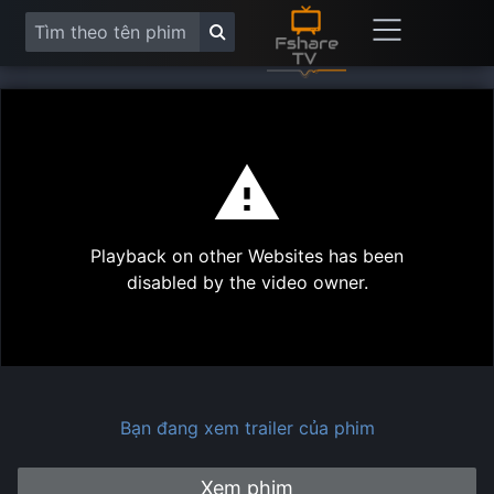
This
is
a
modal
Play
window.
Playback on other Websites has been
Vide
disabled by the video owner.
Bạn đang xem trailer của phim
Xem phim